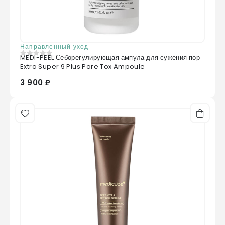
Направленный уход
MEDI-PEEL Себорегулирующая ампула для сужения пор
0
из 5
Extra Super 9 Plus Pore Tox Ampoule
3 900 ₽