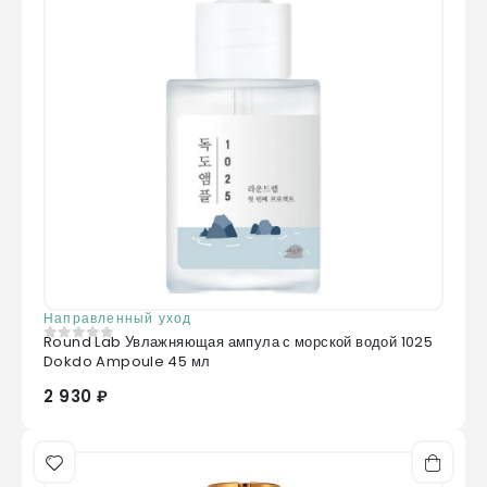
Направленный уход
Round Lab Увлажняющая ампула с морской водой 1025
0
из 5
Dokdo Ampoule 45 мл
2 930 ₽