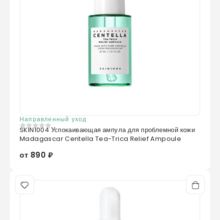
Направленный уход
SKIN1004 Успокаивающая ампула для проблемной кожи
0
из 5
Madagascar Centella Tea-Trica Relief Ampoule
от 890 ₽