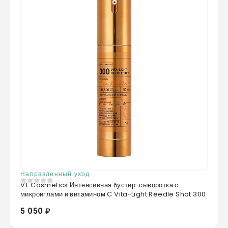
Направленный уход
VT Cosmetics Интенсивная бустер-сыворотка с
0
из 5
микроиглами и витамином C Vita-Light Reedle Shot 300
5 050 ₽