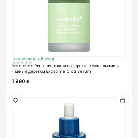
Направленный уход
Medicube Успокаивающая сыворотка с экзосомами и
0
из 5
чайным деревом Exosome Cica Serum
1 990 ₽