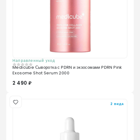
Направленный уход
Medicube Сыворотка с PDRN и экзосомами PDRN Pink
0
из 5
Exosome Shot Serum 2000
2 490 ₽
2 вида