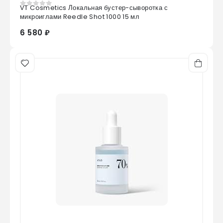
VT Cosmetics Локальная бустер-сыворотка с
0
из 5
микроиглами Reedle Shot 1000 15 мл
6 580 ₽