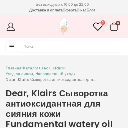
Без выходных с 10:00 до 22:00
Доставка и оплата
Оферта
О нас
Блог
0
0
Главная
>
Каталог
>
Dear, Klairs
>
Уход за лицом
,
Направленный уход
>
Dear, Klairs Сыворотка антиоксидантная для
сияния кожи Fundamental watery oil drop
Dear, Klairs Сыворотка
антиоксидантная для
сияния кожи
Fundamental watery oil