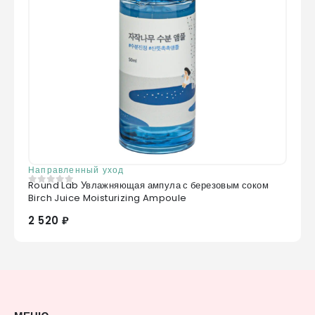
Направленный уход
Round Lab Увлажняющая ампула с березовым соком
0
из 5
Birch Juice Moisturizing Ampoule
2 520 ₽