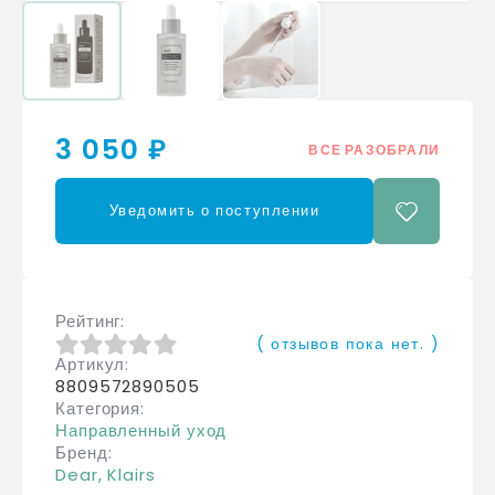
3 050 ₽
ВСЕ РАЗОБРАЛИ
Уведомить о поступлении
Рейтинг
( отзывов пока нет. )
Артикул
0
из 5
8809572890505
Категория
Направленный уход
Бренд
Dear, Klairs