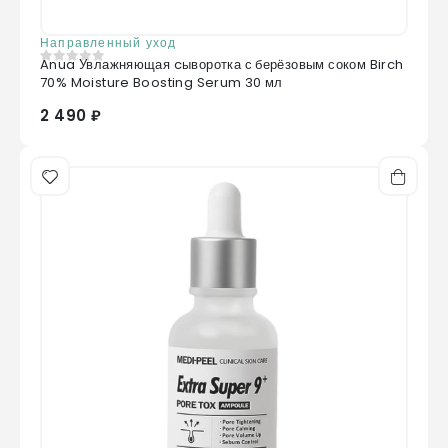
Направленный уход
Anua Увлажняющая cыворотка с берёзовым соком Birch
0
из 5
70% Moisture Boosting Serum 30 мл
2 490 ₽