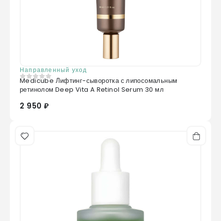
Направленный уход
Medicube Лифтинг-сыворотка с липосомальным
0
из 5
ретинолом Deep Vita A Retinol Serum 30 мл
2 950 ₽