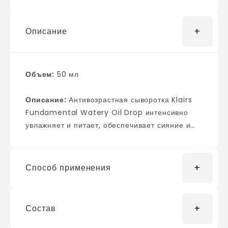
Описание
Объем:
50 мл
Описание:
Антивозрастная сыворотка Klairs
Fundamental Watery Oil Drop интенсивно
увлажняет и питает, обеспечивает сияние и
дает эффект глянцевой кожи. Средство
способствует удержанию влаги внутри клеток,
защищает от обезвоживания, устраняет
Способ применения
сухость и предотвращает появление
шелушений. Делает кожу мягкой, упругой и
эластичной, повышает иммунитет и защищает
Состав
Нанесите сыворотку на кожу лица после
от негативного влияния внешних факторов
очищения и использования тоника. Подходит
окружающей среды. Способствует