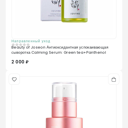
Disodium Phosphate, Polysorbate 60,
Sodium Phosphate, Copper Tripeptide-1,
Acetyl Hexapeptide-8
Направленный уход
Beauty of Joseon Антиоксидантная успокаивающая
0
из 5
сыворотка Calming Serum: Green tea+Panthenol
2 000 ₽