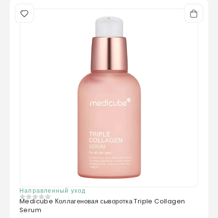
Направленный уход
Medicube Коллагеновая сыворотка Triple Collagen
0
из 5
Serum