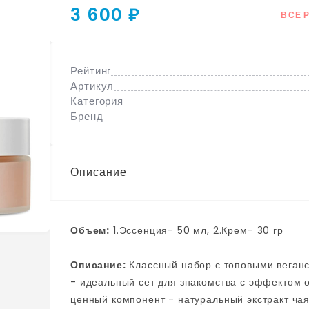
3 600 ₽
ВСЕ 
Рейтинг
Артикул
Категория
Бренд
Описание
Объем:
1.Эссенция- 50 мл, 2.Крем- 30 гр
Описание:
Классный набор с топовыми веганскими средствами от корейского бренда Dr.Ceuracle
- идеальный сет для знакомства с эффектом о
ценный компонент - натуральный экстракт ча