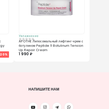
Увлажнение
с
APOTHE Липосомальный лифтинг-крем с
0
из 5
rgy
ботулином Peptide 11 Botulinum Tension
Up Repair Cream
1 990 ₽
-20%
НАПИШИТЕ НАМ