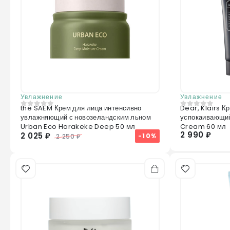
Увлажнение
Увлажнение
the SAEM Крем для лица интенсивно
Dear, Klairs К
0
из 5
0
из 5
увлажняющий с новозеландским льном
успокаивающий
Urban Eco Harakeke Deep 50 мл
Cream 60 мл
2 990 ₽
2 025 ₽
-10%
2 250 ₽