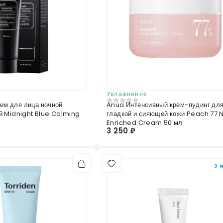
Увлажнение
рем для лица ночной
Anua Интенсивный крем-пудинг дл
0
из 5
 Midnight Blue Calming
гладкой и сияющей кожи Peach 77 N
Enriched Cream 50 мл
3 250 ₽
2 