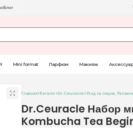
ас
Блог
R
Mini format
Парфюм
Макияж
Аксессуа
Главная
>
Каталог
>
Dr.Ceuracle
>
Уход за лицом
,
Увлажн
Dr.Ceuracle Набор 
Kombucha Tea Begin