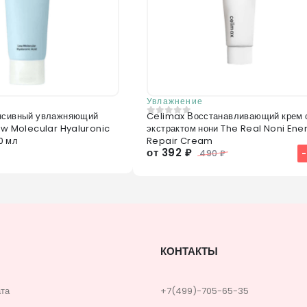
Увлажнение
енсивный увлажняющий
Celimax Восстанавливающий крем 
0
из 5
Low Molecular Hyaluronic
экстрактом нони The Real Noni Ene
0 мл
Repair Cream
от 392 ₽
490 ₽
КОНТАКТЫ
ата
+7(499)-705-65-35