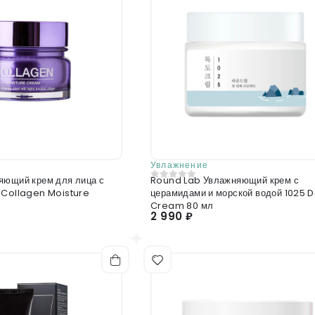
Prostrata Leaf Extract, Laminaria Japonica 
Leaf Water, Polyquaternium-51, Helianthus A
Отправить отзыв
Ethylhexylglycerin, Fructooligosaccharides,
Theobroma Cacao (cocoa) Seed Extract, Dext
Extract, Ammonium Acryloyldimethyltaura
Hydrolyzed Hyaluronic Acid, Schisandra Chine
(rosemary) Leaf Oil, Tocophe
Увлажнение
яющий крем для лица с
Round Lab Увлажняющий крем с
0
из 5
 Collagen Moisture
церамидами и морской водой 1025 
Cream 80 мл
2 990 ₽