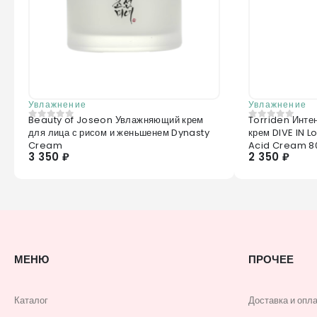
Увлажнение
Увлажнение
Beauty of Joseon Увлажняющий крем
Torriden Инт
0
из 5
0
из 5
для лица с рисом и женьшенем Dynasty
крем DIVE IN 
Cream
Acid Cream 8
3 350 ₽
2 350 ₽
МЕНЮ
ПРОЧЕЕ
Каталог
Доставка и опл