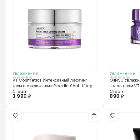
Увлажнение
Увлажнение
VT Cosmetics Интенсивный лифтинг-
GIINSU Увлажн
0
из 5
0
из 5
крем с микроиглами Reedle Shot Lifting
коллагеном VT
Cream
Cream
3 990 ₽
890 ₽