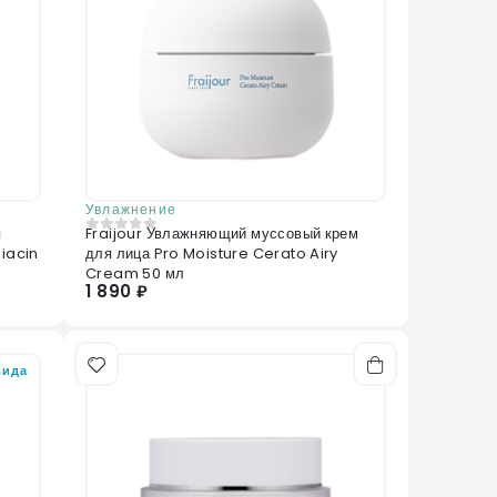
Увлажнение
я
Fraijour Увлажняющий муссовый крем
0
из 5
iacin
для лица Pro Moisture Cerato Airy
Cream 50 мл
1 890 ₽
вида