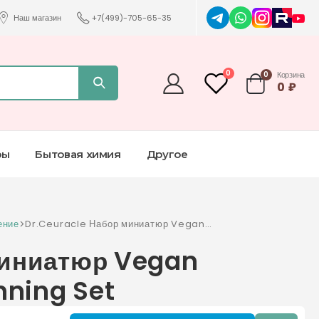
Наш магазин
+7(499)-705-65-35
0
0
Корзина
0
₽
ры
Бытовая химия
Другое
ение
>
Dr.Ceuracle Набор миниатюр Vegan
Kombucha Tea Beginning Set
миниатюр Vegan
ning Set