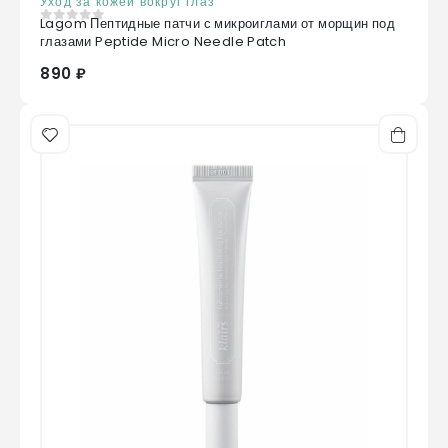
Уход за кожей вокруг глаз
Lagom Пептидные патчи с микроиглами от морщин под
0
из 5
глазами Peptide Micro Needle Patch
890 ₽