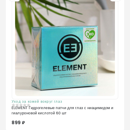
Уход за кожей вокруг глаз
ELEMENT Гидрогелевые патчи для глаз с ниацимидом и
0
из 5
гиалуроновой кислотой 60 шт
899 ₽