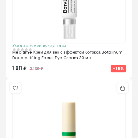
Hydrogenated Lecithin, Glucose, Arginine,
Hydroxypropyl Methylcellulose, Citric Acid,
Calcium Carbonate, Ascorbic Acid, Acetyl
Glucosamine, Glutathione, Collagen Extract
Уход за кожей вокруг глаз
Meditime Крем для век с эффектом ботокса Botalinum
0
из 5
Double Lifting Focus Eye Cream 30 мл
1 811 ₽
-15%
2 130 ₽