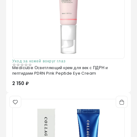
Уход за кожей вокруг глаз
Medicube Осветляющий крем для век с ПДРН и
0
из 5
пептидами PDRN Pink Peptide Eye Cream
2 150 ₽