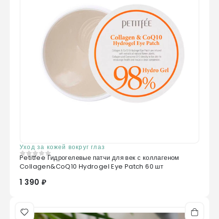
Уход за кожей вокруг глаз
Petitfee Гидрогелевые патчи для век с коллагеном
0
из 5
Collagen&CoQ10 Hydrogel Eye Patch 60 шт
1 390 ₽