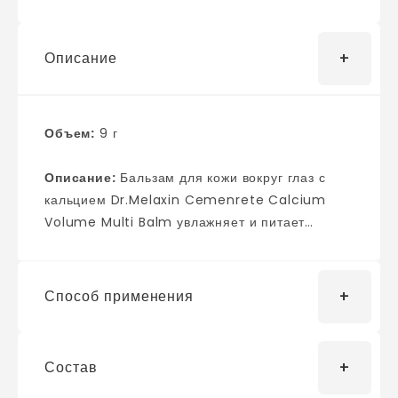
Описание
Объем:
9 г
Описание:
Бальзам для кожи вокруг глаз с
кальцием Dr.Melaxin Cemenrete Calcium
Volume Multi Balm увлажняет и питает
нежную кожу, уплотняет и укрепляет ее,
повышает упругость и эластичность,
разглаживает морщины под, делает взгляд
Способ применения
отдохнувшим и свежим. Уникальный
запатентованный компонент Rebornic в
составе содержит кальцевую основу, которая
Состав
Нанести стик на очищенную сухую кожу вокруг
помогает коллагену лучше усвоится в коже,
глаз. Рекомендуется наносить на кожу легкими