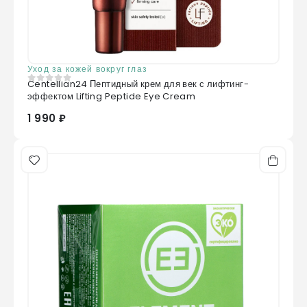
Уход за кожей вокруг глаз
Centellian24 Пептидный крем для век с лифтинг-
0
из 5
эффектом Lifting Peptide Eye Cream
1 990 ₽