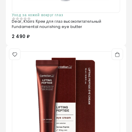
Уход за кожей вокруг глаз
Dear, Klairs Крем для глаз высокопитательный
0
из 5
Fundamental nourishing eye butter
2 490 ₽