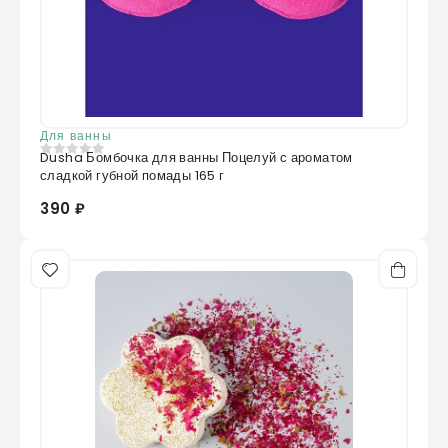
Для ванны
Dusha Бомбочка для ванны Поцелуй с ароматом
0
из 5
сладкой губной помады 165 г
390 ₽