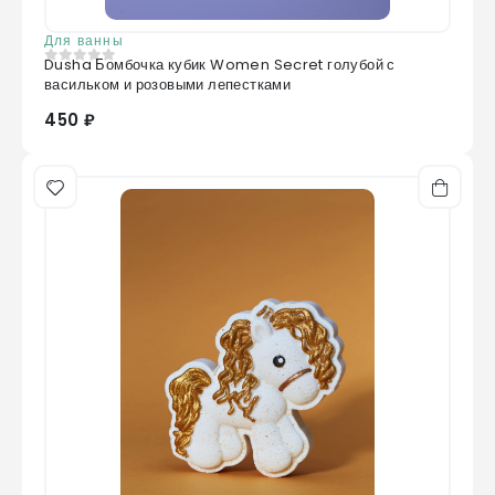
Для ванны
Dusha Бомбочка кубик Women Secret голубой с
0
из 5
васильком и розовыми лепестками
450 ₽