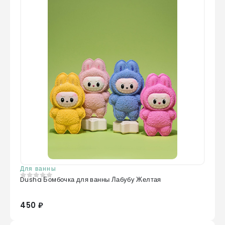
Для ванны
Dusha Бомбочка для ванны Лабубу Желтая
0
из 5
450 ₽