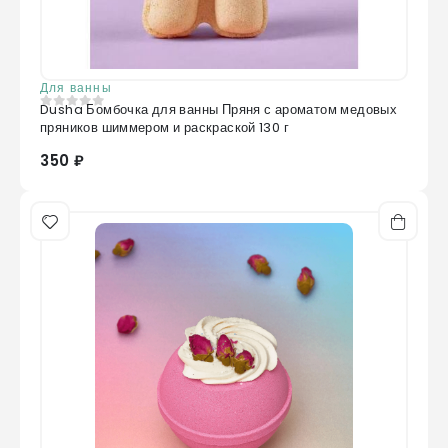
Для ванны
Dusha Бомбочка для ванны Пряня с ароматом медовых
0
из 5
пряников шиммером и раскраской 130 г
350 ₽