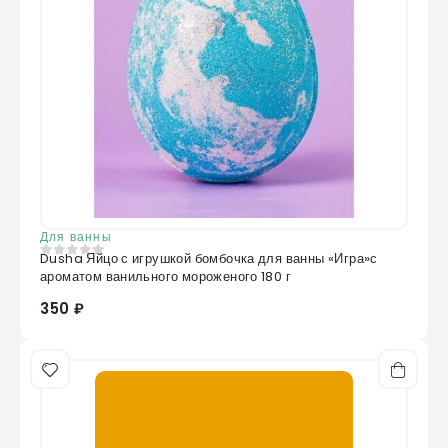
Для ванны
Dusha Яйцо с игрушкой бомбочка для ванны «Игра»с
0
из 5
ароматом ванильного мороженого 180 г
350 ₽