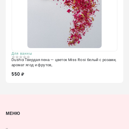
Для ванны
Dusha Твердая пена — цветок Miss Rosi белый с розами,
0
из 5
аромат ягод и фрутов,
550 ₽
МЕНЮ