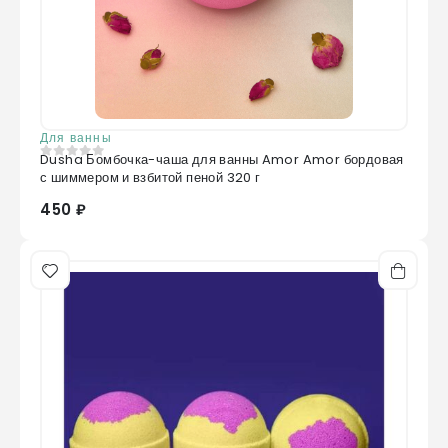
Для ванны
Dusha Бомбочка-чаша для ванны Amor Amor бордовая
0
из 5
с шиммером и взбитой пеной 320 г
450 ₽