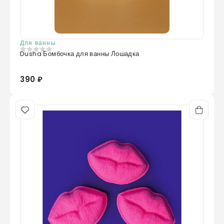
Для ванны
Dusha Бомбочка для ванны Лошадка
0
из 5
390 ₽