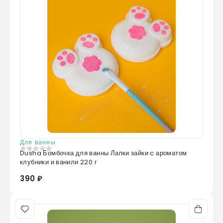
Для ванны
Dusha Бомбочка для ванны Лапки зайки c ароматом
0
из 5
клубники и ванили 220 г
390 ₽