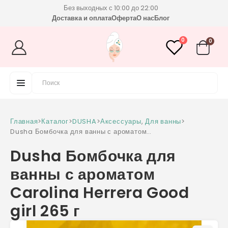
Без выходных с 10:00 до 22:00
Доставка и оплата
Оферта
О нас
Блог
0
0
Главная
>
Каталог
>
DUSHA
>
Аксессуары
,
Для ванны
>
Dusha Бомбочка для ванны с ароматом
Carolina Herrera Good girl 265 г
Dusha Бомбочка для
ванны с ароматом
Carolina Herrera Good
girl 265 г