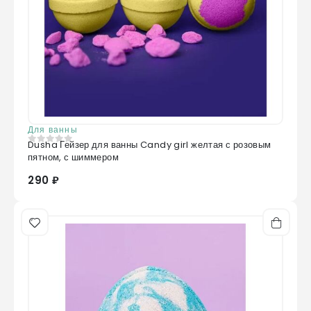
Для ванны
Dusha Гейзер для ванны Candy girl желтая с розовым
0
из 5
пятном, с шиммером
290 ₽