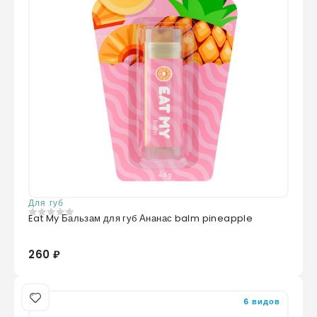
Для губ
Eat My Бальзам для губ Ананас balm pineapple
0
из 5
260 ₽
6 видов