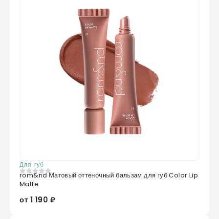
Для губ
rom&nd Матовый оттеночный бальзам для губ Color Lip
0
из 5
Matte
от 1 190 ₽