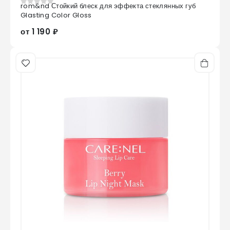
rom&nd Стойкий блеск для эффекта стеклянных губ
0
из 5
Glasting Color Gloss
от 1 190 ₽