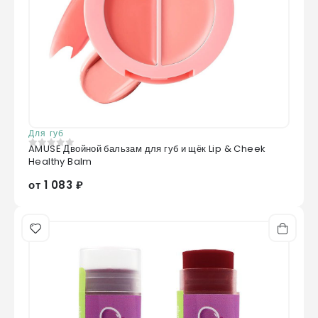
Для губ
AMUSE Двойной бальзам для губ и щёк Lip & Cheek
0
из 5
Healthy Balm
от 1 083 ₽