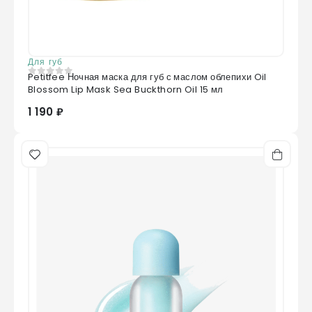
Для губ
Petitfee Ночная маска для губ с маслом облепихи Oil
0
из 5
Blossom Lip Mask Sea Buckthorn Oil 15 мл
1 190 ₽