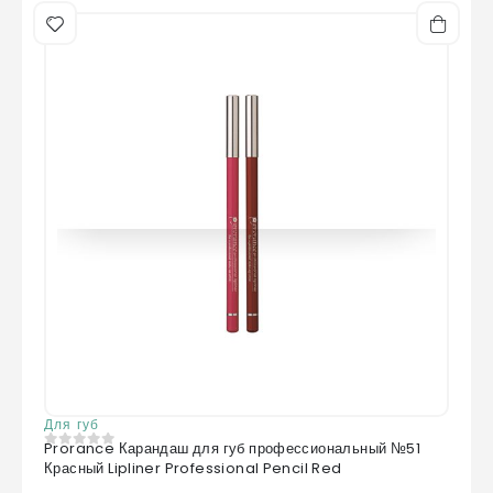
Для губ
Prorance Карандаш для губ профессиональный №51
0
из 5
Красный Lipliner Professional Pencil Red