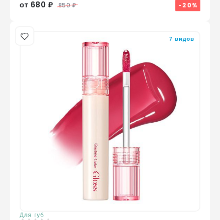
от 680 ₽
-20%
850 ₽
7 видов
Для губ