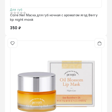
Для губ
Care:Nel Маска для губ ночная с ароматом ягод Berry
0
из 5
lip night mask
350 ₽