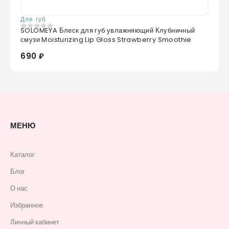
Для губ
SOLOMEYA Блеск для губ увлажняющий Клубничный
0
из 5
смузи Moisturizing Lip Gloss Strawberry Smoothie
690 ₽
МЕНЮ
Каталог
Блог
О нас
Избранное
Личный кабинет