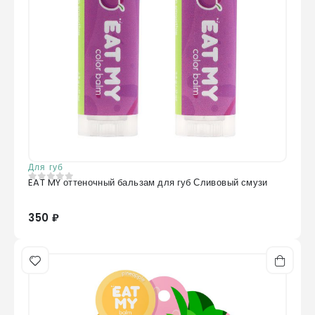
Для губ
EAT MY оттеночный бальзам для губ Сливовый смузи
0
из 5
350 ₽