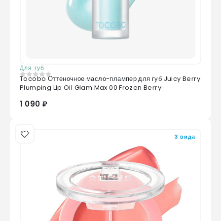
Для губ
Tocobo Оттеночное масло-плампер для губ Juicy Berry
0
из 5
Plumping Lip Oil Glam Max 00 Frozen Berry
1 090 ₽
3 вида