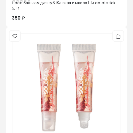
L’oco бальзам для губ lКлюква и масло Ши abial stick
0
из 5
5,1 г
350 ₽