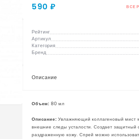
590 ₽
ВСЕ 
Рейтинг
Артикул
Категория
Бренд
Описание
Объем:
80 мл
Описание:
Увлажняющий коллагеновый мист мгновенно увлажняет и освежает кожу лица, устраняя
внешние следы усталости. Создает защитный 
раздраженную кожу. Спрей можно использовать как до нанесения макияжа, так и после его