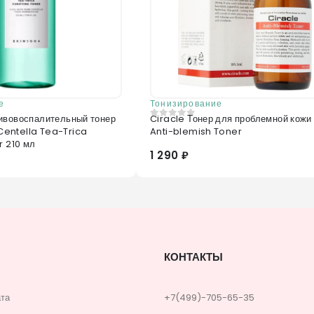
е
Тонизирование
ивовоспалительный тонер
Ciracle Тонер для проблемной кожи
0
из 5
entella Tea-Trica
Anti-blemish Toner
r 210 мл
1 290 ₽
КОНТАКТЫ
ата
+7(499)-705-65-35