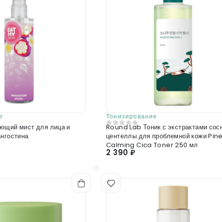
Отправить отзыв
е
Тонизирование
ющий мист для лица и
Round Lab Тоник с экстрактами сос
0
из 5
ангостина
центеллы для проблемной кожи Pin
Calming Cica Toner 250 мл
2 390 ₽