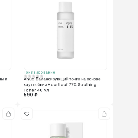
Тонизирование
ны и
Anua Балансирующий тоник на основе
0
из 5
e
хауттюйнии Heartleaf 77% Soothing
Toner 40 мл
590 ₽