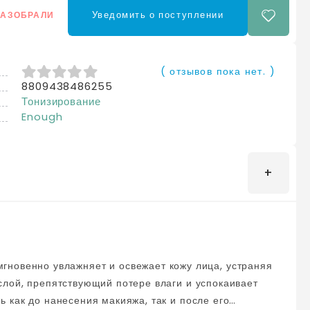
Уведомить о поступлении
РАЗОБРАЛИ
( отзывов пока нет. )
8809438486255
0
из 5
Тонизирование
Enough
слой, препятствующий потере влаги и успокаивает