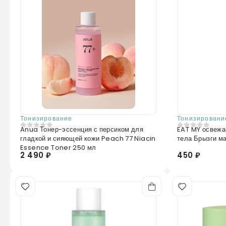
Тонизирование
Тонизировани
Anua Тонер-эссенция с персиком для
EAT MY освежа
0
из 5
0
из 5
гладкой и сияющей кожи Peach 77 Niacin
тела Брызги м
Essence Toner 250 мл
2 490 ₽
450 ₽