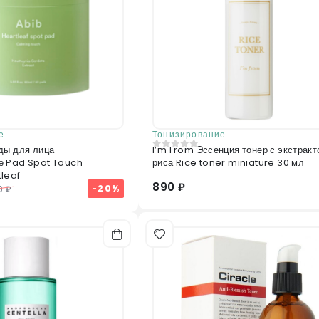
е
Тонизирование
ды для лица
I’m From Эссенция тонер с экстрак
0
из 5
е Pad Spot Touch
риса Rice toner miniature 30 мл
leaf
890 ₽
-20%
0 ₽