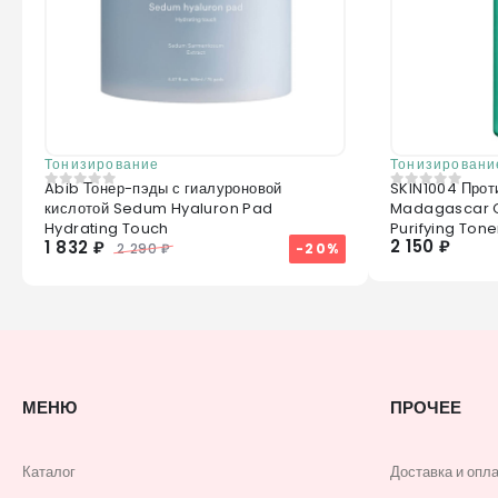
Тонизирование
Тонизировани
Abib Тонер-пэды с гиалуроновой
SKIN1004 Прот
0
из 5
0
из 5
кислотой Sedum Hyaluron Pad
Madagascar C
Hydrating Touch
Purifying Tone
2 150 ₽
1 832 ₽
-20%
2 290 ₽
МЕНЮ
ПРОЧЕЕ
Каталог
Доставка и опл