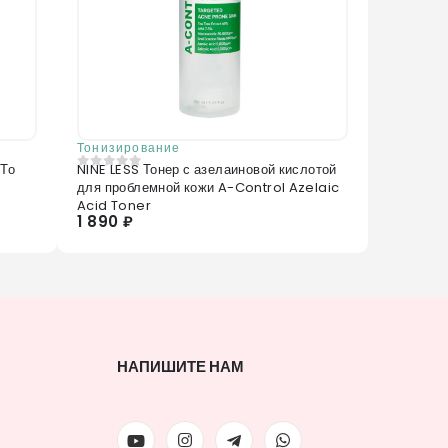
Тонизирование
 То
NINE LESS Тонер с азелаиновой кислотой
0
из 5
для проблемной кожи A-Control Azelaic
Acid Toner
1 890 ₽
НАПИШИТЕ НАМ