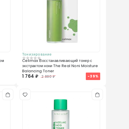
Тонизирование
том
Celimax Восстанавливающий тонер с
0
из 5
экстрактом нони The Real Noni Moisture
Balancing Toner
1 764 ₽
-39%
2 880 ₽