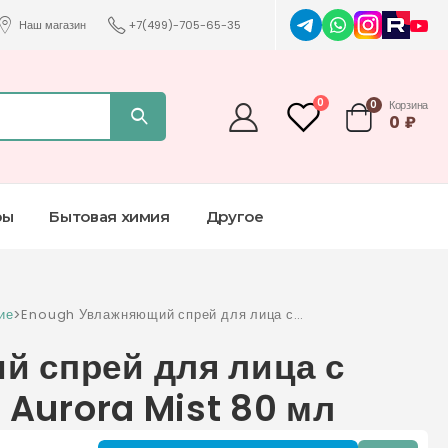
Наш магазин
+7(499)-705-65-35
0
0
Корзина
0
₽
ры
Бытовая химия
Другое
ие
>
Enough Увлажняющий спрей для лица с
коллагеном Ultra X10 Aurora Mist 80 мл
 спрей для лица с
 Aurora Mist 80 мл