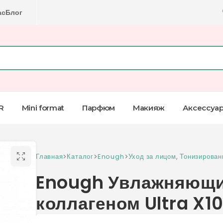
ас
Блог
R
Mini format
Парфюм
Макияж
Аксессуа
Главная
>
Каталог
>
Enough
>
Уход за лицом
,
Тонизирован
Enough Увлажняющий
коллагеном Ultra X10