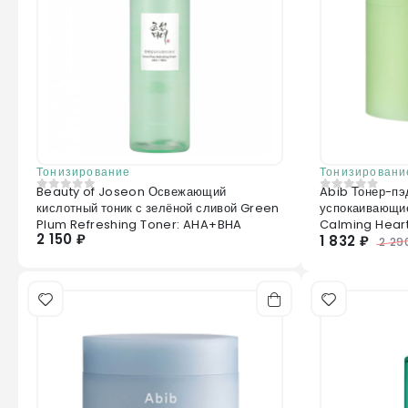
Тонизирование
Тонизировани
Beauty of Joseon Освежающий
Abib Тонер-пэ
0
из 5
0
из 5
кислотный тоник с зелёной сливой Green
успокаивающи
Plum Refreshing Toner: AHA+BHA
Calming Heart
2 150 ₽
1 832 ₽
2 29