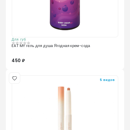
Для губ
EAT MY гель для душа Ягодная крем-сода
0
из 5
450 ₽
5 видов