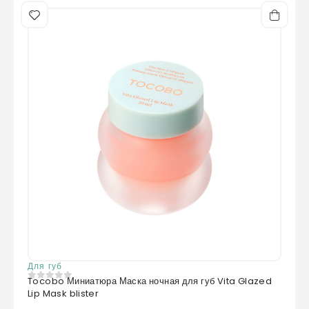
Для губ
Tocobo Миниатюра Маска ночная для губ Vita Glazed
0
из 5
Lip Mask blister