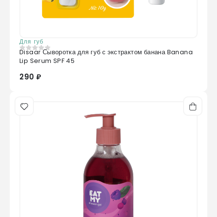
Для губ
Disaar Сыворотка для губ с экстрактом банана Banana
0
из 5
Lip Serum SPF 45
290 ₽