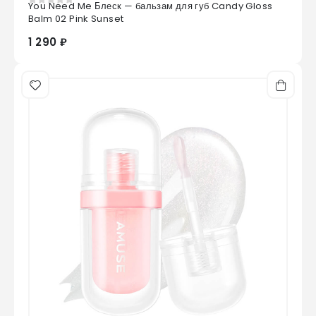
You Need Me Блеск — бальзам для губ Candy Gloss
0
из 5
Balm 02 Pink Sunset
1 290 ₽