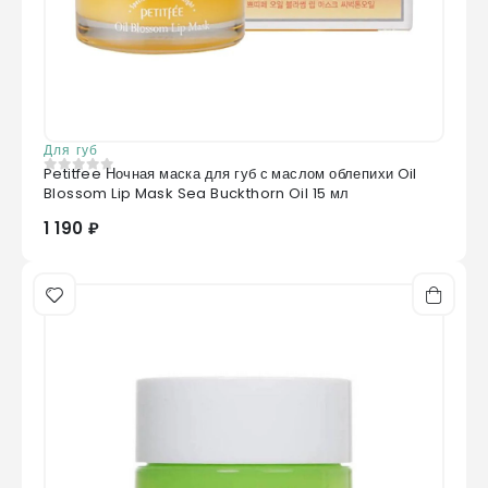
Для губ
Petitfee Ночная маска для губ с маслом облепихи Oil
0
из 5
Blossom Lip Mask Sea Buckthorn Oil 15 мл
1 190 ₽