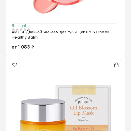
Для губ
AMUSE Двойной бальзам для губ и щёк Lip & Cheek
0
из 5
Healthy Balm
от 1 083 ₽