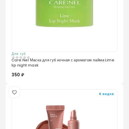
Для губ
Care:Nel Маска для губ ночная с ароматом лайма Lime
0
из 5
lip night mask
350 ₽
6 видов