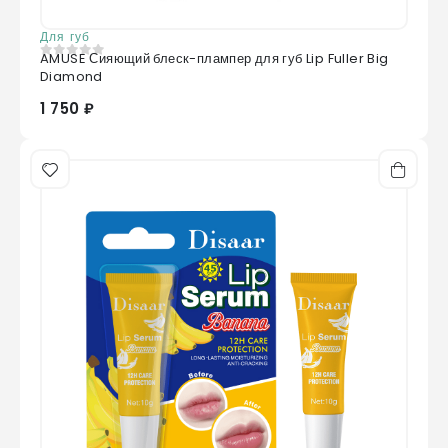
Для губ
AMUSE Сияющий блеск-плампер для губ Lip Fuller Big
0
из 5
Diamond
1 750 ₽