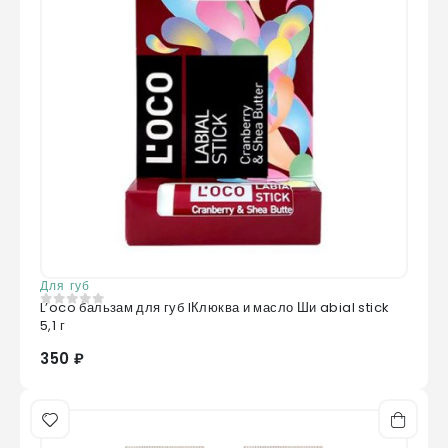
Для губ
L’oco бальзам для губ lКлюква и масло Ши abial stick
0
из 5
5,1 г
350 ₽