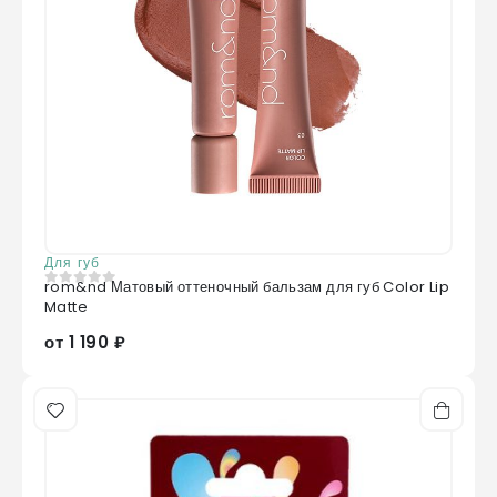
Для губ
rom&nd Матовый оттеночный бальзам для губ Color Lip
0
из 5
Matte
от 1 190 ₽