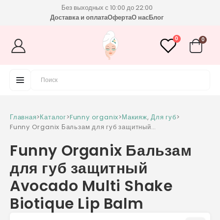
Без выходных с 10:00 до 22:00
Доставка и оплата
Оферта
О нас
Блог
0
0
Главная
>
Каталог
>
Funny organix
>
Макияж
,
Для губ
>
Funny Organix Бальзам для губ защитный
Avocado Multi Shake Biotique Lip Balm
Funny Organix Бальзам
для губ защитный
Avocado Multi Shake
Biotique Lip Balm