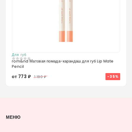
Для губ
rom&nd Матовая помада-карандаш для губ Lip Mate
0
из 5
Pencil
от 773 ₽
-35%
1 190 ₽
МЕНЮ