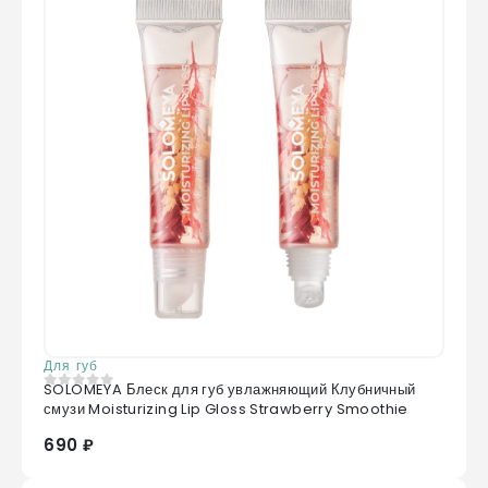
Для губ
SOLOMEYA Блеск для губ увлажняющий Клубничный
0
из 5
смузи Moisturizing Lip Gloss Strawberry Smoothie
690 ₽