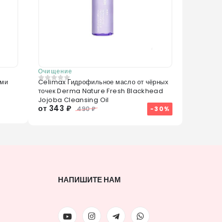
Очищение
ами
Celimax Гидрофильное масло от чёрных
0
из 5
точек Derma Nature Fresh Blackhead
Jojoba Cleansing Oil
от 343 ₽
-30%
490 ₽
НАПИШИТЕ НАМ