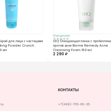
Очищение
краб для лица с частицами
UIQ Очищающая пенка с пробиотик
0
из 5
aking Powder Crunch
против акне Biome Remedy Acne
0 мл
Cleansing Foam 150 мл
2 290 ₽
КОНТАКТЫ
ата
+7(499)-705-65-35