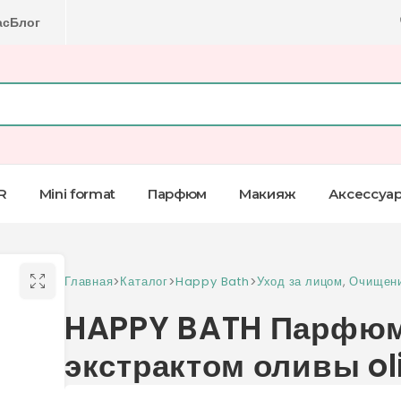
ас
Блог
R
Mini format
Парфюм
Макияж
Аксессуа
Главная
>
Каталог
>
Happy Bath
>
Уход за лицом
,
Очищен
HAPPY BATH Парфюм
экстрактом оливы ol