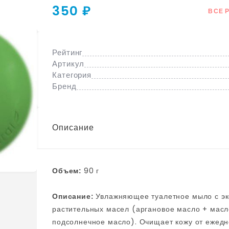
350 ₽
ВСЕ 
Рейтинг
Артикул
Категория
Бренд
Описание
Объем:
90 г
Описание:
Увлажняющее туалетное мыло с экстрактом оливы и увлажняющим комплексом из 5
растительных масел (аргановое масло + масл
подсолнечное масло). Очищает кожу от ежедне