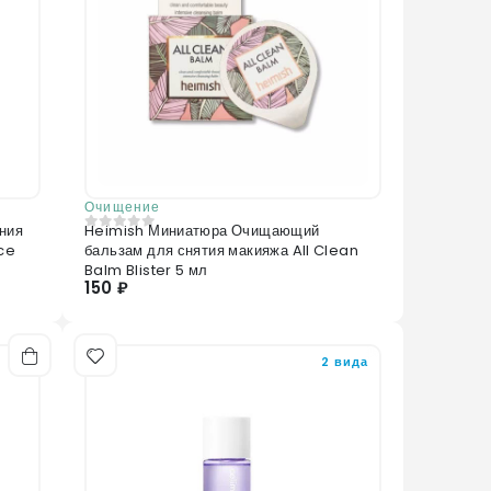
Очищение
ния
Heimish Миниатюра Очищающий
0
из 5
ice
бальзам для снятия макияжа All Clean
Balm Blister 5 мл
150 ₽
2 вида