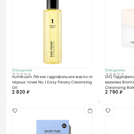
Очищение
Очищение
numbuzin Лёгкое гидрофильное масло от
UIQ Гидрофиль
0
из 5
0
из 5
чёрных точек No.1 Easy Peasy Cleansing
макияжа Biome
Oil
Cleansing Ba
2 820 ₽
2 790 ₽