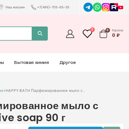
Наш магазин
+7(499)-705-65-35
0
0
Корзина
0
₽
ры
Бытовая химия
Другое
ие
>
HAPPY BATH Парфюмированное мыло с
экстрактом оливы olive soap 90 г
ированное мыло с
ive soap 90 г