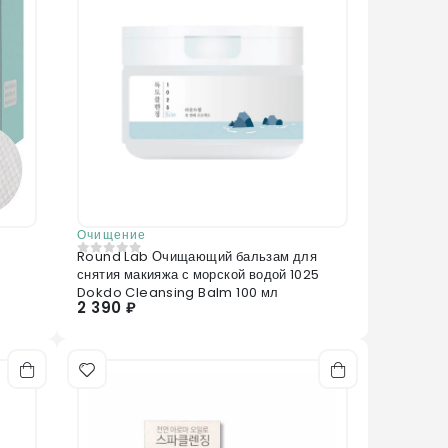
Очищение
Round Lab Очищающий бальзам для
0
из 5
снятия макияжа с морской водой 1025
Dokdo Cleansing Balm 100 мл
2 390 ₽