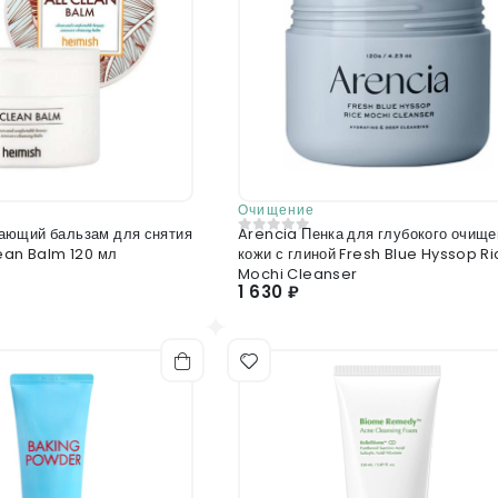
Очищение
ающий бальзам для снятия
Arencia Пенка для глубокого очище
0
из 5
lean Balm 120 мл
кожи с глиной Fresh Blue Hyssop R
Mochi Cleanser
1 630 ₽