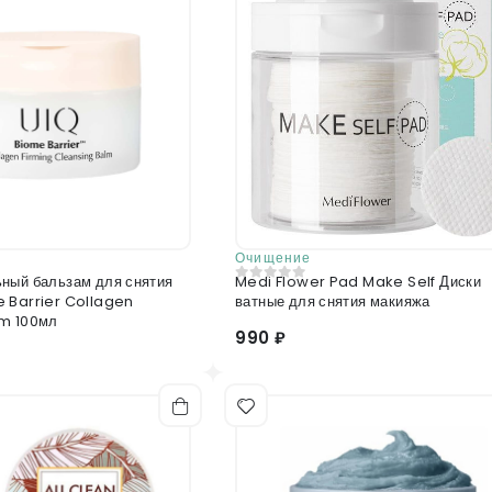
Отправить отзыв
Очищение
ный бальзам для снятия
Medi Flower Pad Make Self Диски
0
из 5
 Barrier Collagen
ватные для снятия макияжа
lm 100мл
990 ₽