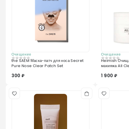
Очищение
Очищение
the SAEM Маска-патч для носа Secret
Heimish Очищ
0
из 5
0
из 5
Pure Nose Clear Patch Set
макияжа All C
300 ₽
1 900 ₽