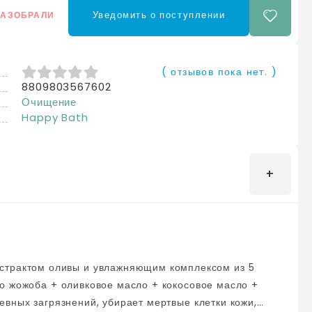
Уведомить о поступлении
РАЗОБРАЛИ
( отзывов пока нет. )
8809803567602
0
из 5
Очищение
Happy Bath
о жожоба + оливковое масло + кокосовое масло +
вных загрязнений, убирает мертвые клетки кожи,