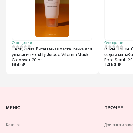
Очищение
Очищение
Dear, Klairs Витаминная маска-пенка для
Etude House С
0
из 5
0
из 5
умывания Freshly Juiced Vitamin Mask
соды и мятыB
Cleanser 20 мл
Pore Scrub 20
650 ₽
1 450 ₽
МЕНЮ
ПРОЧЕЕ
Каталог
Доставка и опл