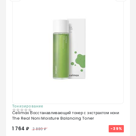
Тонизирование
Celimax Восстанавливающий тонер с экстрактом нони
0
из 5
The Real Noni Moisture Balancing Toner
1 764 ₽
-39%
2 880 ₽