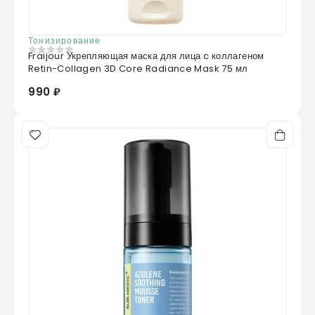
Тонизирование
Fraijour Укрепляющая маска для лица c коллагеном
0
из 5
Retin-Collagen 3D Core Radiance Mask 75 мл
990 ₽