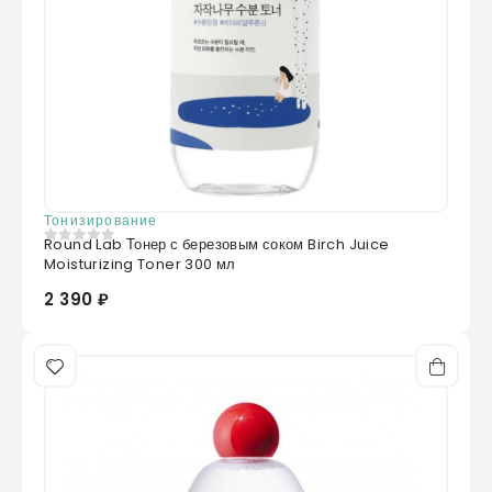
Тонизирование
Round Lab Тонер с березовым соком Birch Juice
0
из 5
Moisturizing Toner 300 мл
2 390 ₽