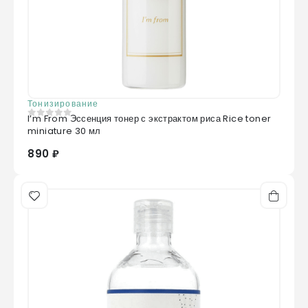
Тонизирование
I’m From Эссенция тонер с экстрактом риса Rice toner
0
из 5
miniature 30 мл
890 ₽