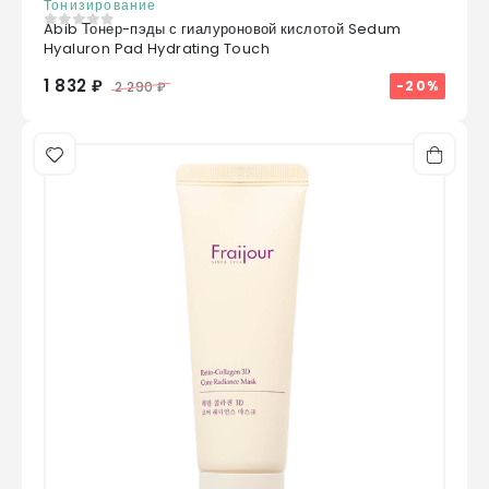
Тонизирование
Abib Тонер-пэды с гиалуроновой кислотой Sedum
0
из 5
Hyaluron Pad Hydrating Touch
1 832 ₽
-20%
2 290 ₽