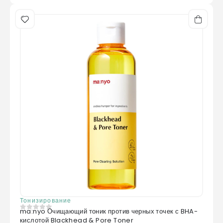
Тонизирование
ma:nyo Очищающий тоник против черных точек с BHA-
0
из 5
кислотой Blackhead & Pore Toner