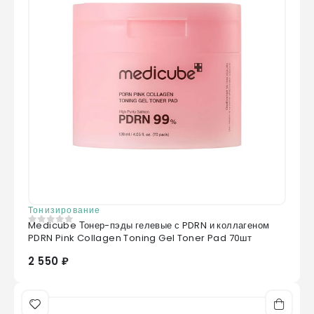
Тонизирование
Medicube Тонер-пэды гелевые с PDRN и коллагеном
0
из 5
PDRN Pink Collagen Toning Gel Toner Pad 70шт
2 550 ₽