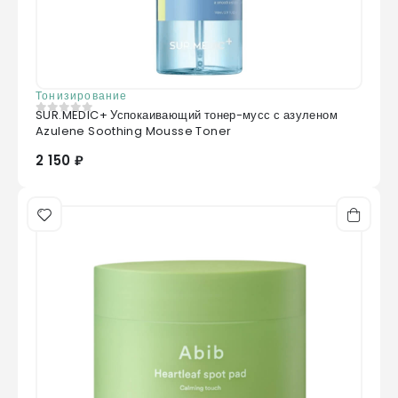
Тонизирование
SUR.MEDIC+ Успокаивающий тонер-мусс с азуленом
0
из 5
Azulene Soothing Mousse Toner
2 150 ₽