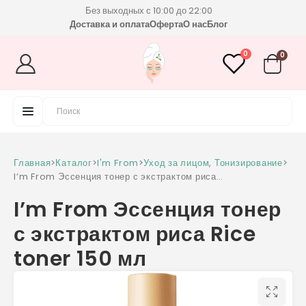
Без выходных с 10:00 до 22:00
Доставка и оплата
Оферта
О нас
Блог
0
0
Главная
>
Каталог
>
I'm From
>
Уход за лицом
,
Тонизирование
>
I’m From Эссенция тонер с экстрактом риса
Rice toner 150 мл
I’m From Эссенция тонер
с экстрактом риса Rice
toner 150 мл