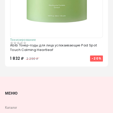
Тонизирование
Abib Тонер-пэды для лица успокаивающие Pad Spot
0
из 5
Touch Calming Heartleaf
1 832 ₽
-20%
2 290 ₽
МЕНЮ
Каталог