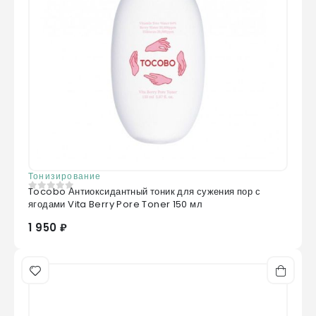
Тонизирование
Tocobo Антиоксидантный тоник для сужения пор с
0
из 5
ягодами Vita Berry Pore Toner 150 мл
1 950 ₽