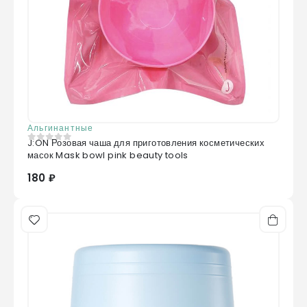
Альгинантные
J:ON Розовая чаша для приготовления косметических
0
из 5
масок Mask bowl pink beauty tools
180 ₽