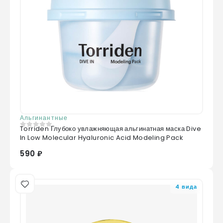
Альгинантные
Torriden Глубоко увлажняющая альгинатная маска Dive
0
из 5
In Low Molecular Hyaluronic Acid Modeling Pack
590 ₽
4 вида