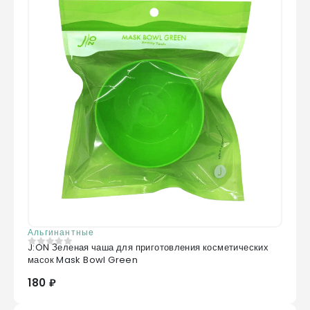
Альгинантные
J:ON Зеленая чаша для приготовления косметических
0
из 5
масок Mask Bowl Green
180 ₽