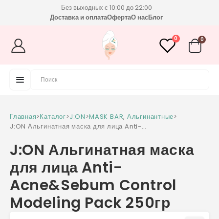
Без выходных с 10:00 до 22:00
Доставка и оплата
Оферта
О нас
Блог
0
0
Главная
>
Каталог
>
J:ON
>
MASK BAR
,
Альгинантные
>
J:ON Альгинатная маска для лица Anti-
Acne&Sebum Control Modeling Pack 250гр
J:ON Альгинатная маска
для лица Anti-
Acne&Sebum Control
Modeling Pack 250гр