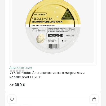
Альгинантные
VT Cosmetics Альгинатная маска с микроиглами
0
из 5
Reedle Shot EX 25 г
от 390 ₽