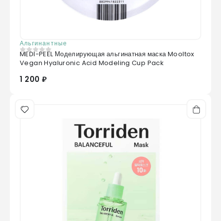
Альгинантные
MEDI-PEEL Моделирующая альгинатная маска Mooltox
0
из 5
Vegan Hyaluronic Acid Modeling Cup Pack
1 200 ₽