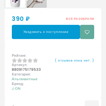
390 ₽
ВСЕ РАЗОБРАЛИ
Уведомить о поступлении
Рейтинг
( отзывов пока нет. )
Артикул
0
из 5
8809175179533
Категория
Альгинантные
Бренд
J:ON