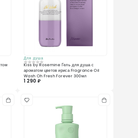
Для душа
атом
Kiss by Rosemine Гель для душа с
0
из 5
ароматом цветов ириса Fragrance Oil
Wash Oh Fresh Forever 300мл
1 290 ₽