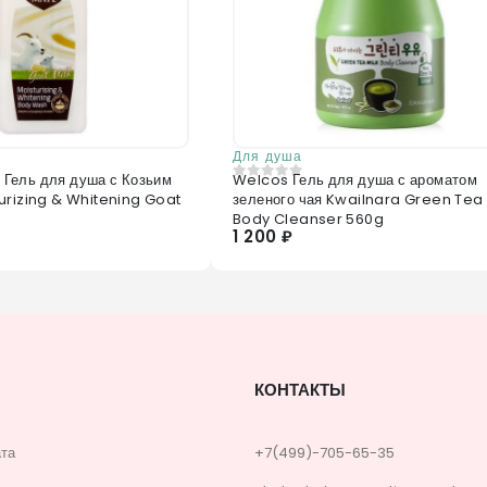
Для душа
Гель для душа с Козьим
Welcos Гель для душа с ароматом
0
из 5
urizing & Whitening Goat
зеленого чая Kwailnara Green Tea 
Body Cleanser 560g
1 200 ₽
КОНТАКТЫ
ата
+7(499)-705-65-35