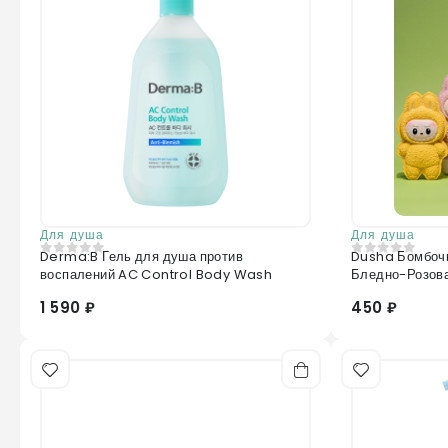
Для душа
Для душа
Derma:B Гель для душа против
Dusha Бомбочк
0
из 5
0
из 5
воспалений AC Control Body Wash
Бледно-Розова
1 590 ₽
450 ₽