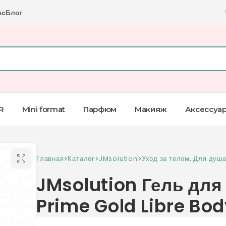
ас
Блог
R
Mini format
Парфюм
Макияж
Аксессуа
Главная
>
Каталог
>
JMsolution
>
Уход за телом
,
Для душ
JMsolution Гель для 
Prime Gold Libre Bo