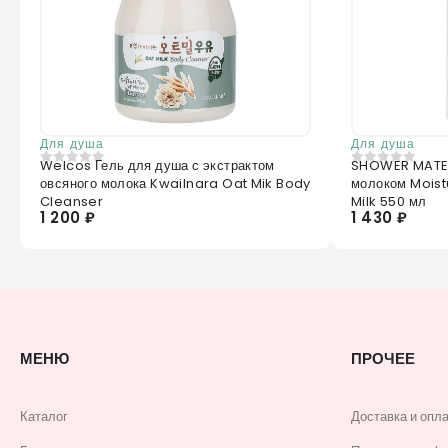
Для душа
Для душа
Welcos Гель для душа с экстрактом
SHOWER MATE 
0
из 5
0
из 5
овсяного молока Kwailnara Oat Mik Body
молоком Moist
Cleanser
Milk 550 мл
1 200 ₽
1 430 ₽
МЕНЮ
ПРОЧЕЕ
Каталог
Доставка и опл