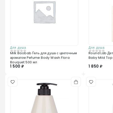
Для душа
Для душа
Milk Baobab Гель для душа с цветочным
Round Lab Де
0
из 5
0
из 5
ароматом Pefume Body Wash Flora
Baby Mild Top
Bouquet 500 мл
1 500 ₽
1 850 ₽