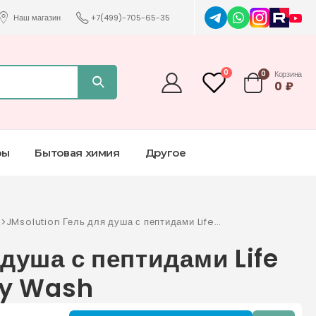
Наш магазин
+7(499)-705-65-35
0
0
Корзина
0
₽
ры
Бытовая химия
Другое
а
>
JMsolution Гель для душа с пептидами Life
Prime Gold Libre Body Wash
душа с пептидами Life
dy Wash