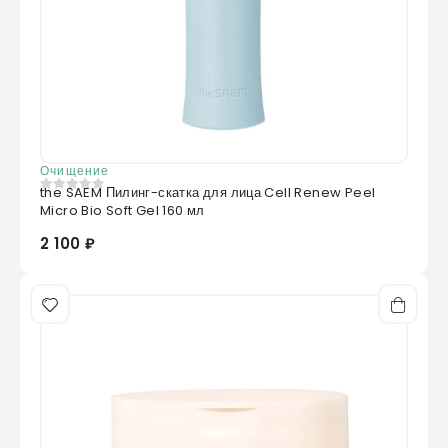
Очищение
the SAEM Пилинг-скатка для лица Cell Renew Peel
0
из 5
Micro Bio Soft Gel 160 мл
2 100 ₽