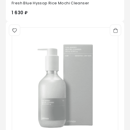
0
из 5
Fresh Blue Hyssop Rice Mochi Cleanser
1 630 ₽