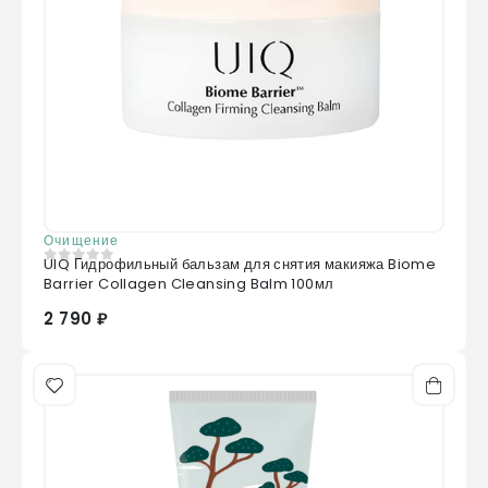
Очищение
UIQ Гидрофильный бальзам для снятия макияжа Biome
0
из 5
Barrier Collagen Cleansing Balm 100мл
2 790 ₽