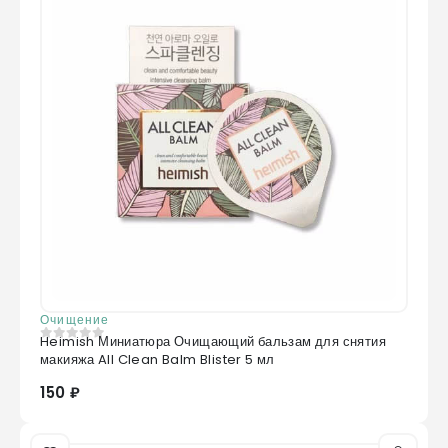
Очищение
Heimish Миниатюра Очищающий бальзам для снятия
0
из 5
макияжа All Clean Balm Blister 5 мл
150 ₽