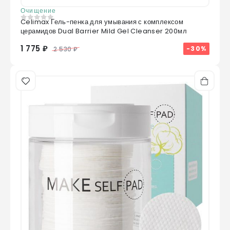
Очищение
Celimax Гель-пенка для умывания с комплексом
0
из 5
церамидов Dual Barrier Mild Gel Cleanser 200мл
1 775 ₽
-30%
2 530 ₽