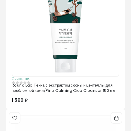
Очищение
Round Lab Пенка с экстрактом сосны и центеллы для
0
из 5
проблемной кожи/Pine Calming Cica Cleanser 150 мл
1 590 ₽