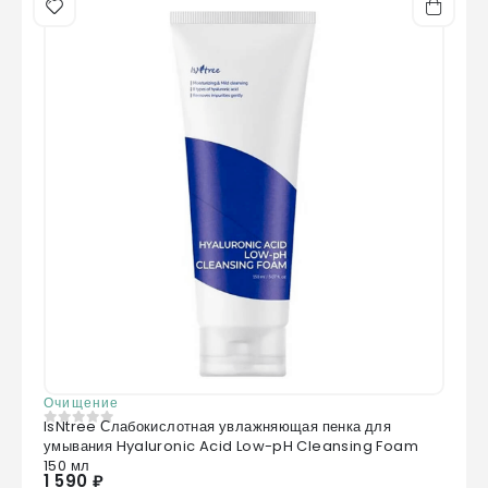
Очищение
IsNtree Слабокислотная увлажняющая пенка для
0
из 5
умывания Hyaluronic Acid Low-pH Cleansing Foam
150 мл
1 590 ₽