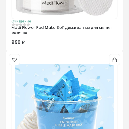
Очищение
Medi Flower Pad Make Self Диски ватные для снятия
0
из 5
макияжа
990 ₽