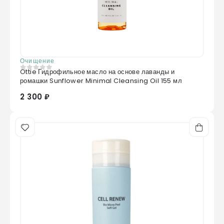
Очищение
Ottie Гидрофильное масло на основе лаванды и
0
из 5
ромашки Sunflower Minimal Cleansing Oil 155 мл
2 300 ₽