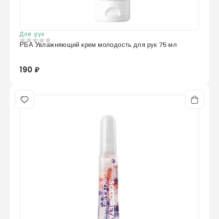
Для рук
РБА Увлажняющий крем молодость для рук 75 мл
0
из 5
190 ₽