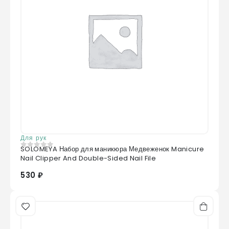
Для рук
SOLOMEYA Набор для маникюра Медвеженок Manicure
0
из 5
Nail Clipper And Double-Sided Nail File
530 ₽