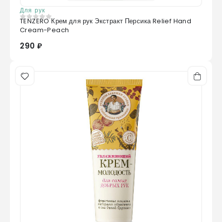
Для рук
TENZERO Крем для рук Экстракт Персика Relief Hand
0
из 5
Cream-Peach
290 ₽