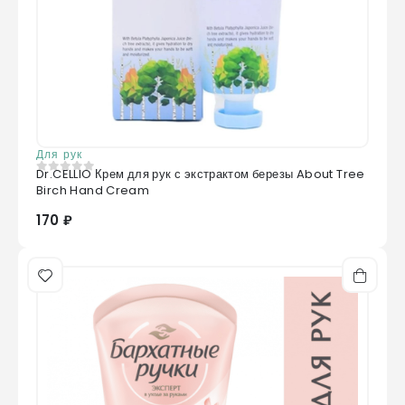
Для рук
Dr.CELLIO Крем для рук с экстрактом березы About Tree
0
из 5
Birch Hand Cream
170 ₽