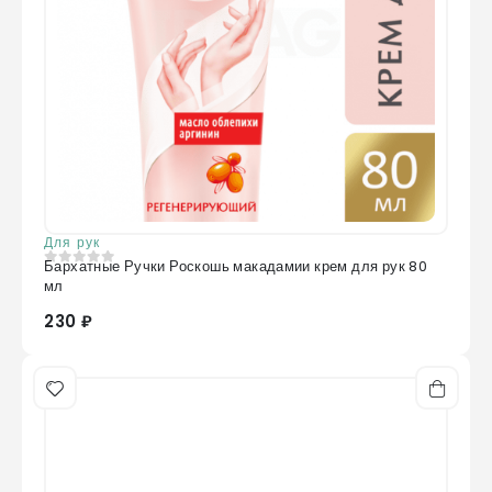
Для рук
Бархатные Ручки Роскошь макадамии крем для рук 80
0
из 5
мл
230 ₽