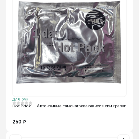
Для рук
Hot Pack — Автономные самонагревающиеся хим.грелки
0
из 5
250 ₽