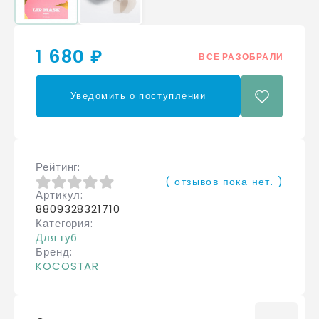
1 680 ₽
ВСЕ РАЗОБРАЛИ
Уведомить о поступлении
Рейтинг
( отзывов пока нет. )
Артикул
0
из 5
8809328321710
Категория
Для губ
Бренд
KOCOSTAR