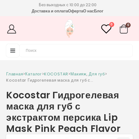
Без выходных с 10:00 до 22:00
Доставка и оплата
Оферта
О нас
Блог
0
0
Главная
>
Каталог
>
KOCOSTAR
>
Макияж
,
Для губ
>
Kocostar Гидрогелевая маска для губ с
экстрактом персика Lip Mask Pink Peach
Kocostar Гидрогелевая
Flavor
маска для губ с
экстрактом персика Lip
Mask Pink Peach Flavor