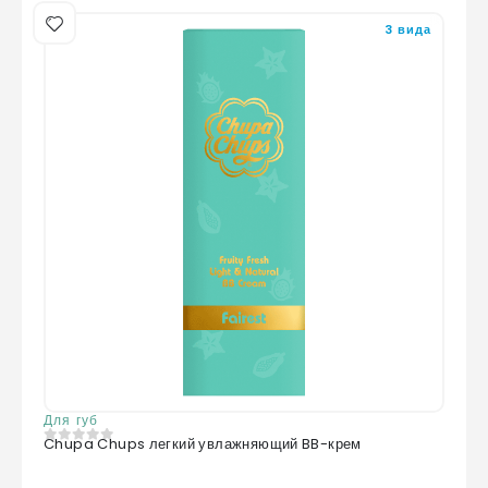
3 вида
Для губ
Chupa Chups легкий увлажняющий BB-крем
0
из 5