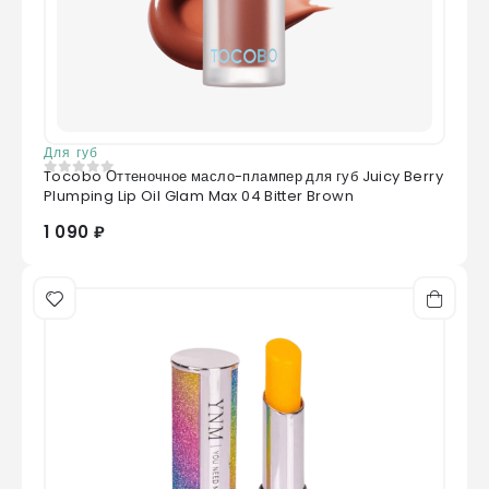
Для губ
Tocobo Оттеночное масло-плампер для губ Juicy Berry
0
из 5
Plumping Lip Oil Glam Max 04 Bitter Brown
1 090 ₽