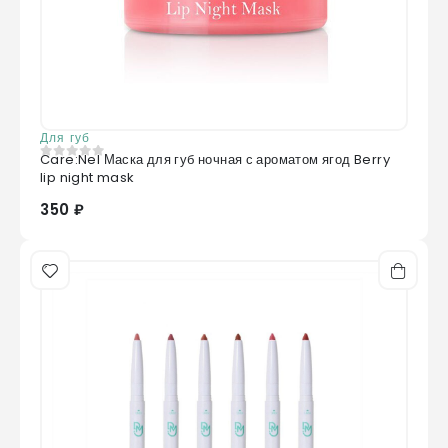
Для губ
Care:Nel Маска для губ ночная с ароматом ягод Berry
0
из 5
lip night mask
350 ₽