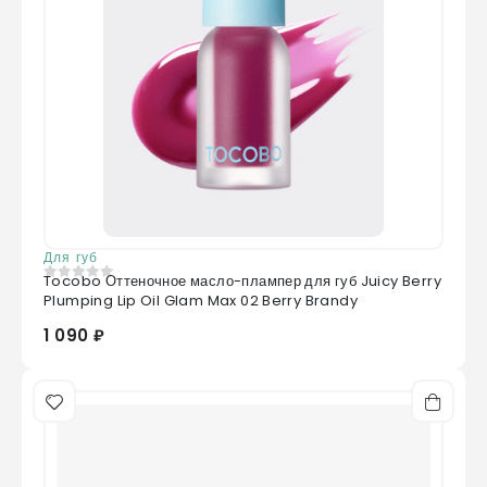
Для губ
Tocobo Оттеночное масло-плампер для губ Juicy Berry
0
из 5
Plumping Lip Oil Glam Max 02 Berry Brandy
1 090 ₽