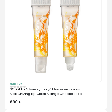
Для губ
SOLOMEYA Блеск для губ Манговый чизкейк
0
из 5
Moisturizing Lip Gloss Mango Cheesecake
690 ₽