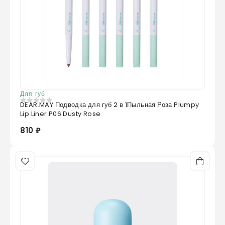
Для губ
DEAR.MAY Подводка для губ 2 в 1Пыльная Роза Plumpy
0
из 5
Lip Liner P06 Dusty Rose
810 ₽