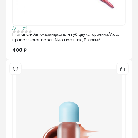
Для губ
Prorance Автокарандаш для губ двухсторонний/Auto
0
из 5
Lipliner Color Pencil №13 Line Pink, Розовый
400 ₽