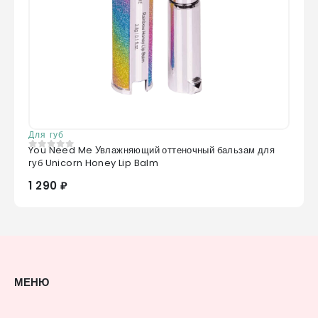
Для губ
You Need Me Увлажняющий оттеночный бальзам для
0
из 5
губ Unicorn Honey Lip Balm
1 290 ₽
МЕНЮ