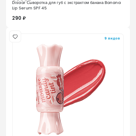
Disaar Сыворотка для губ с экстрактом банана Banana
0
из 5
Lip Serum SPF 45
290 ₽
9 видов