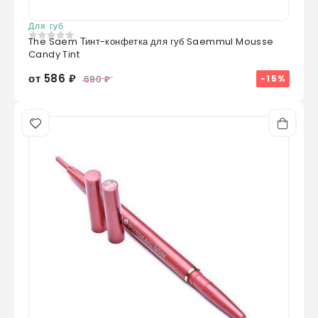
Для губ
The Saem Тинт-конфетка для губ Saemmul Mousse
0
из 5
Candy Tint
от 586 ₽
-15%
690 ₽