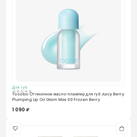
Для губ
Tocobo Оттеночное масло-плампер для губ Juicy Berry
0
из 5
Plumping Lip Oil Glam Max 00 Frozen Berry
1 090 ₽