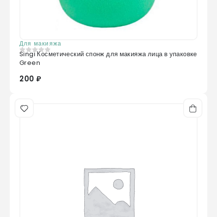
Для макияжа
Singi Косметический спонж для макияжа лица в упаковке
0
из 5
Green
200 ₽