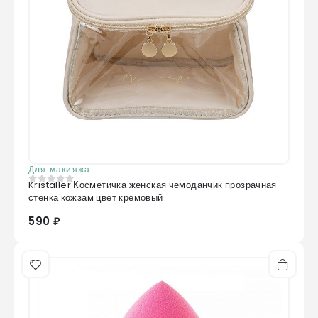
Для макияжа
Kristaller Косметичка женская чемоданчик прозрачная
0
из 5
стенка кожзам цвет кремовый
590 ₽