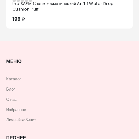
the SAEM Спонж косметический Art’Lif Water Drop
0
из 5
Cushion Puff
198 ₽
МЕНЮ
Каталог
Блог
О нас
Избранное
Личный кабинет
ПРОЧЕЕ