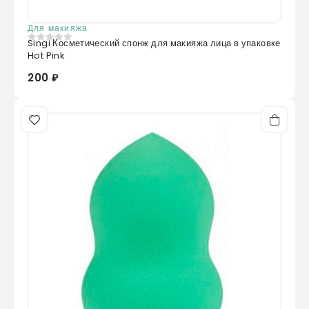
Для макияжа
Singi Косметический спонж для макияжа лица в упаковке
0
из 5
Hot Pink
200 ₽