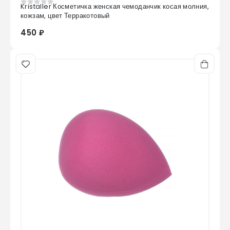
Kristaller Косметичка женская чемоданчик косая молния,
0
из 5
кожзам, цвет Терракотовый
450 ₽