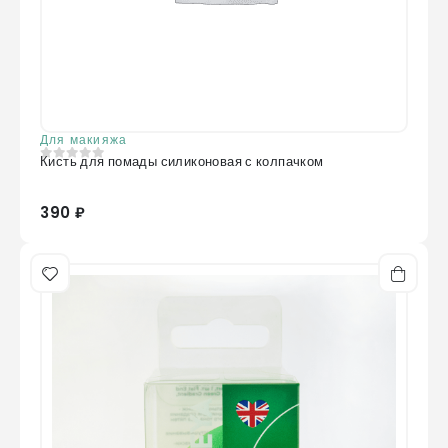
Для макияжа
Кисть для помады силиконовая с колпачком
0
из 5
390 ₽