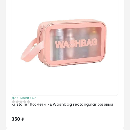
Для макияжа
Kristaller Косметичка Washbag rectangular розовый
0
из 5
350 ₽