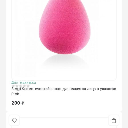
Для макияжа
Singi Косметический спонж для макияжа лица в упаковке
0
из 5
Pink
200 ₽