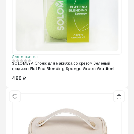
Для макияжа
SOLOMEYA Спонж для макияжа со срезом Зеленый
0
из 5
градиент Flat End Blending Sponge Green Gradient
490 ₽