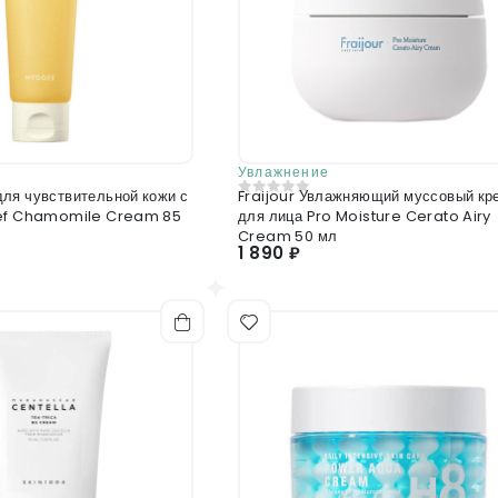
Увлажнение
ля чувствительной кожи с
Fraijour Увлажняющий муссовый кр
0
из 5
ief Chamomile Cream 85
для лица Pro Moisture Cerato Airy
Cream 50 мл
1 890 ₽