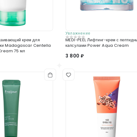
Увлажнение
каивающий крем для
MEDI-PEEL Лифтинг-крем с пептидн
0
из 5
ожи Madagascar Centella
капсулами Power Aqua Cream
 Cream 75 мл
3 800 ₽