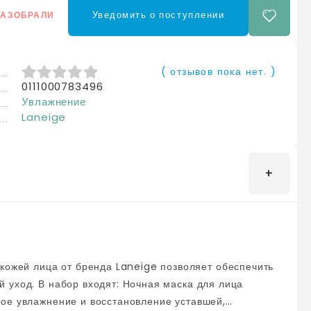
Уведомить о поступлении
РАЗОБРАЛИ
( отзывов пока нет. )
0111000783496
0
из 5
Увлажнение
Laneige
 уход. В набор входят: Ночная маска для лица
ое увлажнение и восстановление уставшей,