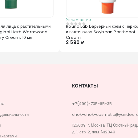
Увлажнение
для лица с растительными
Round Lab Барьерный крем с чёрно
0
из 5
riginal Herb Wormwood
и пантенолом Soybean Panthenol
ry Cream, 10 мл
Cream
2 590 ₽
КОНТАКТЫ
ата
+7(499)-705-65-35
иденциальности
chok-chok-cosmetic@yandex.r
ы
125009, г. Москва, ТЦ Охотный ряд
д. 1, стр. 2, пом. №2049
 картами