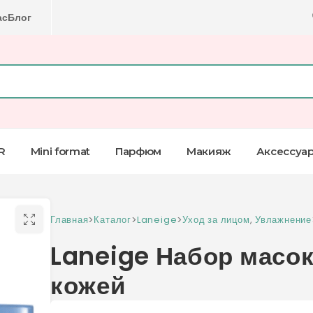
ас
Блог
R
Mini format
Парфюм
Макияж
Аксессуа
Главная
>
Каталог
>
Laneige
>
Уход за лицом
,
Увлажнение
Laneige Набор масок
кожей