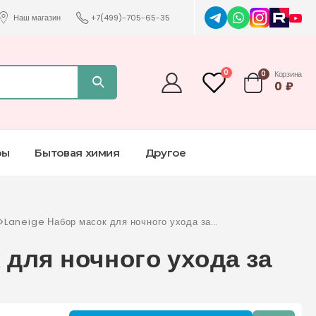
Наш магазин
+7(499)-705-65-35
0
0
Корзина
0
₽
ры
Бытовая химия
Другое
>
Laneige Набор масок для ночного ухода за
кожей
 для ночного ухода за