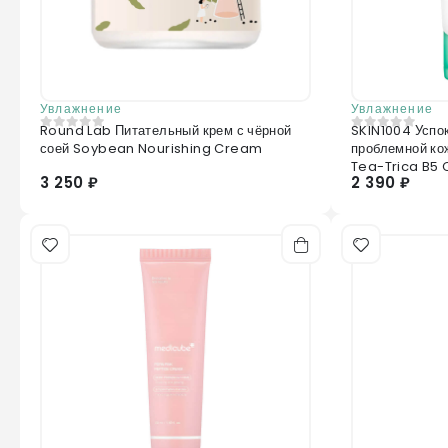
Увлажнение
Увлажнение
Round Lab Питательный крем с чёрной
SKIN1004 Успо
0
из 5
0
из 5
соей Soybean Nourishing Cream
проблемной к
Tea-Trica B5
3 250 ₽
2 390 ₽