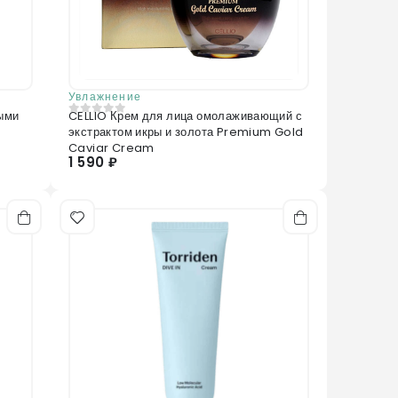
Увлажнение
ыми
CELLIO Крем для лица омолаживающий с
0
из 5
экстрактом икры и золота Premium Gold
Caviar Cream
1 590 ₽