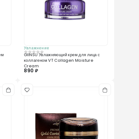
Увлажнение
ем
GIINSU Увлажняющий крем для лица с
0
из 5
коллагеном VT Collagen Moisture
Cream
890 ₽