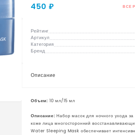
450 ₽
ВСЕ 
Рейтинг
Артикул
Категория
Бренд
Описание
Объем:
10 мл/15 мл
Описание:
Набор масок для ночного ухода за кожей лица от бренда Laneige позволяет обеспечить
коже лица многосторонний восстанавливающий
Water Sleeping Mask обеспечивает интенсивн