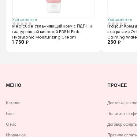
Увлажнение
Увлажнение
Medicube Увлажняющий крем с ПДРН и
Fraijour Крем 
0
из 5
0
из 5
гиалуроновой кислотой PDRN Pink
экстратами O
Hyaluronic Moisturizing Cream
Calming Wate
1 750 ₽
250 ₽
МЕНЮ
ПРОЧЕЕ
Каталог
Доставка и опл
Блог
Политика конф
О нас
Договор оферт
Избранное
Правила оплаты