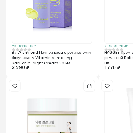
Увлажнение
Увлажнение
By Wishtrend Ночной крем с ретинолом и
HYGGEE Крем д
0
из 5
0
из 5
бакучиолом Vitamin A-mazing
ромашкой Rel
Bakuchiol Night Cream 30 мл
мл
3 290 ₽
1 770 ₽