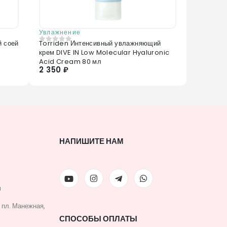
Увлажнение
й соей
Torriden Интенсивный увлажняющий
0
из 5
крем DIVE IN Low Molecular Hyaluronic
Acid Cream 80 мл
2 350 ₽
НАПИШИТЕ НАМ
u
, пл. Манежная,
СПОСОБЫ ОПЛАТЫ