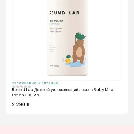
Увлажнение и питание
Round Lab Детский увлажняющий лосьон Baby Mild
0
из 5
Lotion 300 мл
2 290 ₽