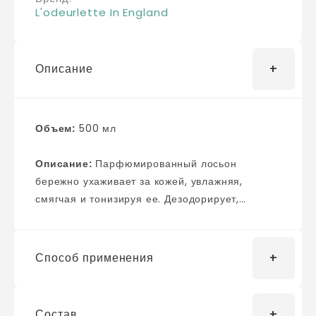
L'odeurlette In England
Описание
Объем:
500 мл
Описание:
Парфюмированный лосьон
бережно ухаживает за кожей, увлажняя,
смягчая и тонизируя ее. Дезодорирует,
сохраняя на теле пряный аромат белого
мускуса, освежает, улучшает настроение,
снимает усталость. Растворяет скопление
Способ применения
себума и комедоны, сужая поры, разглаживая
рельеф эпидермиса. Уменьшает
потоотделение, воспаление, успокаивает
Состав