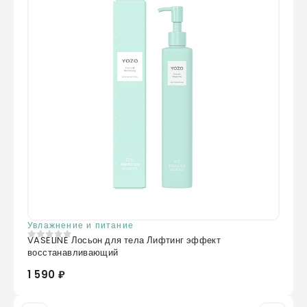
Увлажнение и питание
VASELINE Лосьон для тела Лифтинг эффект
0
из 5
восстанавливающий
1 590 ₽