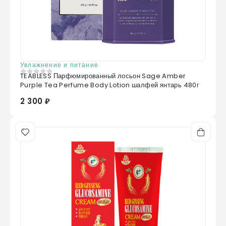
Увлажнение и питание
TEABLESS Парфюмированный лосьон Sage Amber
0
из 5
Purple Tea Perfume Body Lotion шалфей янтарь 480г
2 300 ₽