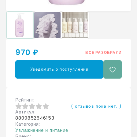
970 ₽
ВСЕ РАЗОБРАЛИ
Уведомить о поступлении
Рейтинг
( отзывов пока нет. )
Артикул
0
из 5
8809852546153
Категория
Увлажнение и питание
Бренд