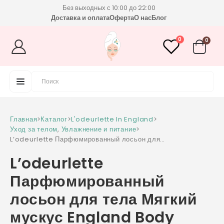
Без выходных с 10:00 до 22:00
Доставка и оплата
Оферта
О нас
Блог
0
0
Главная
>
Каталог
>
L'odeurlette In England
>
Уход за телом
,
Увлажнение и питание
>
L’odeurlette Парфюмированный лосьон для
тела Мягкий мускус England Body Lotion
L’odeurlette
Colorfit Grace Musk
Парфюмированный
лосьон для тела Мягкий
мускус England Body