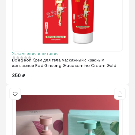
Увлажнение и питание
Daegeon Крем для тела массажный с красным
0
из 5
женьшенем Red Ginseng Glucosamine Cream Gold
350 ₽