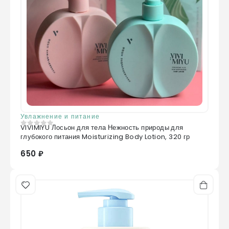
Увлажнение и питание
VIVIMIYU Лосьон для тела Нежность природы для
0
из 5
глубокого питания Moisturizing Body Lotion, 320 гр
650 ₽