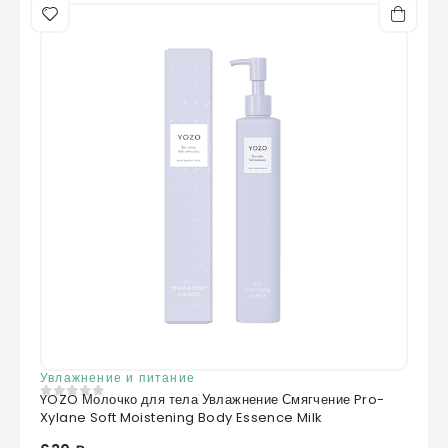
Увлажнение и питание
YOZO Молочко для тела Увлажнение Смягчение Pro-
0
из 5
Xylane Soft Moistening Body Essence Milk