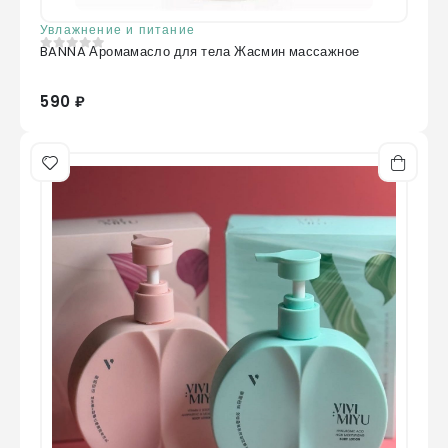
Увлажнение и питание
BANNA Аромамасло для тела Жасмин массажное
0
из 5
590 ₽