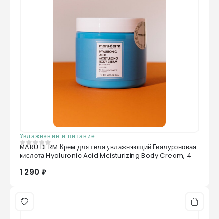
Увлажнение и питание
MARU.DERM Крем для тела увлажняющий Гиалуроновая
0
из 5
кислота Hyaluronic Acid Moisturizing Body Cream, 4
1 290 ₽