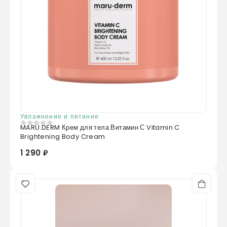
Ionone
Увлажнение и питание
MARU.DERM Крем для тела Витамин С Vitamin C
0
из 5
Brightening Body Cream
1 290 ₽