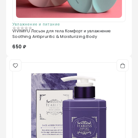
Увлажнение и питание
VIVIMIYU Лосьон для тела Комфорт и увлажнение
0
из 5
Soothing Antipruritic & Moisturizing Body
650 ₽