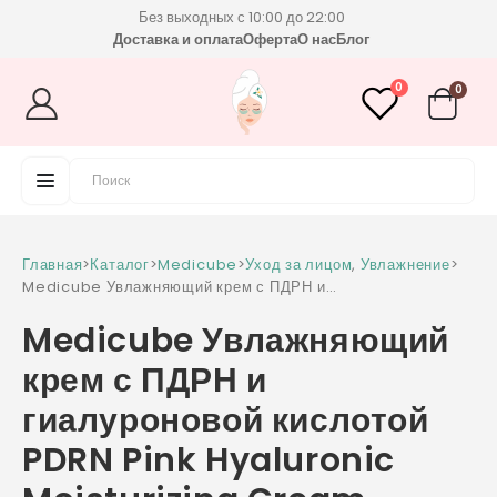
Без выходных с 10:00 до 22:00
Доставка и оплата
Оферта
О нас
Блог
0
0
Главная
>
Каталог
>
Medicube
>
Уход за лицом
,
Увлажнение
>
Medicube Увлажняющий крем с ПДРН и
гиалуроновой кислотой PDRN Pink Hyaluronic
Medicube Увлажняющий
Moisturizing Cream
крем с ПДРН и
гиалуроновой кислотой
PDRN Pink Hyaluronic