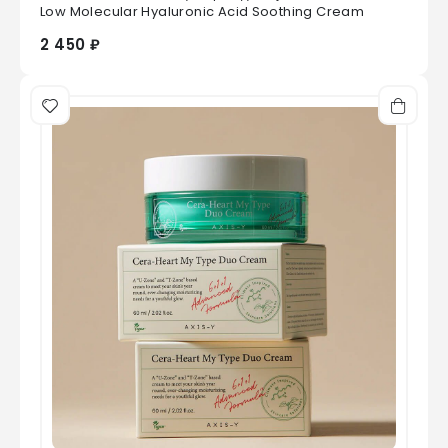
0
из 5
Low Molecular Hyaluronic Acid Soothing Cream
2 450 ₽