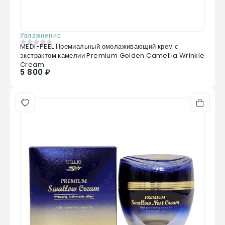
Увлажнение
MEDI-PEEL Премиальный омолаживающий крем с
0
из 5
экстрактом камелии Premium Golden Camellia Wrinkle
Cream
5 800 ₽