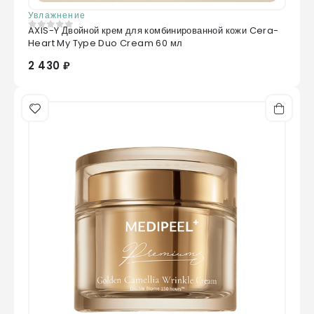
Увлажнение
AXIS-Y Двойной крем для комбинированной кожи Cera-
0
из 5
Heart My Type Duo Cream 60 мл
2 430 ₽