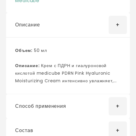
Medicube
Описание
Объем:
50 мл
Описание:
Крем с ПДРН и гиалуроновой
кислотой medicube PDRN Pink Hyaluronic
Moisturizing Cream интенсивно увлажняет,
восстанавливает гидролипидный баланс и
смягчает огрубевшую кожу. Подходит для
борьбы с первыми признаками старения:
Способ применения
запускает синтез коллагена, поддерживает
упругость и эластичность тканей, разглаживает
мимические морщины и устраняет тусклый
Состав
после очищения, тонизирования и
тон. Укрепляет защитный барьер и повышает