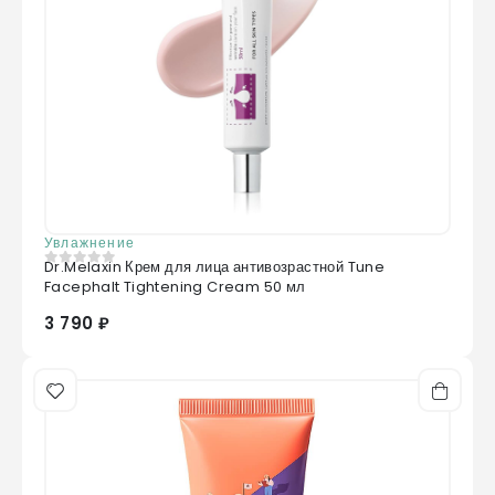
Увлажнение
Dr.Melaxin Крем для лица антивозрастной Tune
0
из 5
Facephalt Tightening Cream 50 мл
3 790 ₽