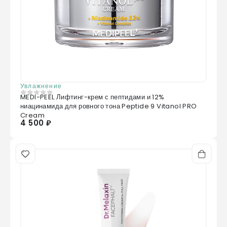
Увлажнение
MEDI-PEEL Лифтинг-крем с пептидами и 12%
0
из 5
ниацинамида для ровного тона Peptide 9 Vitanol PRO
Cream
4 500 ₽