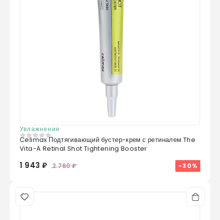
Увлажнение
Celimax Подтягивающий бустер-крем с ретиналем The
0
из 5
Vita-A Retinal Shot Tightening Booster
1 943 ₽
-30%
2 760 ₽