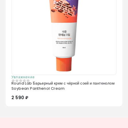
Увлажнение
Round Lab Барьерный крем с чёрной соей и пантенолом
0
из 5
Soybean Panthenol Cream
2 590 ₽