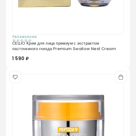
Увлажнение
CELLIO Крем для лица премиум с экстрактом
0
из 5
ласточкиного гнезда Premium Swallow Nest Cream
1 590 ₽