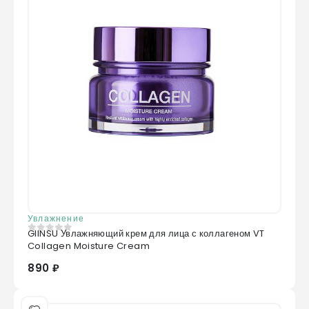
Увлажнение
GIINSU Увлажняющий крем для лица с коллагеном VT
0
из 5
Collagen Moisture Cream
890 ₽