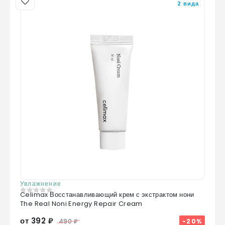
2 вида
Увлажнение
Celimax Восстанавливающий крем с экстрактом нони
0
из 5
The Real Noni Energy Repair Cream
от 392 ₽
-20%
490 ₽