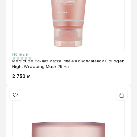
Ночные
Medicube Ночная маска-плёнка с коллагеном Collagen
0
из 5
Night Wrapping Mask 75 мл
2 750 ₽