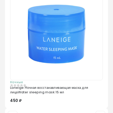
Ночные
Laneige Ночная восстанавливающая маска для
0
из 5
лицаWater sleeping mask 15 мл
450 ₽