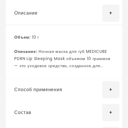
Описание
Объем:
10 г
Описание:
Ночная маска для губ MEDICUBE
PDRN Lip Sleeping Mask объемом 10 граммов
— это уходовое средство, созданное для
ночного восстановления ваших губ. Благодаря
своей уникальной формуле, она интенсивно
питает и увлажняет кожу, предотвращая
Способ применения
сухость и обветривание. Маска обладает
легкой текстурой, которая быстро
впитывается, не оставляя липкого ощущения.
Состав
Наносите небольшое количество маски на
В составе продукта активные компоненты,
губы перед сном, и проснитесь с заметно
которые способствуют регенерации кожи,