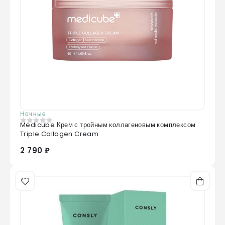
Ночные
Medicube Крем с тройным коллагеновым комплексом
0
из 5
Triple Collagen Cream
2 790 ₽