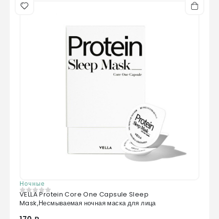
Ночные
VELLA Protein Core One Capsule Sleep
0
из 5
Mask,Несмываемая ночная маска для лица