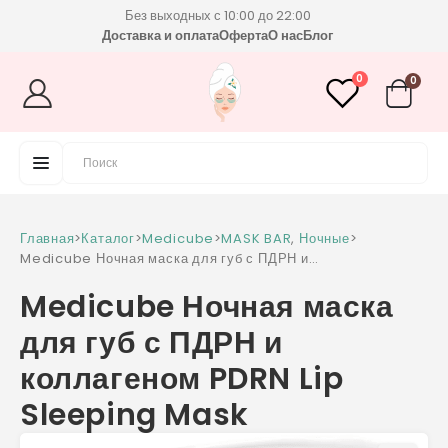
Без выходных с 10:00 до 22:00
Доставка и оплата
Оферта
О нас
Блог
0
0
Главная
>
Каталог
>
Medicube
>
MASK BAR
,
Ночные
>
Medicube Ночная маска для губ с ПДРН и
коллагеном PDRN Lip Sleeping Mask
Medicube Ночная маска
для губ с ПДРН и
коллагеном PDRN Lip
Sleeping Mask