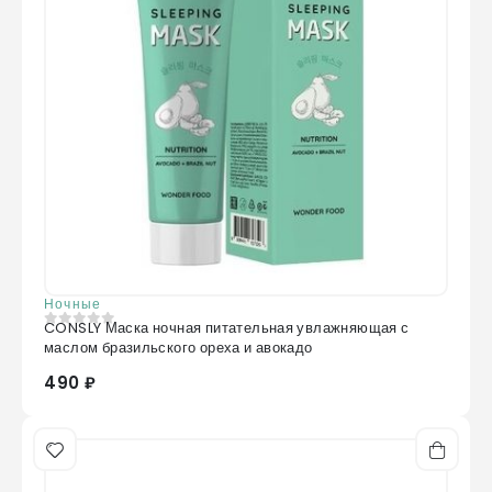
Ночные
CONSLY Маска ночная питательная увлажняющая с
0
из 5
маслом бразильского ореха и авокадо
490 ₽