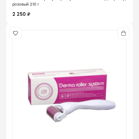
0
из 5
розовый 210 г
2 250 ₽