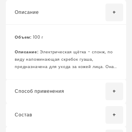
Описание
Объем:
100 г
Описание:
Электрическая щётка - спонж, по
виду напоминающая скребок гуаша,
предназначена для ухода за кожей лица. Она
призвана сделать ежедневную косметические
процедуры по умыванию, очищению и
обновлению кожи лица более эффективным, а
Способ применения
также поможет в борьбе с несовершенствами
кожи. Прибор представляет собой
высокотехнологичный косметический
Состав
Совмещать очистку можно с любимыми
инструмент, предназначенный для чистки
очищающими средствами. Перед
лица. Технология высокочастотной вибрации,
процедурами электромассажер, чтобы