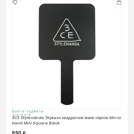
Бьюти-гаджеты
3CE Stylenanda Зеркало квадратное мини чёрное Mirror
0
из 5
Hand Mini Square Balck
890 ₽