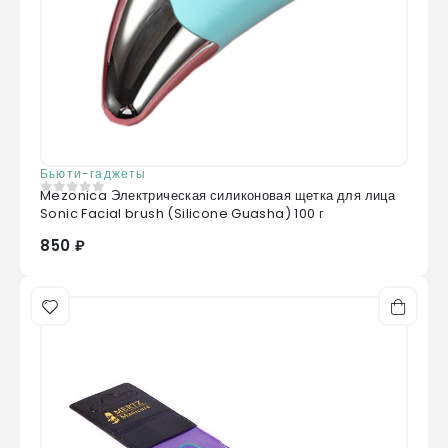
совмещая очистку кожи прибором с
любимыми уходовыми средствами возможно
добиться наилучших результатов от их
применения.
Бьюти-гаджеты
Mezonica Электрическая силиконовая щетка для лица
0
из 5
Sonic Facial brush (Silicone Guasha) 100 г
850 ₽