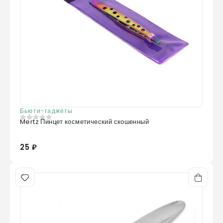
Бьюти-гаджеты
Mertz Пинцет косметический скошенный
0
из 5
25 ₽