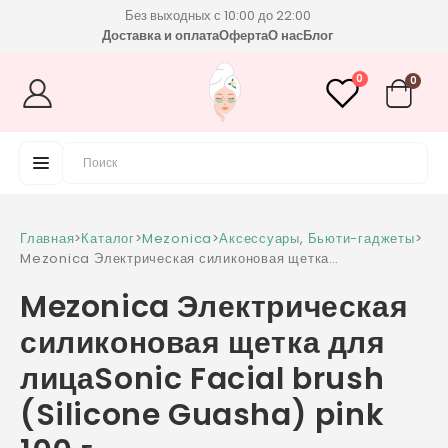
Без выходных с 10:00 до 22:00
Доставка и оплата
Оферта
О нас
Блог
0
0
Главная
>
Каталог
>
Mezonica
>
Аксессуары
,
Бьюти-гаджеты
>
Mezonica Электрическая силиконовая щетка
для лицаSonic Facial brush (Silicone
Mezonica Электрическая
Guasha) pink 100 г
силиконовая щетка для
лицаSonic Facial brush
(Silicone Guasha) pink