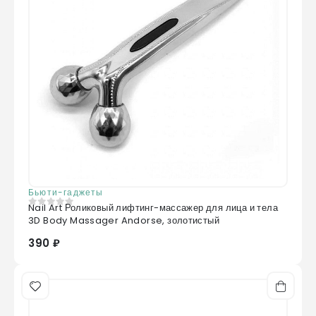
Бьюти-гаджеты
Nail Art Роликовый лифтинг-массажер для лица и тела
0
из 5
3D Body Massager Andorse, золотистый
390 ₽