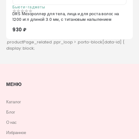
Бьюти-гаджеты
DRS Мезороллер для тела, лица и для роста волос на
0
из 5
1200 игл длиной 3.0 мм, c титановым напылением
930 ₽
МЕНЮ
Каталог
Блог
О нас
Избранное