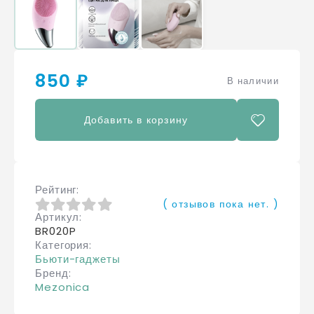
850 ₽
В наличии
Добавить в корзину
Рейтинг
( отзывов пока нет. )
Артикул
0
из 5
BR020P
Категория
Бьюти-гаджеты
Бренд
Mezonica