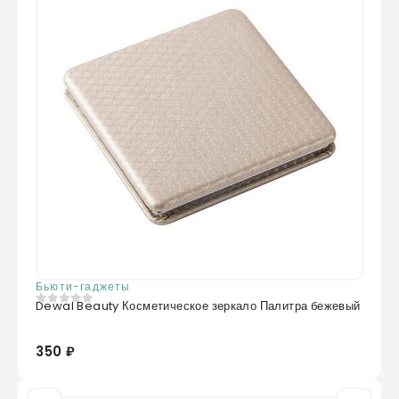
Бьюти-гаджеты
Dewal Beauty Косметическое зеркало Палитра бежевый
0
из 5
350 ₽