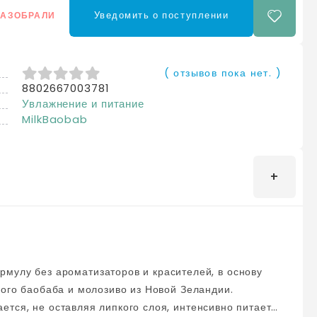
Уведомить о поступлении
РАЗОБРАЛИ
( отзывов пока нет. )
8802667003781
0
из 5
Увлажнение и питание
MilkBaobab
кого баобаба и молозиво из Новой Зеландии.
тся, не оставляя липкого слоя, интенсивно питает