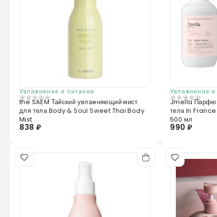
Увлажнение и питание
Увлажнение и
the SAEM Тайский увлажняющий мист
Jmella Парфю
0
из 5
0
из 5
для тела Body & Soul Sweet Thai Body
тела In France
Mist
500 мл
838 ₽
990 ₽