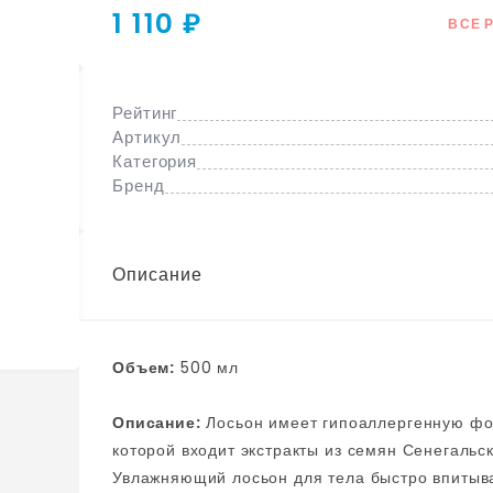
1 110 ₽
ВСЕ 
Рейтинг
Артикул
Категория
Бренд
Описание
Объем:
500 мл
Описание:
Лосьон имеет гипоаллергенную формулу без ароматизаторов и красителей, в основу
которой входит экстракты из семян Сенегальс
Увлажняющий лосьон для тела быстро впитывае