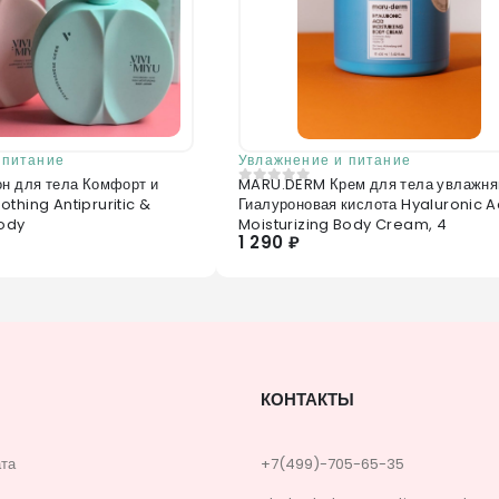
 питание
Увлажнение и питание
он для тела Комфорт и
MARU.DERM Крем для тела увлажн
0
из 5
thing Antipruritic &
Гиалуроновая кислота Hyaluronic A
Body
Moisturizing Body Cream, 4
1 290 ₽
КОНТАКТЫ
ата
+7(499)-705-65-35