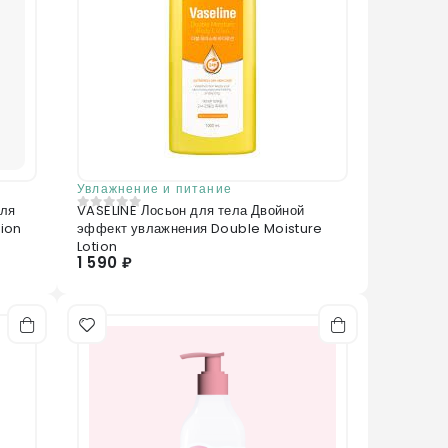
Увлажнение и питание
для
VASELINE Лосьон для тела Двойной
0
из 5
tion
эффект увлажнения Double Moisture
Lotion
1 590 ₽