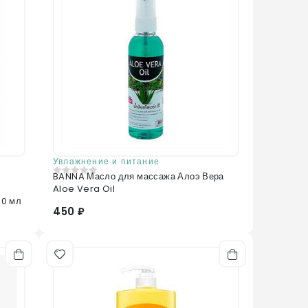
lyl ether, Polyglyceryl-10 Dilaurate, Carbomer,
ol, Caprylyl Glycol, Ethylhexylglycerin, Sodium
Увлажнение и питание
BANNA Масло для массажа Алоэ Вера
0
из 5
Aloe Vera Oil
40 мл
450 ₽