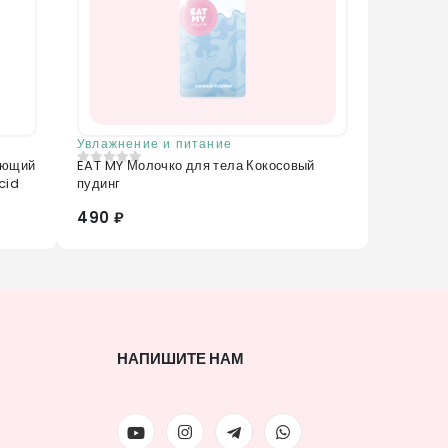
Увлажнение и питание
яющий
EAT MY Молочко для тела Кокосовый
0
из 5
cid
пудинг
490 ₽
НАПИШИТЕ НАМ