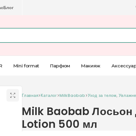
ас
Блог
R
Mini format
Парфюм
Макияж
Аксессуа
Главная
>
Каталог
>
MilkBaobab
>
Уход за телом
,
Увлажне
Milk Baobab Лосьон 
Lotion 500 мл