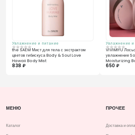
Увлажнение и питание
Увлажнение и
the SAEM Мист для тела с экстрактом
VIVIMIYU Лось
0
из 5
0
из 5
цветов гибискуса Body & Soul Love
увлажнение Soo
Hawaii Body Mist
Moisturizing 
838 ₽
650 ₽
МЕНЮ
ПРОЧЕЕ
Каталог
Доставка и опл