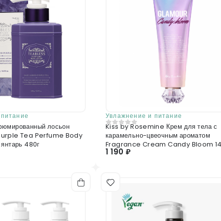
Sodium polyacryloyldimethyl taurate, Dicapry
Allantoin, Arginine, Tocopherol, 1,2-Hexanedi
Отправить отзыв
Phytate
 питание
Увлажнение и питание
фюмированный лосьон
Kiss by Rosemine Крем для тела с
0
из 5
urple Tea Perfume Body
карамельно-цвеочным ароматом
 янтарь 480г
Fragrance Cream Candy Bloom 1
1 190 ₽