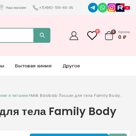
Наш магазин
+7(499)-705-65-35
0
0
Корзина
0
₽
ры
Бытовая химия
Другое
ние и питание
>
Milk Baobab Лосьон для тела Family Body
Lotion 500 мл
для тела Family Body