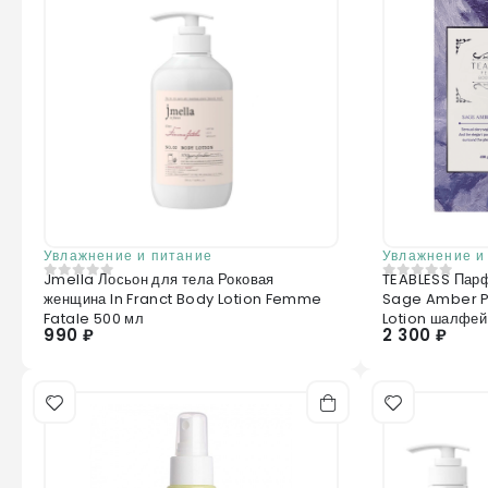
Увлажнение и питание
Увлажнение и
Jmella Лосьон для тела Роковая
TEABLESS Пар
0
из 5
0
из 5
женщина In Franct Body Lotion Femme
Sage Amber P
Fatale 500 мл
Lotion шалфей
990 ₽
2 300 ₽