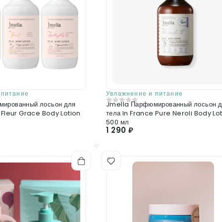
 питание
Увлажнение и питание
мированный лосьон для
Jmella Парфюмированный лосьон 
0
из 5
 Fleur Grace Body Lotion
тела In France Pure Neroli Body Lo
500 мл
1 290 ₽