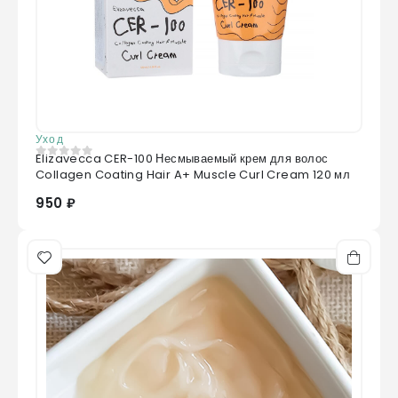
Уход
Elizavecca CER-100 Несмываемый крем для волос
0
из 5
Collagen Coating Hair A+ Muscle Curl Cream 120 мл
950 ₽