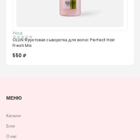
Уход
OLLIN Фруктовая сыворотка для волос Perfect Hair
0
из 5
Fresh Mix
550 ₽
МЕНЮ
Каталог
Блог
О нас