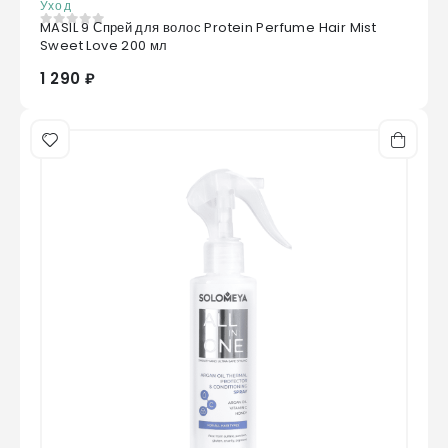
Уход
MASIL 9 Спрей для волос Protein Perfume Hair Mist
0
из 5
Sweet Love 200 мл
1 290 ₽