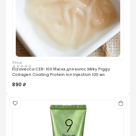
Уход
Elizavecca CER-100 Маска для волос Milky Piggy
0
из 5
Collagen Coating Protein Ion Injection 100 мл
890 ₽