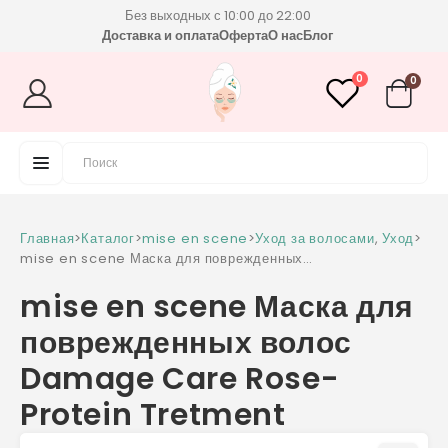
Без выходных с 10:00 до 22:00
Доставка и оплата
Оферта
О нас
Блог
0
0
Главная
>
Каталог
>
mise en scene
>
Уход за волосами
,
Уход
>
mise en scene Маска для поврежденных
волос Damage Care Rose-Protein Tretment
mise en scene Маска для
поврежденных волос
Damage Care Rose-
Protein Tretment