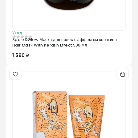
Уход
Spark&Glow Маска для волос с эффектом кератина
0
из 5
Hair Mask With Keratin Effect 500 мл
1 590 ₽