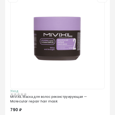
Уход
MIVIXIL Маска для волос реконструирующая —
0
из 5
Molecular repair hair mask
790 ₽