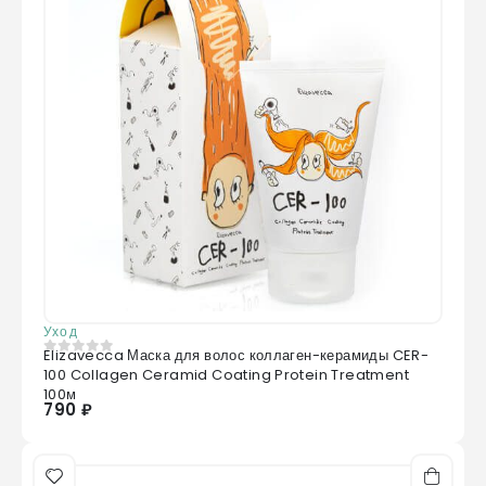
Уход
Elizavecca Маска для волос коллаген-керамиды CER-
0
из 5
100 Collagen Ceramid Coating Protein Treatment
100м
790 ₽