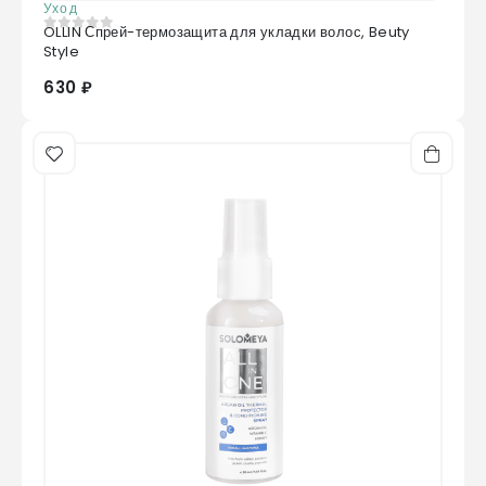
Уход
Methionine, Cystine, Tryptophan
OLLIN Спрей-термозащита для укладки волос, Beuty
0
из 5
Style
630 ₽