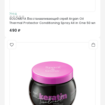
Уход
SOLOMEYA Восстанавливающий спрей Argan Oil
0
из 5
Thermal Protector Conditioning Spray All in One 50 мл
490 ₽