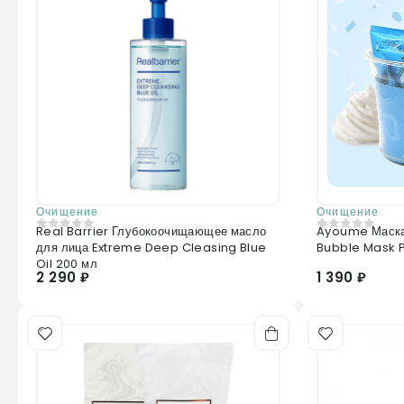
Очищение
Очищение
Real Barrier Глубокоочищающее масло
Ayoume Маска для л
0
из 5
0
из 5
для лица Extreme Deep Cleasing Blue
Bubble Mask 
Oil 200 мл
2 290 ₽
1 390 ₽