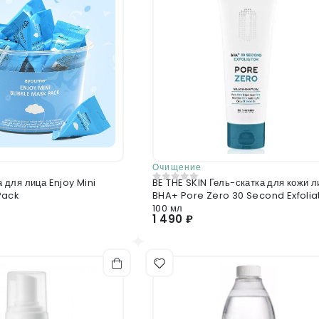
Отправить отзыв
Очищение
ица Enjoy Mini
BE THE SKIN Гель-скатка для кожи лица
0
из 5
Pack
BHA+ Pore Zero 30 Second Exfolia
100 мл
1 490 ₽