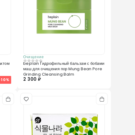
Очищение
актом
beplain Гидрофильный бальзам с бобами
0
из 5
маш для очищения пор Mung Bean Pore
Grinding Cleansing Balm
2 300 ₽
-10%