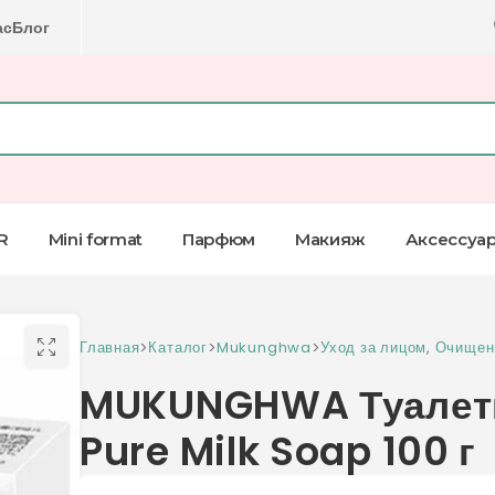
ас
Блог
R
Mini format
Парфюм
Макияж
Аксессуа
Главная
>
Каталог
>
Mukunghwa
>
Уход за лицом
,
Очищен
MUKUNGHWA Туалет
Pure Milk Soap 100 г