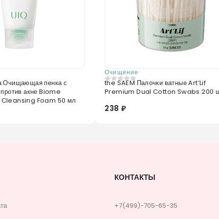
Очищение
а Очищающая пенка с
the SAEM Палочки ватные Art’Lif
0
из 5
 против акне Biome
Premium Dual Cotton Swabs 200 
Cleansing Foam 50 мл
238 ₽
КОНТАКТЫ
ата
+7(499)-705-65-35