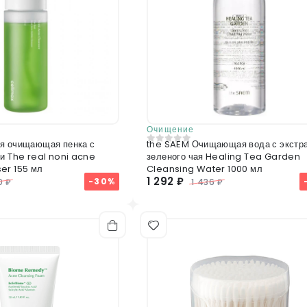
Очищение
я очищающая пенка с
the SAEM Очищающая вода с экстр
0
из 5
ни The real noni acne
зеленого чая Healing Tea Garden
er 155 мл
Cleansing Water 1000 мл
1 292 ₽
-30%
0 ₽
1 436 ₽