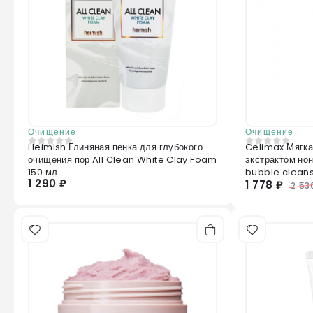
Очищение
Очищение
Heimish Глиняная пенка для глубокого
Celimax Мягка
0
из 5
0
из 5
очищения пор All Clean White Clay Foam
экстрактом но
150 мл
bubble cleans
1 290 ₽
1 778 ₽
2 53