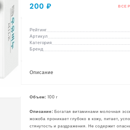
200 ₽
ВСЕ 
Рейтинг
Артикул
Категория
Бренд
Описание
Объем:
100 г
Описание:
Богатая витаминами молочная эссенция сделает вашу кожу мягкой и эластичной, мало
жожоба проникает глубоко в кожу, питает, усп
стянутость и раздражения. Не содержит опас