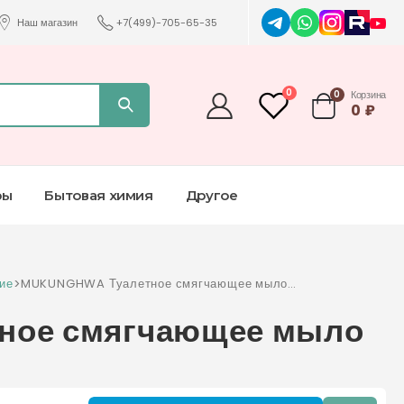
Наш магазин
+7(499)-705-65-35
0
0
Корзина
0
₽
ры
Бытовая химия
Другое
ие
>
MUKUNGHWA Туалетное смягчающее мыло
Pure Milk Soap 100 г
ное смягчающее мыло