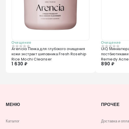
Очищение
Очищение
Arencia Пенка для глубокого очищения
UIQ Миниатюр
0
из 5
0
из 5
кожи экстракт шиповника Fresh Rosehip
постбиотиками
Rice Mochi Cleanser
Remedy Acne 
1 630 ₽
890 ₽
МЕНЮ
ПРОЧЕЕ
Каталог
Доставка и опл