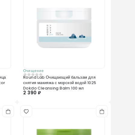
Очищение
Round Lab Очищающий бальзам для
0
из 5
tor
снятия макияжа с морской водой 1025
Dokdo Cleansing Balm 100 мл
2 390 ₽