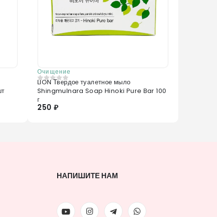
Очищение
LION Твердое туалетное мыло
0
из 5
шт
Shingmulnara Soap Hinoki Pure Bar 100
г
250 ₽
НАПИШИТЕ НАМ