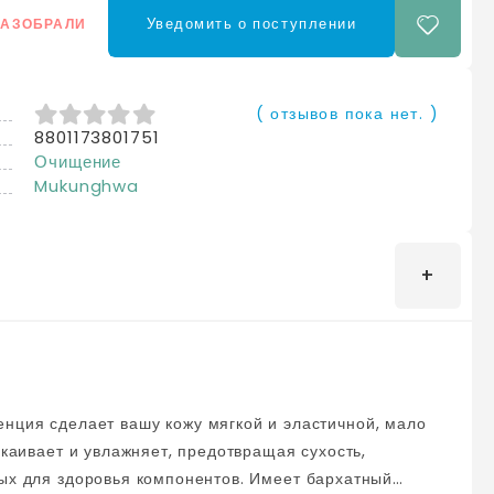
Уведомить о поступлении
РАЗОБРАЛИ
( отзывов пока нет. )
8801173801751
0
из 5
Очищение
Mukunghwa
окаивает и увлажняет, предотвращая сухость,
ных для здоровья компонентов. Имеет бархатный