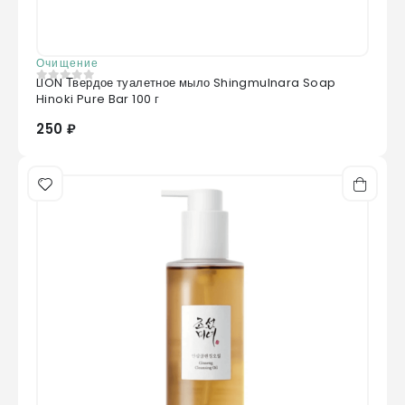
Очищение
LION Твердое туалетное мыло Shingmulnara Soap
0
из 5
Hinoki Pure Bar 100 г
250 ₽