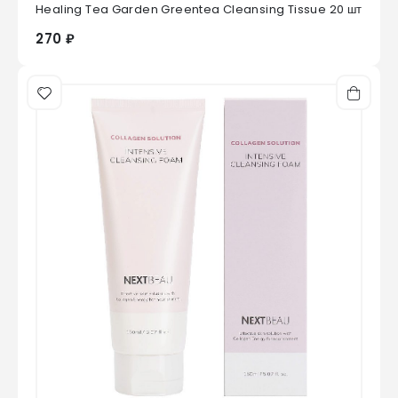
0
из 5
Healing Tea Garden Greentea Cleansing Tissue 20 шт
270 ₽