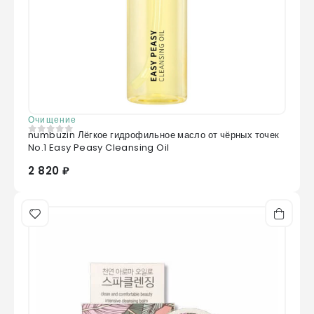
Очищение
numbuzin Лёгкое гидрофильное масло от чёрных точек
0
из 5
No.1 Easy Peasy Cleansing Oil
2 820 ₽