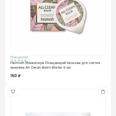
Очищение
Heimish Миниатюра Очищающий бальзам для снятия
0
из 5
макияжа All Clean Balm Blister 5 мл
150 ₽