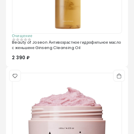
Очищение
Beauty of Joseon Антивозрастное гидрофильное масло
0
из 5
с женьшене Ginseng Cleansing Oil
2 390 ₽