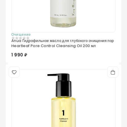
Очищение
Anua Гидрофильное масло для глубокого очищения пор
0
из 5
Heartleaf Pore Control Cleansing Oil 200 мл
1 990 ₽