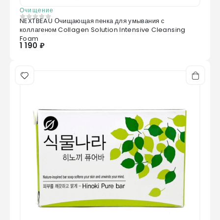
Очищение
NEXTBEAU Очищающая пенка для умывания с
0
из 5
коллагеном Collagen Solution Intensive Cleansing
Foam
1 190 ₽