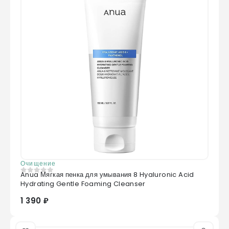
Очищение
Anua Мягкая пенка для умывания 8 Hyaluronic Acid
0
из 5
Hydrating Gentle Foaming Cleanser
1 390 ₽