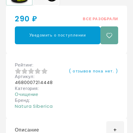
290 ₽
ВСЕ РАЗОБРАЛИ
Уведомить о поступлении
Рейтинг
( отзывов пока нет. )
Артикул
0
из 5
4680007214448
Категория
Очищение
Бренд
Natura Siberica
Описание