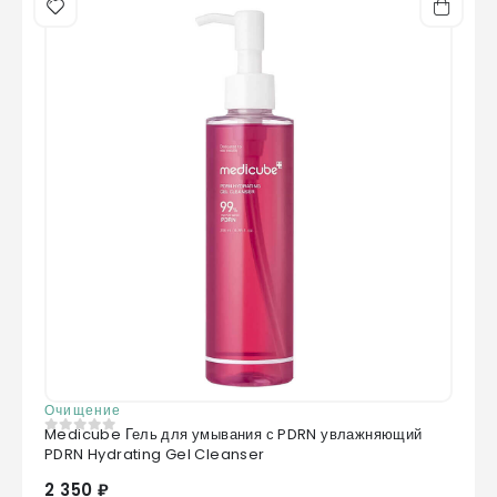
Очищение
Medicube Гель для умывания с PDRN увлажняющий
0
из 5
PDRN Hydrating Gel Cleanser
2 350 ₽