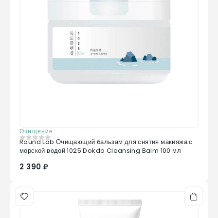
Очищение
Round Lab Очищающий бальзам для снятия макияжа с
0
из 5
морской водой 1025 Dokdo Cleansing Balm 100 мл
2 390 ₽