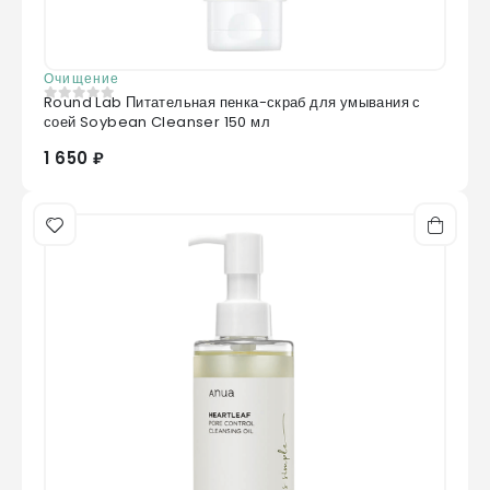
Очищение
Round Lab Питательная пенка-скраб для умывания с
0
из 5
соей Soybean Cleanser 150 мл
1 650 ₽