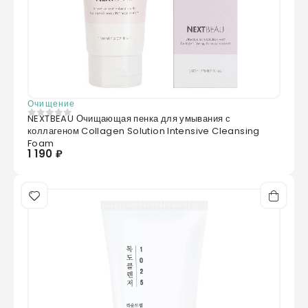
Очищение
NEXTBEAU Очищающая пенка для умывания с
0
из 5
коллагеном Collagen Solution Intensive Cleansing
Foam
1 190 ₽