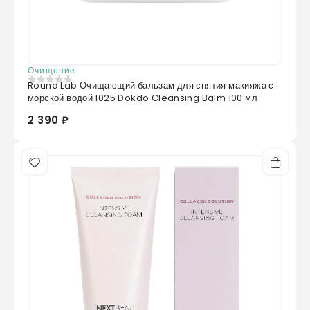
Очищение
Round Lab Очищающий бальзам для снятия макияжа с
0
из 5
морской водой 1025 Dokdo Cleansing Balm 100 мл
2 390 ₽