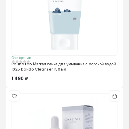
Очищение
Round Lab Мягкая пенка для умывания с морской водой
0
из 5
1025 Dokdo Cleanser 150 мл
1 490 ₽