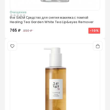
Очищение
the SAEM Средство для снятия макияжа с помпой
0
из 5
Healing Tea Garden White Tea Lip&eyes Remover
765 ₽
-10%
850 ₽