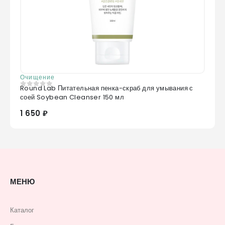
Очищение
Round Lab Питательная пенка-скраб для умывания с
0
из 5
соей Soybean Cleanser 150 мл
1 650 ₽
МЕНЮ
Каталог