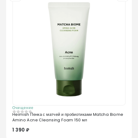
Очищение
Heimish Пенка с матчей и пробиотиками Matcha Biome
0
из 5
Amino Acne Cleansing Foam 150 мл
1 390 ₽