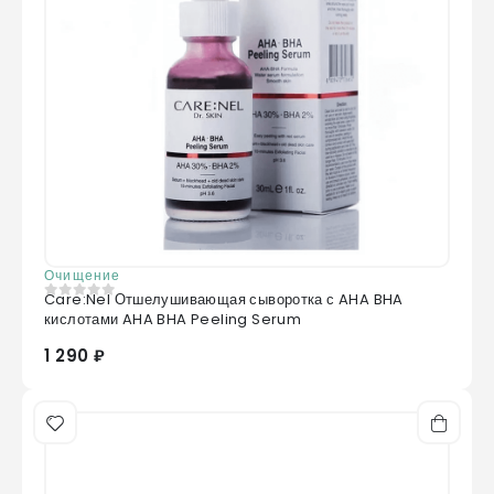
Очищение
Care:Nel Отшелушивающая сыворотка с AHA BHA
0
из 5
кислотами AHA BHA Peeling Serum
1 290 ₽