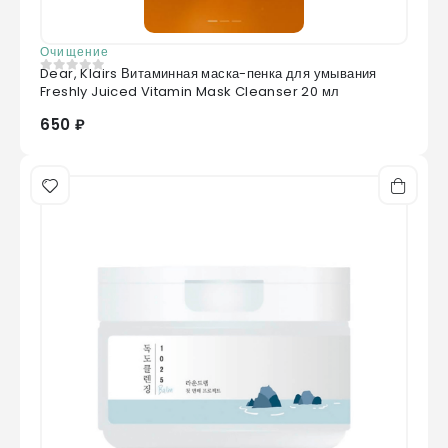
Очищение
Dear, Klairs Витаминная маска-пенка для умывания
0
из 5
Freshly Juiced Vitamin Mask Cleanser 20 мл
650 ₽