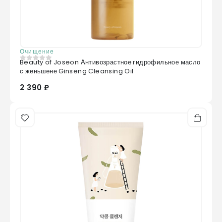
Очищение
Beauty of Joseon Антивозрастное гидрофильное масло
0
из 5
с женьшене Ginseng Cleansing Oil
2 390 ₽