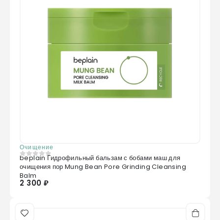
Очищение
beplain Гидрофильный бальзам с бобами маш для
0
из 5
очищения пор Mung Bean Pore Grinding Cleansing
Balm
2 300 ₽