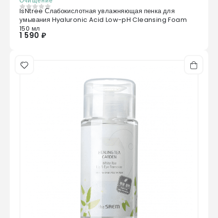
Очищение
IsNtree Слабокислотная увлажняющая пенка для
0
из 5
умывания Hyaluronic Acid Low-pH Cleansing Foam
150 мл
1 590 ₽