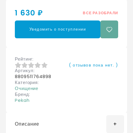
1 630 ₽
ВСЕ РАЗОБРАЛИ
Уведомить о поступлении
Рейтинг
( отзывов пока нет. )
Артикул
0
из 5
8809511764898
Категория
Очищение
Бренд
Pekah
Описание