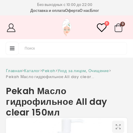
Без выходных с 10:00 до 22:00
Доставка и оплата
Оферта
О нас
Блог
0
0
Главная
>
Каталог
>
Pekah
>
Уход за лицом
,
Очищение
>
Pekah Масло гидрофильное All day clear
150мл
Pekah Масло
гидрофильное All day
clear 150мл