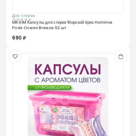
Для стирки
MR.KIM Капсулы для стирки Морской бриз Hommie
0
из 5
Pods Ocean Breeze 52 шт
690 ₽