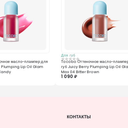
Для губ
очное масло-плампер для
Tocobo Оттеночное масло-плампе
0
из 5
y Plumping Lip Oil Glam
губ Juicy Berry Plumping Lip Oil G
 Candy
Max 04 Bitter Brown
1 090 ₽
КОНТАКТЫ