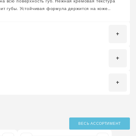
на всю поверхность губ. Нежная кремовая текстура
шит губы. Устойчивая формула держится на коже
еску растекаться.
рь. Или накрасьте карандашом всю поверхность губ.
Оценка
*
Написать отзыв
ВЕСЬ АССОРТИМЕНТ