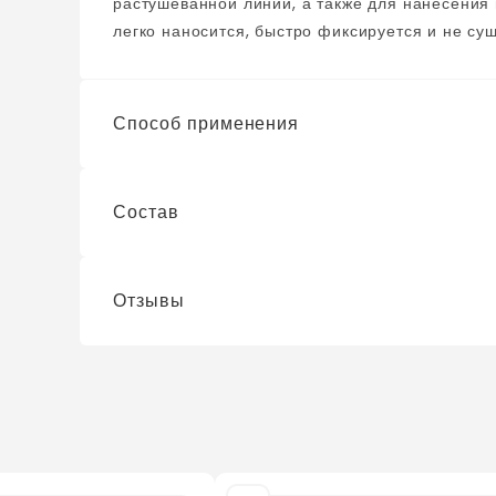
растушеванной линии, а также для нанесения 
легко наносится, быстро фиксируется и не су
продолжительное время и не дает помаде и бл
Способ применения
Состав
Очертите контур губ и растушуйте линию внут
Отзывы
См. на упаковке
Телефон
*
?
/ оценок ещё нет
Отзыв
*