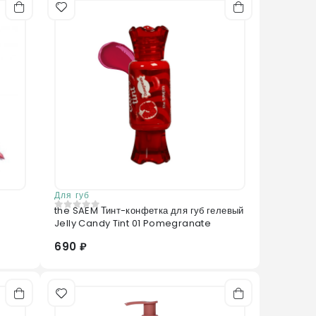
Для губ
the SAEM Тинт-конфетка для губ гелевый
0
из 5
Jelly Candy Tint 01 Pomegranate
690 ₽