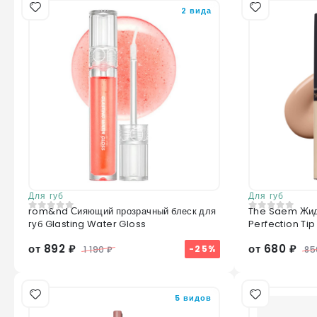
2 вида
Для губ
Для губ
rom&nd Сияющий прозрачный блеск для
The Saem Жид
0
из 5
0
из 5
губ Glasting Water Gloss
Perfection Ti
от 892 ₽
от 680 ₽
-25%
1 190 ₽
85
5 видов