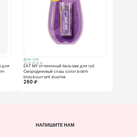
Для губ
р для
EAT MY оттеночный бальзам для губ
0
из 5
lam
Смородиновый слаш color balm
blackcurrant slushie
260 ₽
НАПИШИТЕ НАМ