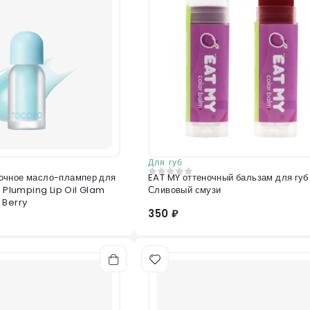
Для губ
очное масло-плампер для
EAT MY оттеночный бальзам для губ
0
из 5
y Plumping Lip Oil Glam
Сливовый смузи
 Berry
350 ₽