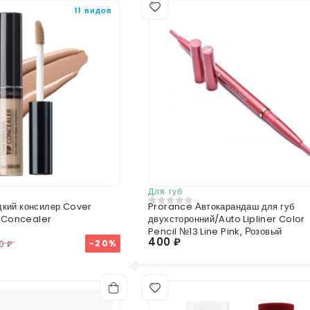
11 видов
Отправить отзыв
Для губ
кий консилер Cover
Prorance Автокарандаш для губ
0
из 5
p Concealer
двухсторонний/Auto Lipliner Color
Pencil №13 Line Pink, Розовый
400 ₽
-20%
0 ₽