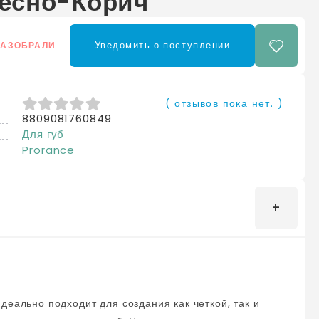
есно-Корич
Уведомить о поступлении
РАЗОБРАЛИ
( отзывов пока нет. )
8809081760849
0
из 5
Для губ
Prorance