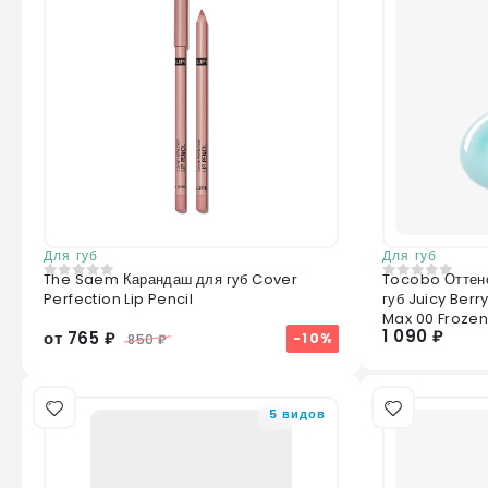
Для губ
Для губ
The Saem Карандаш для губ Cover
Tocobo Оттен
0
из 5
0
из 5
Perfection Lip Pencil
губ Juicy Berr
Max 00 Frozen
1 090 ₽
от 765 ₽
-10%
850 ₽
5 видов