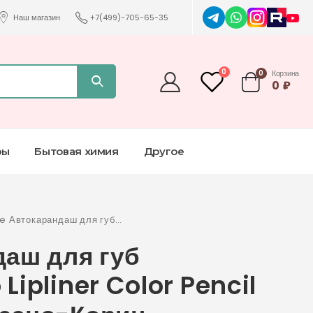
Наш магазин
+7(499)-705-65-35
0
0
Корзина
0
₽
ры
Бытовая химия
Другое
e Автокарандаш для губ
онний/Auto Lipliner Color Pencil №21
даш для губ
own Телесно-Корич
ipliner Color Pencil