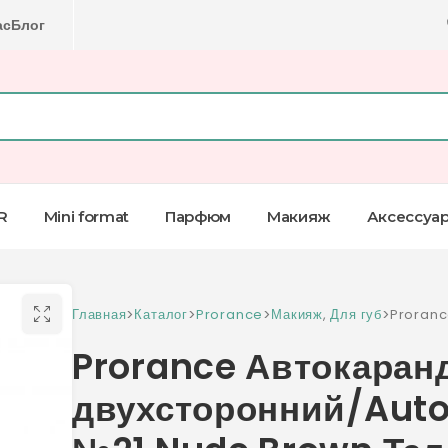
ас
Блог
R
Mini format
Парфюм
Макияж
Аксессуа
Главная
>
Каталог
>
Prorance
>
Макияж
,
Для губ
>
Proranc
двухстор
Prorance Автокаран
Nude Br
двухсторонний/Auto L