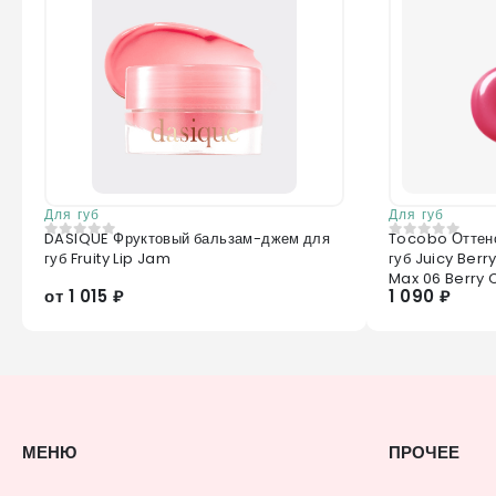
Для губ
Для губ
DASIQUE Фруктовый бальзам-джем для
Tocobo Оттен
0
из 5
0
из 5
губ Fruity Lip Jam
губ Juicy Berr
Max 06 Berry
от 1 015 ₽
1 090 ₽
МЕНЮ
ПРОЧЕЕ