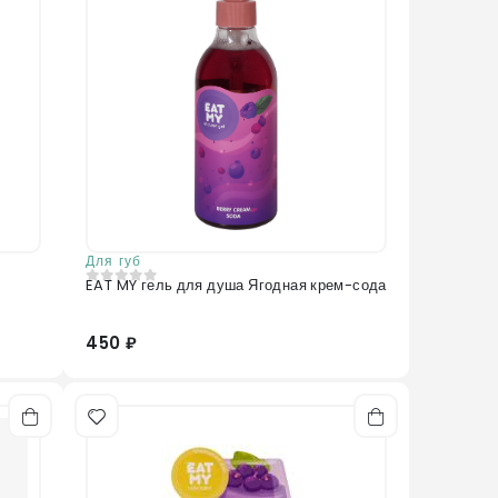
Для губ
EAT MY гель для душа Ягодная крем-сода
0
из 5
450 ₽