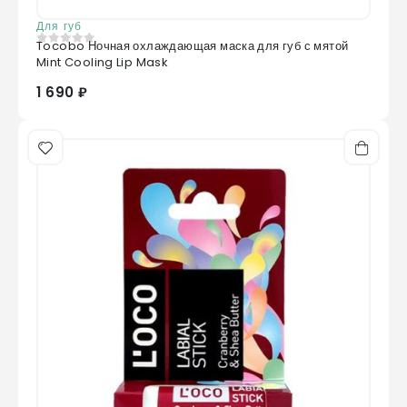
Для губ
Tocobo Ночная охлаждающая маска для губ с мятой
0
из 5
Mint Cooling Lip Mask
1 690 ₽