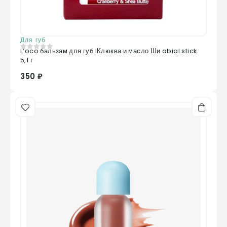
Для губ
L’oco бальзам для губ lКлюква и масло Ши abial stick
0
из 5
5,1 г
350 ₽