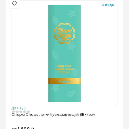
3 вида
Для губ
Chupa Chups легкий увлажняющий BB-крем
0
из 5