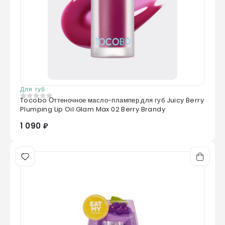
Для губ
Tocobo Оттеночное масло-плампер для губ Juicy Berry
0
из 5
Plumping Lip Oil Glam Max 02 Berry Brandy
1 090 ₽