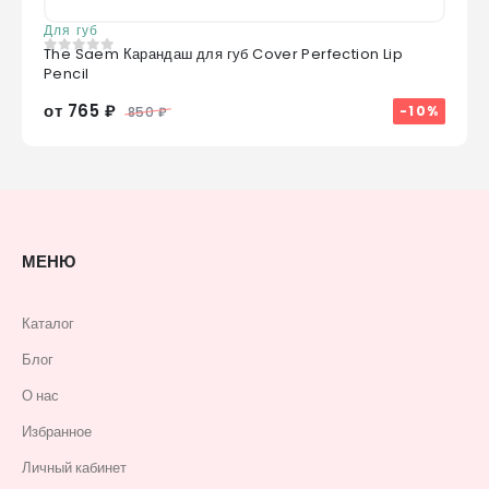
Для губ
The Saem Карандаш для губ Cover Perfection Lip
0
из 5
Pencil
от 765 ₽
-10%
850 ₽
МЕНЮ
Каталог
Блог
О нас
Избранное
Личный кабинет