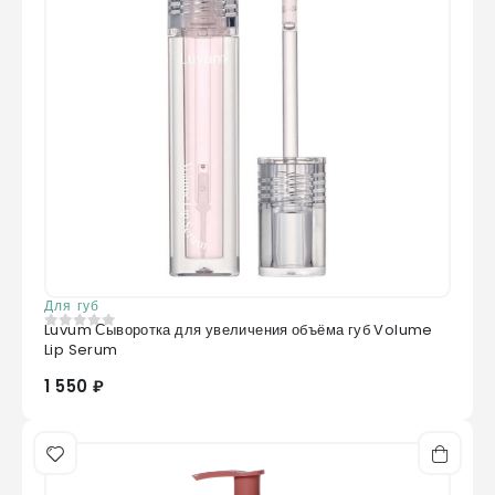
Для губ
Luvum Сыворотка для увеличения объёма губ Volume
0
из 5
Lip Serum
1 550 ₽