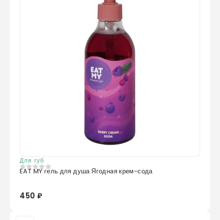
Для губ
EAT MY гель для душа Ягодная крем-сода
0
из 5
450 ₽