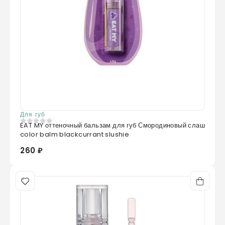
Для губ
EAT MY оттеночный бальзам для губ Смородиновый слаш
0
из 5
color balm blackcurrant slushie
260 ₽