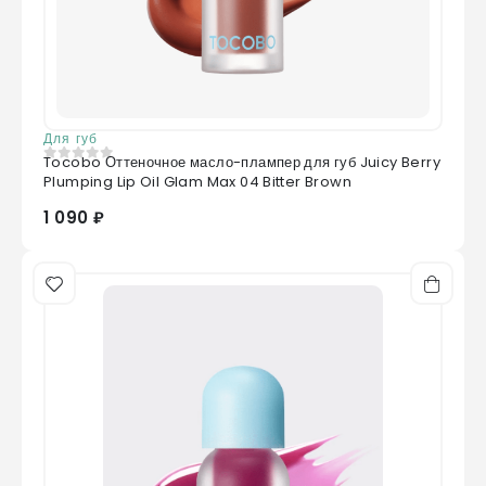
Для губ
Tocobo Оттеночное масло-плампер для губ Juicy Berry
0
из 5
Plumping Lip Oil Glam Max 04 Bitter Brown
1 090 ₽