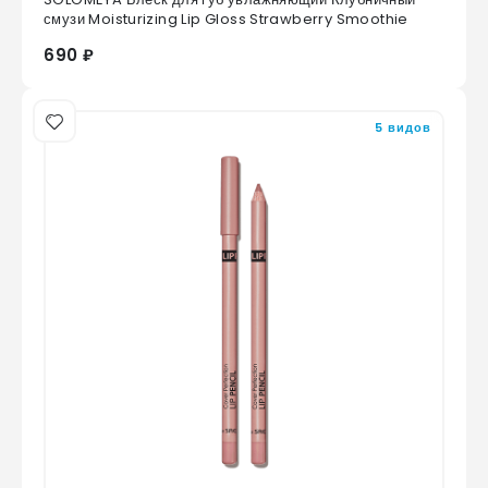
0
из 5
смузи Moisturizing Lip Gloss Strawberry Smoothie
690 ₽
5 видов