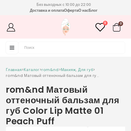
Без выходных с 10:00 до 22:00
Доставка и оплата
Оферта
О нас
Блог
0
0
Главная
>
Каталог
>
rom&nd
>
Макияж
,
Для губ
>
rom&nd Матовый оттеночный бальзам для губ
Color Lip Matte 01 Peach Puff
rom&nd Матовый
оттеночный бальзам для
губ Color Lip Matte 01
Peach Puff