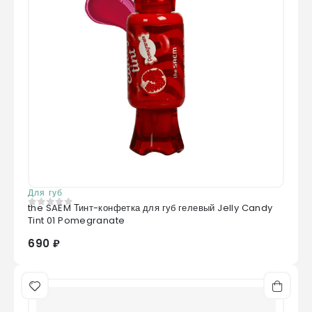
Для губ
the SAEM Тинт-конфетка для губ гелевый Jelly Candy
0
из 5
Tint 01 Pomegranate
690 ₽