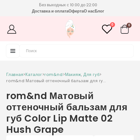
Без выходных с 10:00 до 22:00
Доставка и оплата
Оферта
О нас
Блог
0
0
Главная
>
Каталог
>
rom&nd
>
Макияж
,
Для губ
>
rom&nd Матовый оттеночный бальзам для губ
Color Lip Matte 02 Hush Grape
rom&nd Матовый
оттеночный бальзам для
губ Color Lip Matte 02
Hush Grape