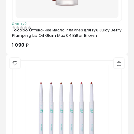
Для губ
Tocobo Оттеночное масло-плампер для губ Juicy Berry
0
из 5
Plumping Lip Oil Glam Max 04 Bitter Brown
1 090 ₽