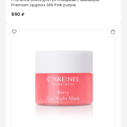
0
из 5
Premium Lipgloss 005 Pink purple
990 ₽