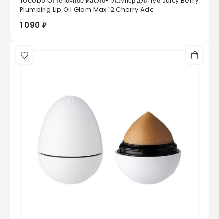
Tocobo Оттеночное масло-плампер для губ Juicy Berry
0
из 5
Plumping Lip Oil Glam Max 12 Cherry Ade
1 090 ₽