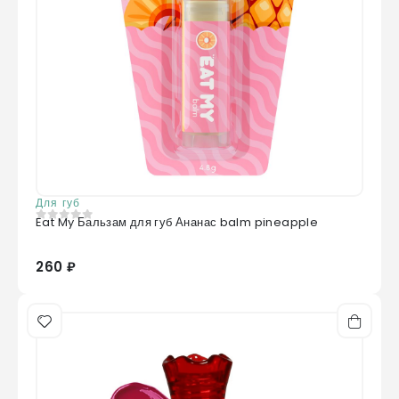
Для губ
Eat My Бальзам для губ Ананас balm pineapple
0
из 5
260 ₽