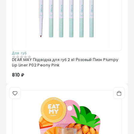
Для губ
DEAR.MAY Подводка для губ 2 в1 Розовый Пион Plumpy
0
из 5
Lip Liner P02 Peony Pink
810 ₽