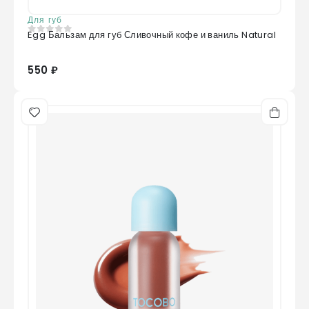
Для губ
Egg Бальзам для губ Сливочный кофе и ваниль Natural
0
из 5
550 ₽