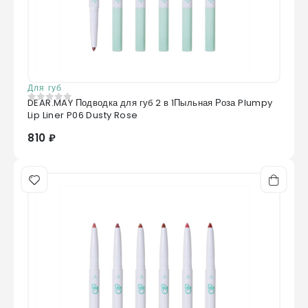
Для губ
DEAR.MAY Подводка для губ 2 в 1Пыльная Роза Plumpy
0
из 5
Lip Liner P06 Dusty Rose
810 ₽