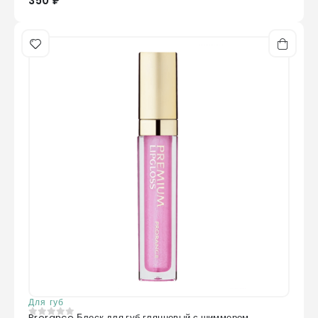
350 ₽
Для губ
Prorance Блеск для губ глянцевый с шиммером