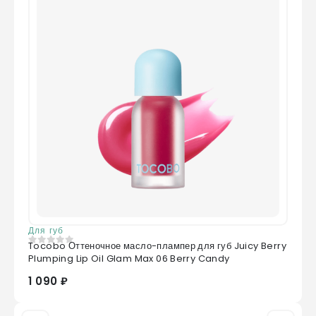
Для губ
Tocobo Оттеночное масло-плампер для губ Juicy Berry
0
из 5
Plumping Lip Oil Glam Max 06 Berry Candy
1 090 ₽