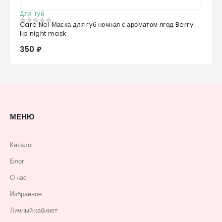
Для губ
Care:Nel Маска для губ ночная с ароматом ягод Berry
0
из 5
lip night mask
350 ₽
МЕНЮ
Каталог
Блог
О нас
Избранное
Личный кабинет