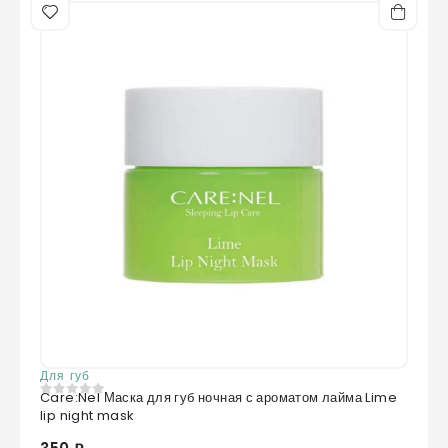
Для губ
Care:Nel Маска для губ ночная с ароматом лайма Lime
0
из 5
lip night mask