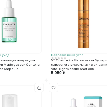
 уход
Направленный уход
каивающая ампула для
VT Cosmetics Интенсивная бустер-
0
из 5
ожи Madagascar Centella
сыворотка с микроиглами и витамин
ief Ampoule
Vita-Light Reedle Shot 300
5 050 ₽