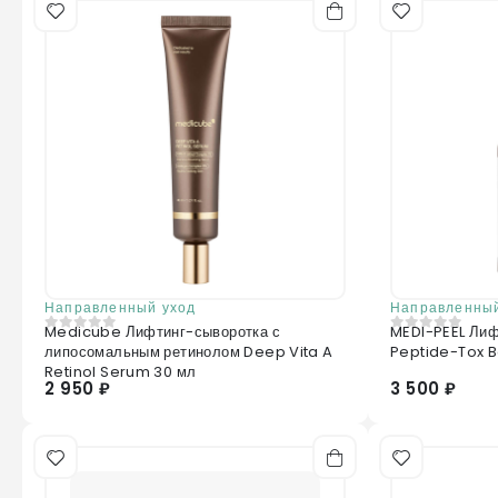
Направленный уход
Направленный
Medicube Лифтинг-сыворотка с
MEDI-PEEL Лиф
0
из 5
0
из 5
липосомальным ретинолом Deep Vita A
Peptide-Tox 
Retinol Serum 30 мл
2 950 ₽
3 500 ₽