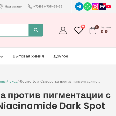
Наш магазин
+7(499)-705-65-35
0
0
Корзина
0
₽
ры
Бытовая химия
Другое
нный уход
>
Round Lab Сыворотка против пигментации с
ниацинамидом Vita Niacinamide Dark Spot
а против пигментации с
Serum
Niacinamide Dark Spot