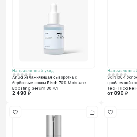
Направленный уход
Направленный
Anua Увлажняющая cыворотка с
SKIN1004 Успо
0
из 5
0
из 5
берёзовым соком Birch 70% Moisture
проблемной к
Boosting Serum 30 мл
Tea-Trica Rel
2 490 ₽
от 890 ₽