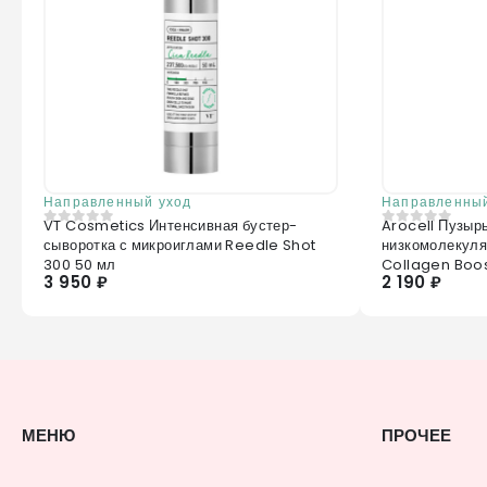
Направленный уход
Направленный
VT Cosmetics Интенсивная бустер-
Arocell Пузыр
0
из 5
0
из 5
сыворотка с микроиглами Reedle Shot
низкомолекуля
300 50 мл
Collagen Boo
3 950 ₽
2 190 ₽
МЕНЮ
ПРОЧЕЕ