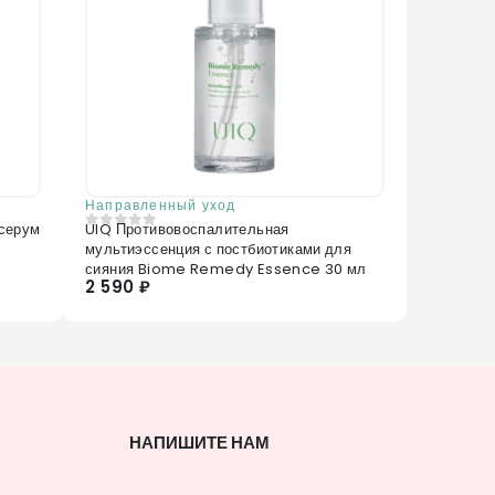
Направленный уход
серум
UIQ Противовоспалительная
0
из 5
мультиэссенция с постбиотиками для
сияния Biome Remedy Essence 30 мл
2 590 ₽
НАПИШИТЕ НАМ