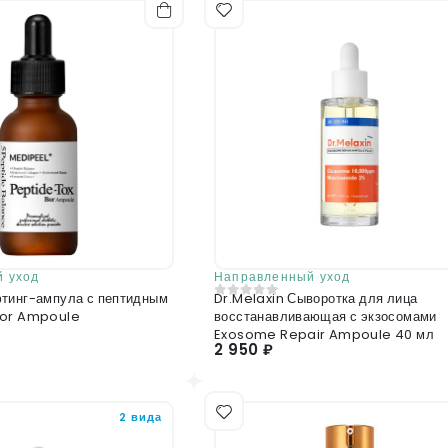
(107ppm),Hydroxydecyl Ubiquinone, Ceramide
помощники в борьбе с акне. Они улучшают об
Acrylate Crosspolymer,Disodium EDTA, Sod
постакне и возрастной пигментации.
Tetragonoloba (Guar) Gum, Agar, Trometh
Xanthophylls
Отправить отзыв
 уход
Направленный уход
тинг-ампула с пептидным
Dr.Melaxin Сыворотка для лица
0
из 5
Bor Ampoule
восстанавливающая с экзосомами
Exosome Repair Ampoule 40 мл
2 950 ₽
2 вида