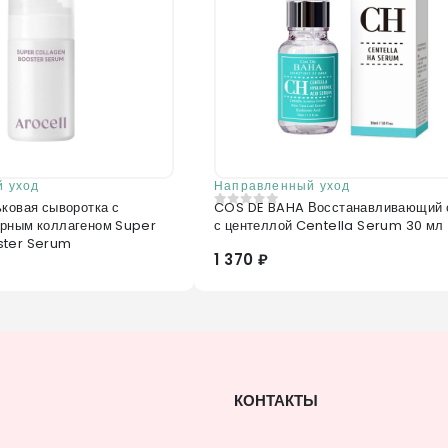
 уход
Направленный уход
ьковая сыворотка с
COS DE BAHA Восстанавливающий 
0
из 5
рным коллагеном Super
с центеллой Centella Serum 30 мл
ster Serum
1 370 ₽
КОНТАКТЫ