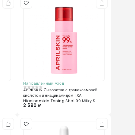
 NP, Bisabolol,Carbomer,Acrylates/C10-30 Alkyl
щий цвет кожи и уменьшают видимость пятен
ium Polyacrylate, PVM/MA Copolymer, Cyamopsis
amine, Xanthan Gum, Tocopherol (2ppm),
Направленный уход
APRILSKIN Сыворотка с транексамовой
0
из 5
кислотой и ниацинамидом TXA
Niacinamide Toning Shot 99 Milky S
2 590 ₽