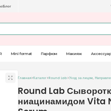
ас
Блог
R
Mini format
Парфюм
Макияж
Аксессуа
Главная
>
Каталог
>
Round Lab
>
Уход за лицом
,
Направле
Round Lab Сыворотк
ниацинамидом Vita 