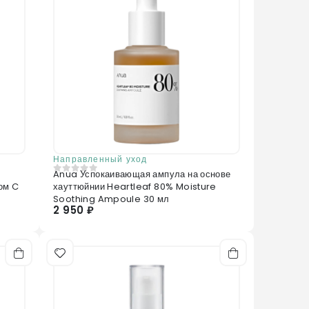
Направленный уход
Anua Успокаивающая ампула на основе
0
из 5
ом C
хауттюйнии Heartleaf 80% Moisture
Soothing Ampoule 30 мл
2 950 ₽