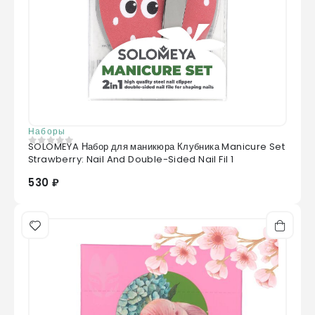
Наборы
SOLOMEYA Набор для маникюра Клубника Manicure Set
0
из 5
Strawberry: Nail And Double-Sided Nail Fil 1
530 ₽