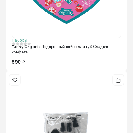
Наборы
Funny Organix Подарочный набор для губ Сладкая
0
из 5
конфета
590 ₽