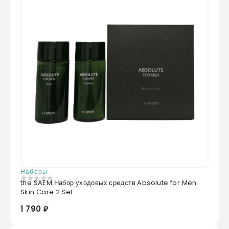
Наборы
the SAEM Набор уходовых средств Absolute for Men
0
из 5
Skin Care 2 Set
1 790 ₽