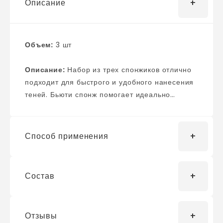
Описание
Объем:
3 шт
Описание:
Набор из трех спонжиков отлично
подходит для быстрого и удобного нанесения
теней. Бьюти спонж помогает идеально
нанести влажные и сухие косметические
средства на кожу.
Способ применения
Состав
Смочите спонж водой до начала
использования. В результате он немного
увеличится в размерах, далее отожмите его
Отзывы
либо промокните чистым полотенцем.
Polyurethane