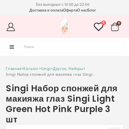
Без выходных с 10:00 до 22:00
Доставка и оплата
Оферта
О нас
Блог
0
0
Главная
>
Каталог
>
Singi
>
Другое
,
Наборы
>
Singi Набор спонжей для макияжа глаз Singi
Light Green Hot Pink Purple 3 шт
Singi Набор спонжей для
макияжа глаз Singi Light
Green Hot Pink Purple 3
шт