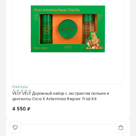
Наборы
VELY VELY Дорожный набор с экстрактом полыни и
0
из 5
центеллы Cica X Artemisia Repair Trial Kit
4 550 ₽