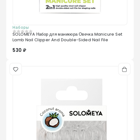
Наборы
SOLOMEYA Набор для маникюра Овечка Manicure Set
0
из 5
Lamb Nail Clipper And Double-Sided Nail File
530 ₽