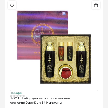
Наборы
JIGOTT Набор для лица со стволовыми
0
из 5
клетками/DaanDan Bit Hanbang