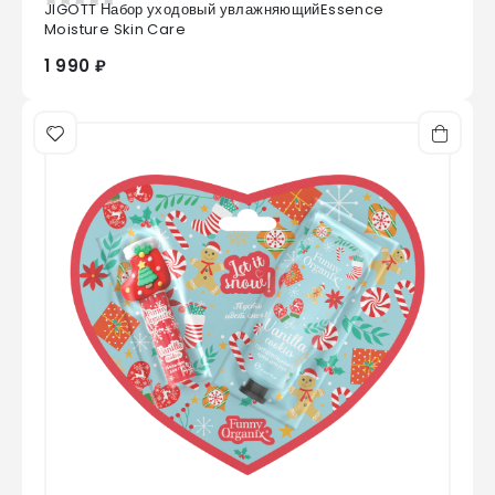
JIGOTT Набор уходовый увлажняющийEssence
0
из 5
Moisture Skin Care
1 990 ₽