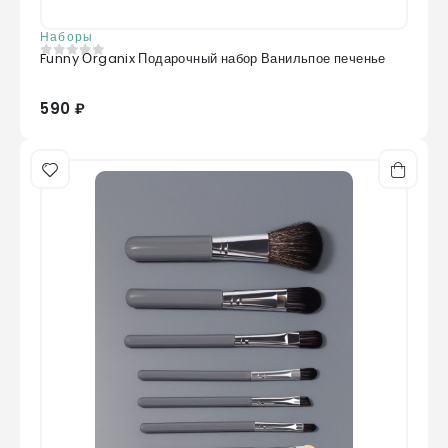
Наборы
Funny Оrganix Подарочный набор Ванильпое печенье
0
из 5
590 ₽