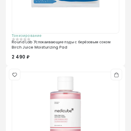
Тонизирование
Round Lab Успокаивающие пэды с берёзовым соком
0
из 5
Birch Juice Moisturizing Pad
2 490 ₽