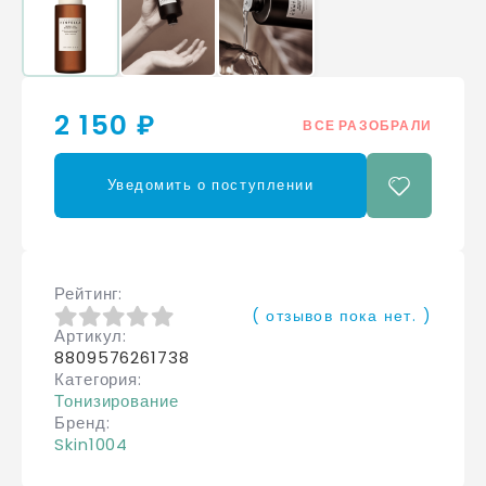
2 150 ₽
ВСЕ РАЗОБРАЛИ
Уведомить о поступлении
Рейтинг
( отзывов пока нет. )
Артикул
0
из 5
8809576261738
Категория
Тонизирование
Бренд
Skin1004