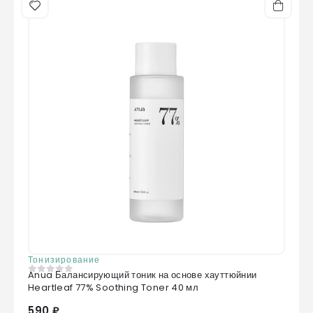
Тонизирование
Anua Балансирующий тоник на основе хауттюйнии
0
из 5
Heartleaf 77% Soothing Toner 40 мл
590 ₽