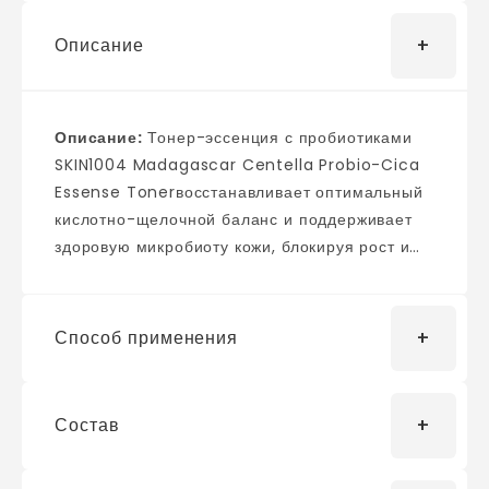
Описание
Описание:
Тонер-эссенция с пробиотиками
SKIN1004 Madagascar Centella Probio-Cica
Essense Tonerвосстанавливает оптимальный
кислотно-щелочной баланс и поддерживает
здоровую микробиоту кожи, блокируя рост и
развитие бактерий. Мгновенно восполняет
недостаток влаги после умывания и
подготавливает поверхность эпидермиса к
Способ применения
последующему уходу. Продукт интенсивно
увлажняет и избавляет от сухости,
восстанавливает и укрепляет липидную
Состав
Нанесите необходимое количество средства
мантию, повышая её защитные функции.
на чистую кожу лёгкими похлопывающими
Обладает мощным успокаивающим
движениями.