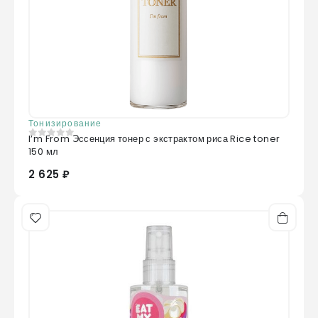
влаге испариться. Подходит для сухой,
нормальной и комбинированной кожи.
Тонизирование
I’m From Эссенция тонер с экстрактом риса Rice toner
0
из 5
150 мл
2 625 ₽