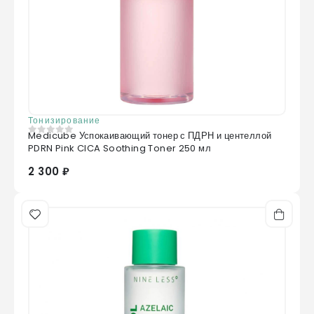
Тонизирование
Medicube Успокаивающий тонер с ПДРН и центеллой
0
из 5
PDRN Pink CICA Soothing Toner 250 мл
2 300 ₽