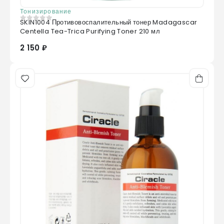
Тонизирование
SKIN1004 Противовоспалительный тонер Madagascar
0
из 5
Centella Tea-Trica Purifying Toner 210 мл
2 150 ₽