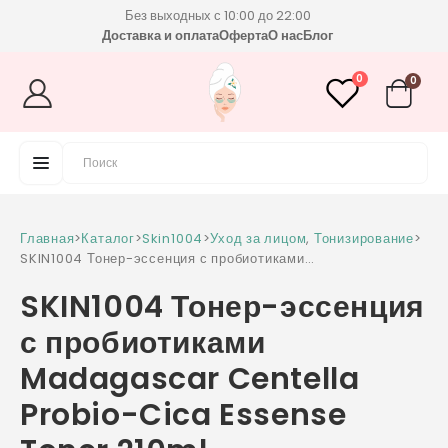
Без выходных с 10:00 до 22:00
Доставка и оплата
Оферта
О нас
Блог
0
0
Главная
>
Каталог
>
Skin1004
>
Уход за лицом
,
Тонизирование
>
SKIN1004 Тонер-эссенция с пробиотиками
Madagascar Centella Probio-Cica Essense
SKIN1004 Тонер-эссенция
Toner 210ml
с пробиотиками
Madagascar Centella
Probio-Cica Essense