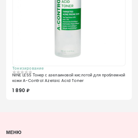
Тонизирование
NINE LESS Тонер с азелаиновой кислотой для проблемной
0
из 5
кожи A-Control Azelaic Acid Toner
1 890 ₽
МЕНЮ