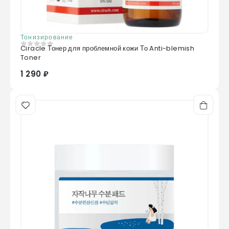
Тонизирование
Ciracle Тонер для проблемной кожи То Anti-blemish
0
из 5
Toner
1 290 ₽