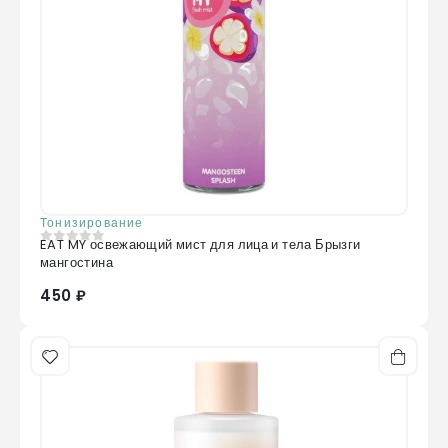
Тонизирование
EAT MY освежающий мист для лица и тела Брызги
0
из 5
мангостина
450 ₽