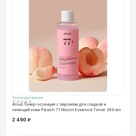
Тонизирование
Anua Тонер-эссенция с персиком для гладкой и
0
из 5
сияющей кожи Peach 77 Niacin Essence Toner 250 мл
2 490 ₽