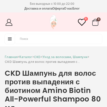
Без выходных с 10:00 до 22:00
Доставка и оплата
Оферта
О нас
Блог
0
0
Главная
>
Каталог
>
CKD
>
Уход за волосами
,
Шампуни
>
CKD Шампунь для волос против выпадения с
биотином Amino Biotin All-Powerful
CKD Шампунь для волос
Shampoo 80 мл
против выпадения с
биотином Amino Biotin
All-Powerful Shampoo 80