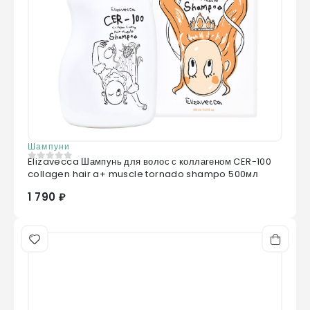
Шампуни
Elizavecca Шампунь для волос с коллагеном CER-100
0
из 5
collagen hair a+ muscle tornado shampo 500мл
1 790 ₽