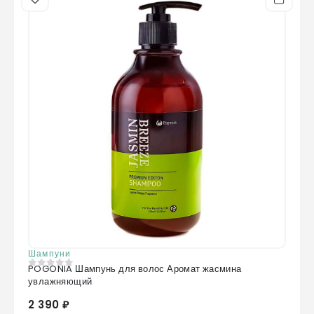
Шампуни
POGONIA Шампунь для волос Аромат жасмина
0
из 5
увлажняющий
2 390 ₽