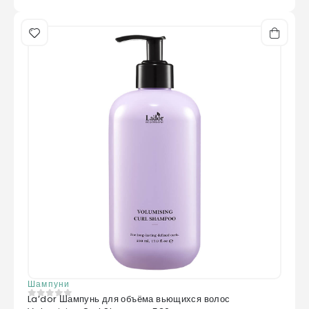
Шампуни
La’dor Шампунь для объёма вьющихся волос
0
из 5