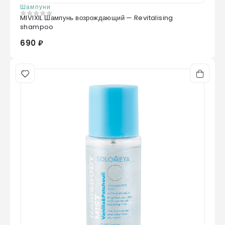
Шампуни
MIVIXIL Шампунь возрождающий — Revitalising
0
из 5
shampoo
690 ₽