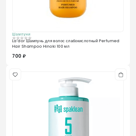
Шампуни
La’dor Шампунь для волос слабокислотный Perfumed
0
из 5
Hair Shampoo Hinoki 100 мл
700 ₽