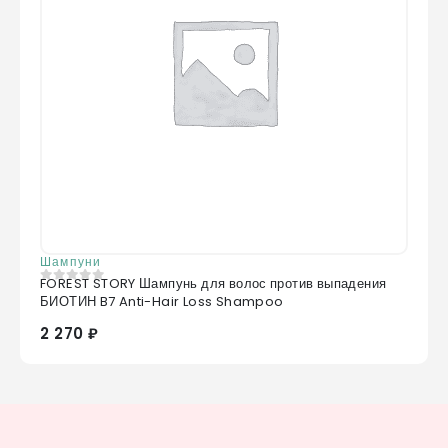
Шампуни
FOREST STORY Шампунь для волос против выпадения
0
из 5
БИОТИН B7 Anti-Hair Loss Shampoo
2 270 ₽