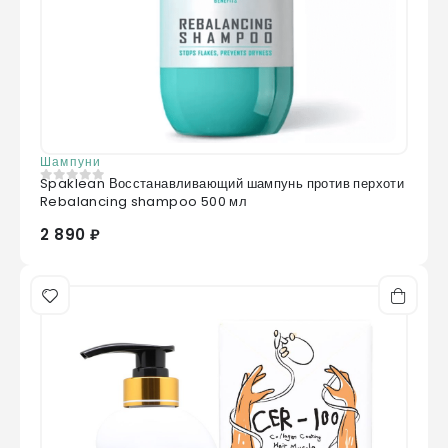
Шампуни
Spaklean Восстанавливающий шампунь против перхоти
0
из 5
Rebalancing shampoo 500 мл
2 890 ₽