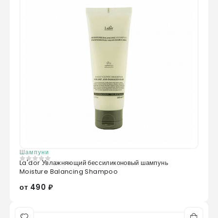
Шампуни
La'dor Увлажняющий бессиликоновый шампунь
0
из 5
Moisture Balancing Shampoo
от 490 ₽