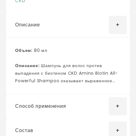
CKD
Описание
Объем:
80 мл
Описание:
Шампунь для волос против
выпадения с биотином CKD Amino Biotin All-
Powerful Shampoo оказывает выраженное
укрепляющее действие, мягко отшелушивает
кожу головы, хорошо промывает и очищает от
всех загрязнений. Не пересушивает и не
Способ применения
вызывает раздражений. Продукт содержит 51%
запатентованного комплекса Smart
Biotinsome, который содержит биотин,
Состав
Нанесите на влажную кожу головы,
несколько видов аминокислот, кератин и