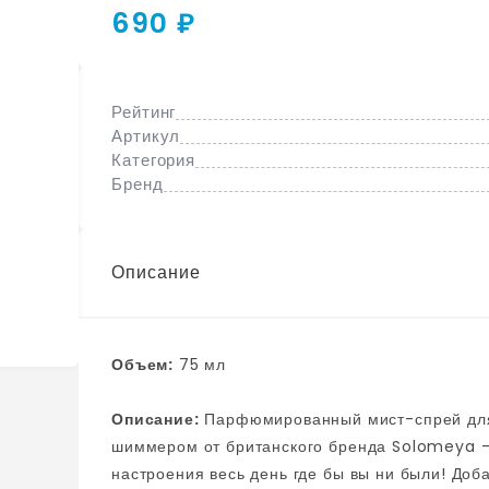
690 ₽
Рейтинг
Артикул
Категория
Бренд
Описание
Объем:
75 мл
Описание:
Парфюмированный мист-спрей для волос и тела Black Vanilla & Patchouli с мелким
шиммером от британского бренда Solomeya — 
настроения весь день где бы вы ни были! Доб