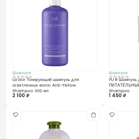
Шампуни
Шампуни
La’dor Тонирующий шампунь для
YU.R Шампунь 
0
из 5
0
из 5
осветленных волос Anti-Yellow
ПИТАТЕЛЬНЫЙ 
Shampoo 300 мл
Shampoo
2 100 ₽
1 450 ₽