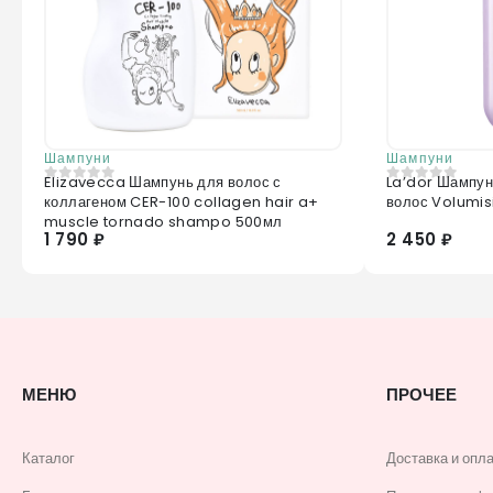
Шампуни
Шампуни
Elizavecca Шампунь для волос с
La’dor Шампун
0
из 5
0
из 5
коллагеном CER-100 collagen hair a+
волос Volumi
muscle tornado shampo 500мл
1 790 ₽
2 450 ₽
МЕНЮ
ПРОЧЕЕ
Каталог
Доставка и опл