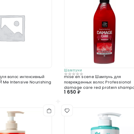
Отправить отзыв
Шампуни
для волос интенсивный
mise en scene Шампунь для
0
из 5
Me Intensive Nourishing
поврежденных волос Professional
damage care red protein shamp
1 650 ₽
680 мл