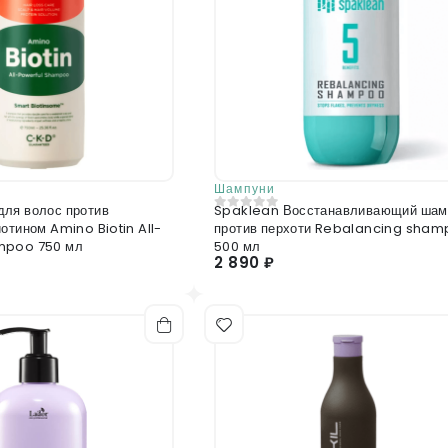
Шампуни
ля волос против
Spaklean Восстанавливающий шам
0
из 5
отином Amino Biotin All-
против перхоти Rebalancing sha
mpoo 750 мл
500 мл
2 890 ₽