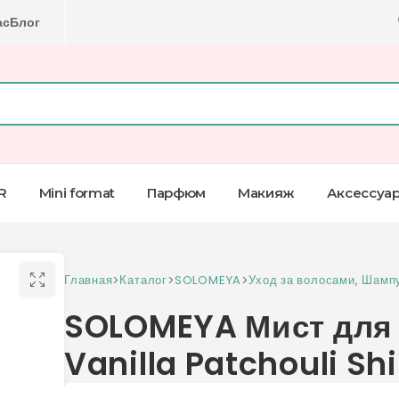
ас
Блог
R
Mini format
Парфюм
Макияж
Аксессуа
Главная
>
Каталог
>
SOLOMEYA
>
Уход за волосами
,
Шамп
SOLOMEYA Мист для в
Vanilla Patchouli S