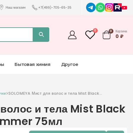
Наш магазин
+7(499)-705-65-35
0
0
Корзина
0
₽
ры
Бытовая химия
Другое
уни
>
SOLOMEYA Мист для волос и тела Mist Black
Vanilla Patchouli Shimmer 75мл
олос и тела Mist Black
himmer 75мл