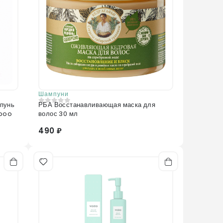
Шампуни
пунь
РБА Восстанавливающая маска для
0
из 5
mpoo
волос 30 мл
490 ₽