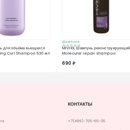
Шампуни
ь для объёма вьющихся
MIVIXIL Шампунь реконструирующи
0
из 5
sing Curl Shampoo 530 мл
Molecular repair shampoo
690 ₽
КОНТАКТЫ
ата
+7(499)-705-65-35