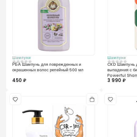
Шампуни
Шампуни
РБА Шампунь для поврежденных и
CKD Шампунь д
0
из 5
0
из 5
окрашенных волос репейный 500 мл
выпадения с би
Powerful Sha
450 ₽
3 990 ₽