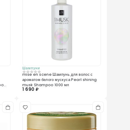
Шампуни
mise en scene Шампунь для волос с
0
из 5
ароматом белого мускуса Pearl shining
oo
musk Shampoo 1000 мл
1 690 ₽