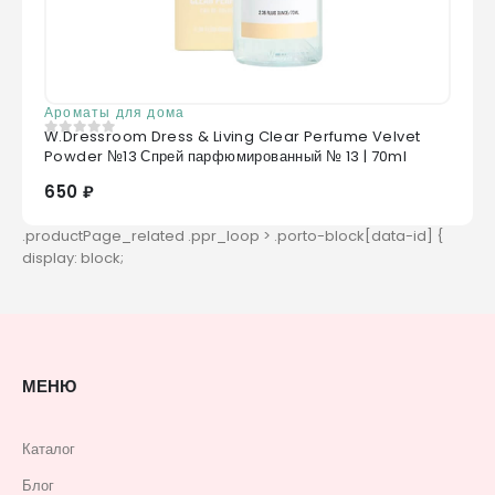
Ароматы для дома
W.Dressroom Dress & Living Clear Perfume Velvet
0
из 5
Powder №13 Спрей парфюмированный № 13 | 70ml
650 ₽
МЕНЮ
Каталог
Блог