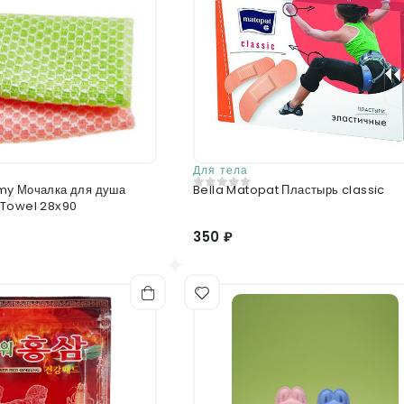
Для тела
my Мочалка для душа
Bella Matopat Пластырь classic
0
из 5
 Towel 28х90
350 ₽