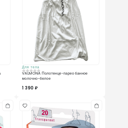
Для тела
а
VALMONA Полотенце-парео банное
0
из 5
молочно-белое
1 390 ₽