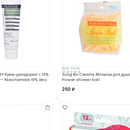
Отправить отзыв
Для тела
 с 10%
Sung Bo Cleamy Мочалка для душ
0
из 5
 — Niacinamide 10% deo
Flower shower ball
250 ₽