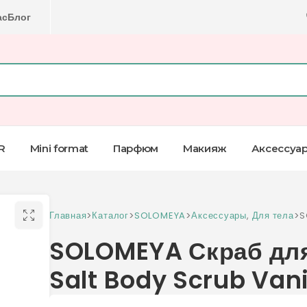
ас
Блог
R
Mini format
Парфюм
Макияж
Аксессуа
Главная
>
Каталог
>
SOLOMEYA
>
Аксессуары
,
Для тела
>
S
S
SOLOMEYA Скраб для
Salt Body Scrub Vani