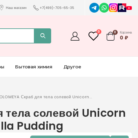
Наш магазин
+7(499)-705-65-35
0
0
Корзина
0
₽
ры
Бытовая химия
Другое
OLOMEYA Скраб для тела солевой Unicorn
alt Body Scrub Vanilla Pudding
 тела солевой Unicorn
lla Pudding