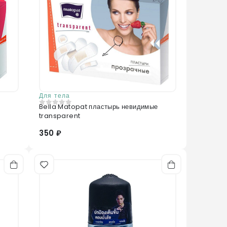
Для тела
Bella Matopat пластырь невидимые
0
из 5
transparent
350 ₽