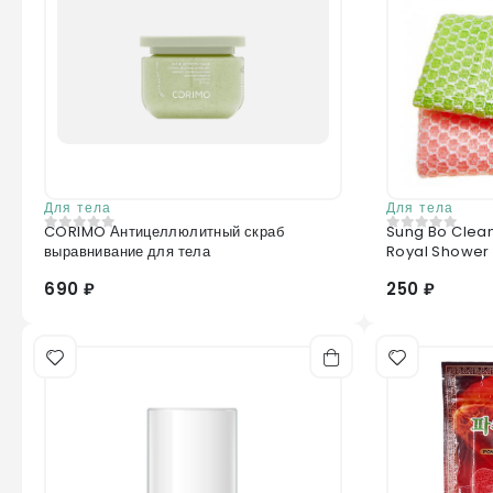
Для тела
Для тела
CORIMO Антицеллюлитный скраб
Sung Bo Clea
0
из 5
0
из 5
выравнивание для тела
Royal Shower
690 ₽
250 ₽