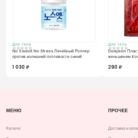
Для тела
Для тела
No Sweat No Stress Лечебный Роллер
Daejeon Пласт
0
из 5
0
из 5
против излишней потливости синий
женьшенем Ko
1 030 ₽
290 ₽
МЕНЮ
ПРОЧЕЕ
Каталог
Доставка и опл