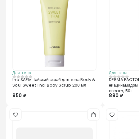
Для тела
Для тела
the SAEM Тайский скраб для тела Body &
DERMA FACTORY Крем-дезодорант
0
из 5
0
из 5
Soul Sweet Thai Body Scrub 200 мл
ниацинамидом
cream, 50г
950 ₽
890 ₽