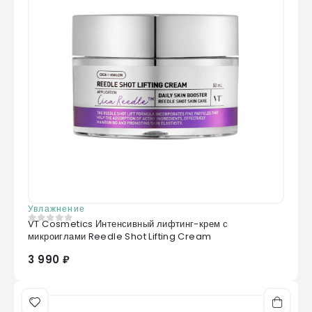
Увлажнение
VT Cosmetics Интенсивный лифтинг-крем с
0
из 5
микроиглами Reedle Shot Lifting Cream
3 990 ₽