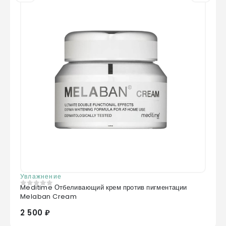
Увлажнение
Meditime Отбеливающий крем против пигментации
0
из 5
Melaban Cream
2 500 ₽