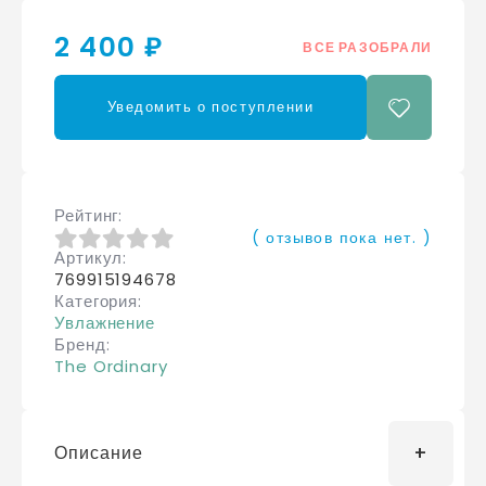
2 400 ₽
ВСЕ РАЗОБРАЛИ
Уведомить о поступлении
Рейтинг
( отзывов пока нет. )
Артикул
0
из 5
769915194678
Категория
Увлажнение
Бренд
The Ordinary
Описание