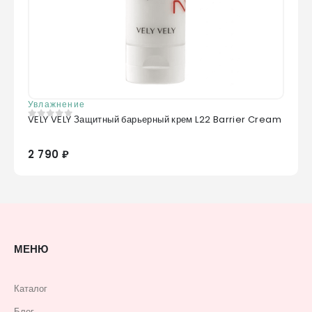
Увлажнение
VELY VELY Защитный барьерный крем L22 Barrier Cream
0
из 5
2 790 ₽
МЕНЮ
Каталог
Блог