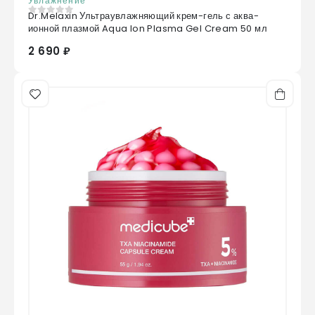
Увлажнение
Dr.Melaxin Ультраувлажняющий крем-гель с аква-
0
из 5
ионной плазмой Aqua Ion Plasma Gel Cream 50 мл
2 690 ₽