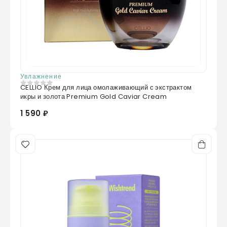
Увлажнение
CELLIO Крем для лица омолаживающий с экстрактом
0
из 5
икры и золота Premium Gold Caviar Cream
1 590 ₽