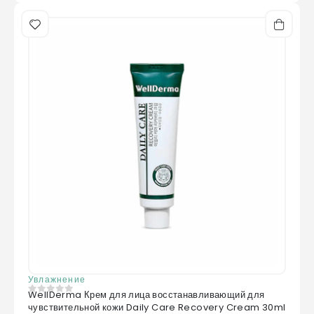
Увлажнение
WellDerma Крем для лица восстанавливающий для
0
из 5
чувствительной кожи Daily Care Recovery Cream 30ml