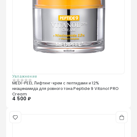
Увлажнение
MEDI-PEEL Лифтинг-крем с пептидами и 12%
0
из 5
ниацинамида для ровного тона Peptide 9 Vitanol PRO
Cream
4 500 ₽