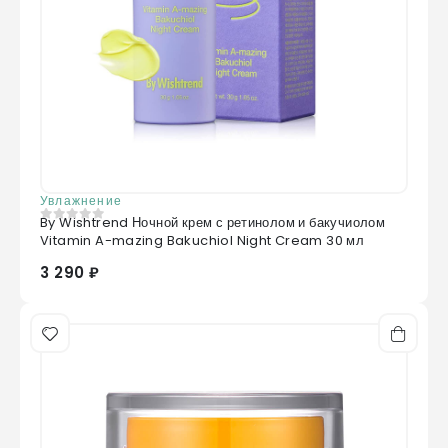
Увлажнение
By Wishtrend Ночной крем с ретинолом и бакучиолом
0
из 5
Vitamin A-mazing Bakuchiol Night Cream 30 мл
3 290 ₽