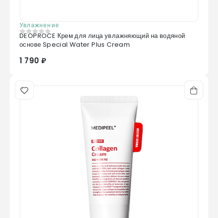
Увлажнение
DEOPROCE Крем для лица увлажняющий на водяной
0
из 5
основе Special Water Plus Cream
1 790 ₽