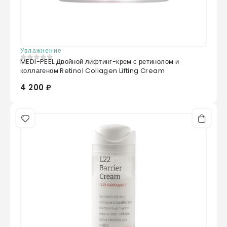
Увлажнение
MEDI-PEEL Двойной лифтинг-крем с ретинолом и
0
из 5
коллагеном Retinol Collagen Lifting Cream
4 200 ₽