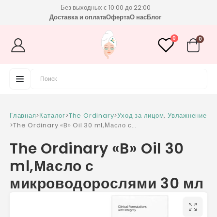
Без выходных с 10:00 до 22:00
Доставка и оплата
Оферта
О нас
Блог
0
0
Главная
>
Каталог
>
The Ordinary
>
Уход за лицом
,
Увлажнение
>
The Ordinary «B» Oil 30 ml,Масло с
микроводорослями 30 мл
The Ordinary «B» Oil 30
ml,Масло с
микроводорослями 30 мл