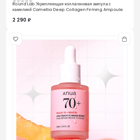
Round Lab Укрепляющая коллагеновая ампула с
0
из 5
камелией Camellia Deep Collagen Firming Ampoule
2 290 ₽