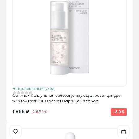
Направленный уход
Celimax Капсульная себорегулирующая эссенция для
0
из 5
жирной кожи Oil Control Capsule Essence
1 855 ₽
-30%
2 650 ₽