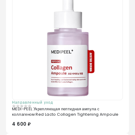
Направленный уход
MEDI-PEEL Укрепляющая пептидная ампула с
0
из 5
коллагеном Red Lacto Collagen Tightening Ampoule
4 600 ₽