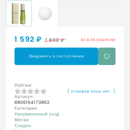
1 592 ₽
1 990 ₽
ВСЕ РАЗОБРАЛИ
Уведомить о поступлении
Рейтинг
( отзывов пока нет. )
Артикул
0
из 5
8806164173862
Категория
Направленный уход
Метки
Скидки