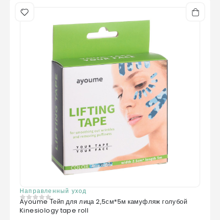
Направленный уход
Ayoume Тейп для лица 2,5см*5м камуфляж голубой
0
из 5
Kinesiology tape roll