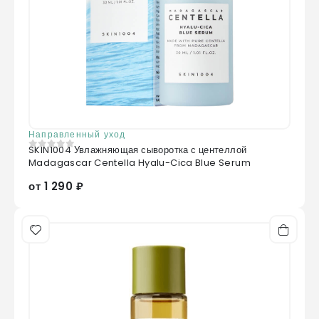
Направленный уход
SKIN1004 Увлажняющая сыворотка с центеллой
0
из 5
Madagascar Centella Hyalu-Cica Blue Serum
от 1 290 ₽