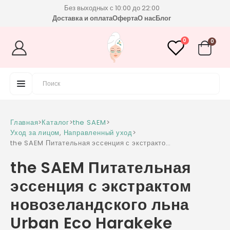
Без выходных с 10:00 до 22:00
Доставка и оплата
Оферта
О нас
Блог
0
0
Главная
>
Каталог
>
the SAEM
>
Уход за лицом
,
Направленный уход
>
the SAEM Питательная эссенция с экстрактом
новозеландского льна Urban Eco Harakeke
the SAEM Питательная
Essence 50 мл
эссенция с экстрактом
новозеландского льна
Urban Eco Harakeke