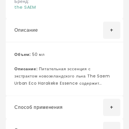
Бренд
the SAEM
Описание
Объем:
50 мл
Описание:
Питательная эссенция с
экстрактом новозеландского льна The Saem
Urban Eco Harakeke Essence содержит
экстракт Новозеландского льна (77%).
Обладает успокаивающим кожу эффектом,
смягчающим свойством и укрепляет структуру
Способ применения
кожи. Не оставляет липкого ощущения. Имеет
легкий свежий аромат. Новозеландский лён
(харакеке) - разновидность алоэ, растет