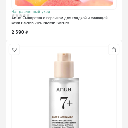
Направленный уход
Anua Сыворотка с персиком для гладкой и сияющей
0
из 5
кожи Peach 70% Niacin Serum
2 590 ₽