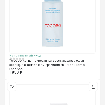
Направленный уход
Tocobo Концентрированная восстанавливающая
0
из 5
эссенция с комплексом пробиотиков Bifida Biome
Essence
1 950 ₽