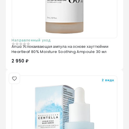
Направленный уход
Anua Успокаивающая ампула на основе хауттюйнии
0
из 5
Heartleaf 80% Moisture Soothing Ampoule 30 мл
2 950 ₽
2 вида