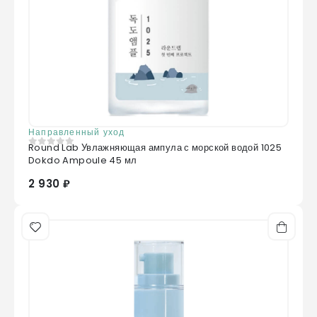
Carbomer, Ammonium
Acryloyldimethyltaurate/vp Copolymer,
Cetearyl Alcohol, Ethylhexyl Olivate,
Arginine, Butylene Glycol, Ethylhexylglycerin,
Sodium Acrylates Copolymer, Polyglyceryl-4
Oleate, Portulaca Ole Racea Extract,
Disodium Edta, Parfum
Направленный уход
Round Lab Увлажняющая ампула с морской водой 1025
0
из 5
Dokdo Ampoule 45 мл
2 930 ₽