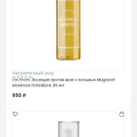
Направленный уход
I’m From Эссенция против акне с полынью Mugwort
0
из 5
essence miniature 30 мл
950 ₽