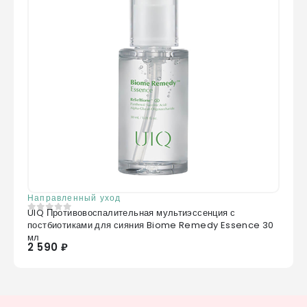
Направленный уход
UIQ Противовоспалительная мультиэссенция с
0
из 5
постбиотиками для сияния Biome Remedy Essence 30
мл
2 590 ₽