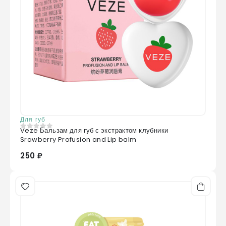
Для губ
Veze Бальзам для губ с экстрактом клубники
0
из 5
Srawberry Profusion and Lip balm
250 ₽