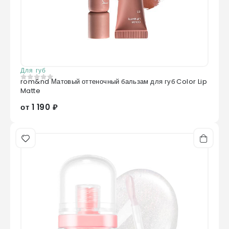
Для губ
rom&nd Матовый оттеночный бальзам для губ Color Lip
0
из 5
Matte
от 1 190 ₽