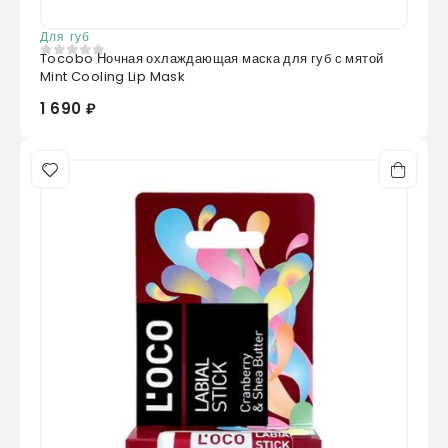
Для губ
Tocobo Ночная охлаждающая маска для губ с мятой
0
из 5
Mint Cooling Lip Mask
1 690 ₽