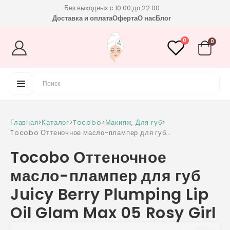
Без выходных с 10:00 до 22:00
Доставка и оплата
Оферта
О нас
Блог
0
0
Главная
>
Каталог
>
Tocobo
>
Макияж
,
Для губ
>
Tocobo Оттеночное масло-плампер для губ
Juicy Berry Plumping Lip Oil Glam Max 05
Tocobo Оттеночное
Rosy Girl
масло-плампер для губ
Juicy Berry Plumping Lip
Oil Glam Max 05 Rosy Girl