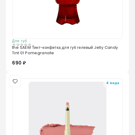
Для губ
the SAEM Тинт-конфетка для губ гелевый Jelly Candy
0
из 5
Tint 01 Pomegranate
690 ₽
4 вида