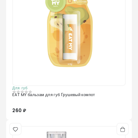
Для губ
EAT MY бальзам для губ Грушевый компот
0
из 5
260 ₽