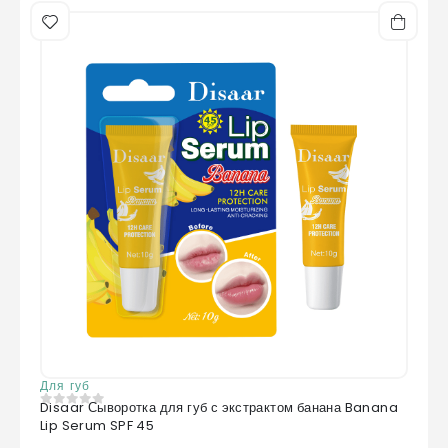
Для губ
Disaar Сыворотка для губ с экстрактом банана Banana
0
из 5
Lip Serum SPF 45