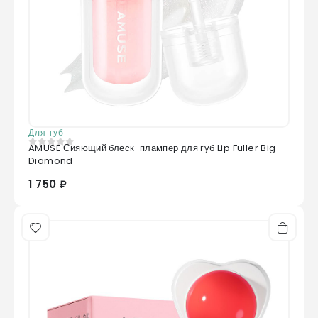
Для губ
AMUSE Сияющий блеск-плампер для губ Lip Fuller Big
0
из 5
Diamond
1 750 ₽