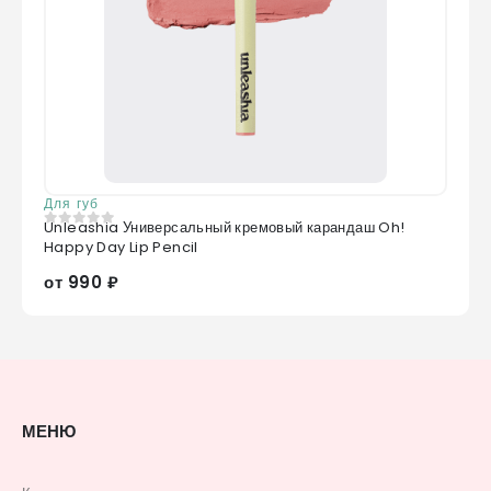
Для губ
Unleashia Универсальный кремовый карандаш Oh!
0
из 5
Happy Day Lip Pencil
от 990 ₽
МЕНЮ