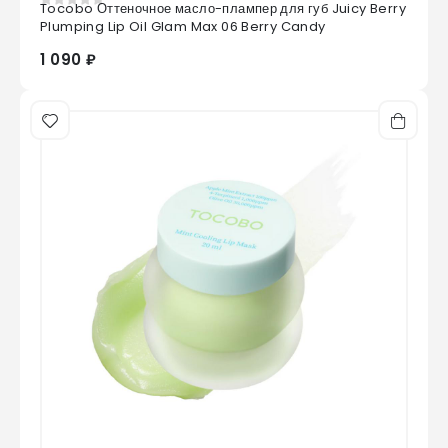
Tocobo Оттеночное масло-плампер для губ Juicy Berry
0
из 5
Plumping Lip Oil Glam Max 06 Berry Candy
1 090 ₽