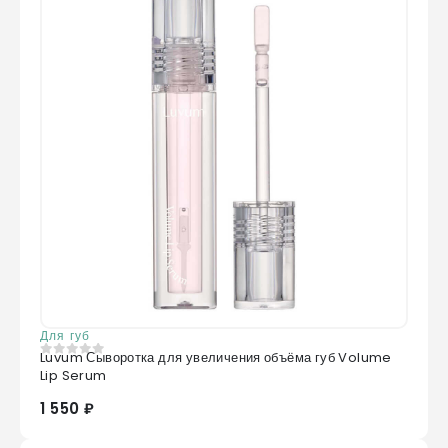
Для губ
Luvum Сыворотка для увеличения объёма губ Volume
0
из 5
Lip Serum
1 550 ₽