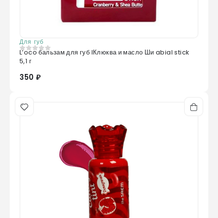
Для губ
L’oco бальзам для губ lКлюква и масло Ши abial stick
0
из 5
5,1 г
350 ₽