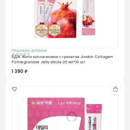
Пищевые добавки
БДЖ Желе коллагеновое с гранатом Jinskin Collagen
0
из 5
Pomegranate Jelly sticks 20 мл*10 шт
1 390 ₽