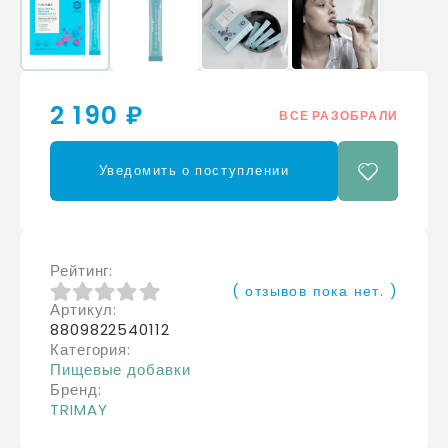
2 190 ₽
ВСЕ РАЗОБРАЛИ
Уведомить о поступлении
Рейтинг
( отзывов пока нет. )
Артикул
0
из 5
8809822540112
Категория
Пищевые добавки
Бренд
TRIMAY