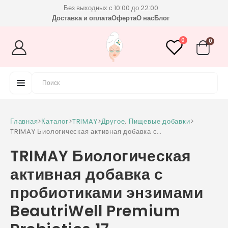
Без выходных с 10:00 до 22:00
Доставка и оплата
Оферта
О нас
Блог
0
0
Главная
>
Каталог
>
TRIMAY
>
Другое
,
Пищевые добавки
>
TRIMAY Биологическая активная добавка с
пробиотиками энзимами BeautriWell Premium
TRIMAY Биологическая
Probiotics 17
активная добавка с
пробиотиками энзимами
BeautriWell Premium