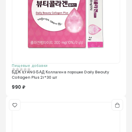
Пищевые добавки
БДЖ ILYANG БАД Коллаген в порошке Daily Beauty
0
из 5
Collagen Plus 2г*30 шт
990 ₽