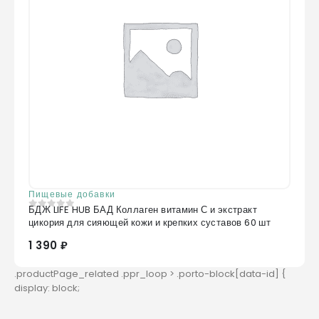
Пищевые добавки
БДЖ LIFE HUB БАД Коллаген витамин С и экстракт
0
из 5
цикория для сияющей кожи и крепких суставов 60 шт
1 390 ₽