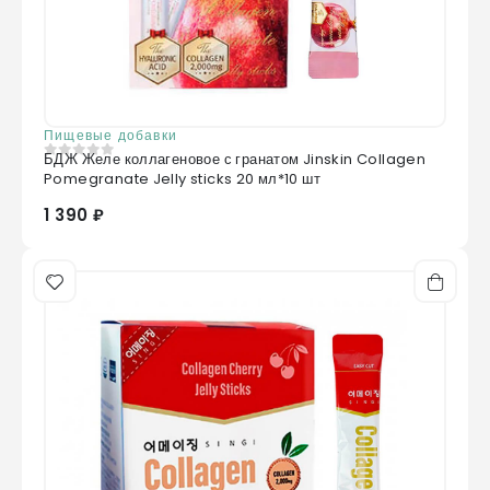
Пищевые добавки
БДЖ Желе коллагеновое с гранатом Jinskin Collagen
0
из 5
Pomegranate Jelly sticks 20 мл*10 шт
1 390 ₽