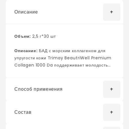
Описание
Объем:
2,5 г*30 шт
Описание:
БАД с морским коллагеном для
упругости кожи Trimay BeautriWell Premium
Collagen 1000 Da поддерживает молодость
организма, препятствует появлению морщин,
восстанавливает упругость и гладкость кожи,
укрекпляет волокна собственного коллагена.
Способ применения
Содержит аскорбиновую и гиалуроновую
кислоту, экстракт граната и алоэ вера,
эластин, фруктоолигосахариды и комбинацию
Состав
Засыпьте содержимое саше в рот, при
9 аминокислот. 1 саше (2,5 г) содержит 835 мг
желании запейте водой. Принимайте 1 саше 1
коллагена. Средство официально
раз в день после еды. При применении