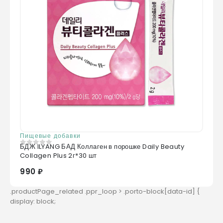
Пищевые добавки
БДЖ ILYANG БАД Коллаген в порошке Daily Beauty
0
из 5
Collagen Plus 2г*30 шт
990 ₽