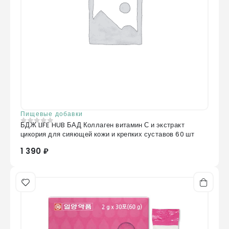
Пищевые добавки
БДЖ LIFE HUB БАД Коллаген витамин С и экстракт
0
из 5
цикория для сияющей кожи и крепких суставов 60 шт
1 390 ₽