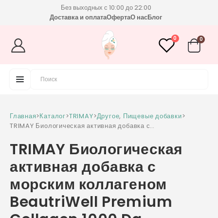
Без выходных с 10:00 до 22:00
Доставка и оплата
Оферта
О нас
Блог
0
0
Главная
>
Каталог
>
TRIMAY
>
Другое
,
Пищевые добавки
>
TRIMAY Биологическая активная добавка с
морским коллагеном BeautriWell Premium
TRIMAY Биологическая
Collagen 1000 Da
активная добавка с
морским коллагеном
BeautriWell Premium