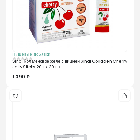
Пищевые добавки
Singi Колагеновое желе с вишней Singi Collagen Cherry
0
из 5
Jelly Sticks 20 г х 30 шт
1 390 ₽