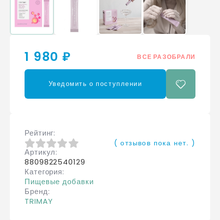
1 980 ₽
ВСЕ РАЗОБРАЛИ
Уведомить о поступлении
Рейтинг
( отзывов пока нет. )
Артикул
0
из 5
8809822540129
Категория
Пищевые добавки
Бренд
TRIMAY