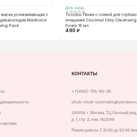
Для лица
 маска успокаивающая с
Tocobo Пенка с глиной для глубоко
0
из 5
адекасосидом Medicica
очищения Coconut Clay Cleansing
ping Pack
Foam 15 мл
490 ₽
КОНТАКТЫ
ата
+7(499)-705-65-35
иденциальности
chok-chok-cosmetic@yandex.r
ы
125009, г. Москва, ТЦ Охотный ряд
д. 1, стр. 2, пом. №2049
 картами
Режим работы: С 10:00 до 22:00 бе