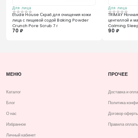
Для лица
Для лица
Etude House Скраб для очищения кожи
TRIMAY Ночная
0
из 5
0
из 5
лица с пищевой содой Baking Powder
центеллой и м
Crunch Pore Scrub 7 г
Calming Slee
70 ₽
90 ₽
МЕНЮ
ПРОЧЕЕ
Каталог
Доставка и опл
Блог
Политика конф
О нас
Договор оферт
Избранное
Правила оплаты
Личный кабинет