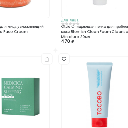
Для лица
для лица увлажняющий
Ottie Очищающая пенка для пробле
0
из 5
ayu Face Cream
кожи Blemish Clean Foam Cleanse
Miniature 30мл
470 ₽