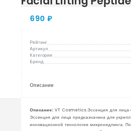
Facial Lifting Peptid
690 ₽
Рейтинг
Артикул
Категория
Бренд
Описание
Описание:
VT Cosmetics.Эссенция для лица с пептидами и спикулами омолаживающая VT.
Эссенция для лица предназначена для укрепл
инновационной технологии микронидлинга. Пом