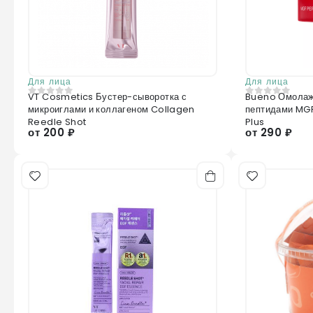
Для лица
Для лица
VT Cosmetics Бустер-сыворотка с
Bueno Омолаж
0
из 5
0
из 5
микроиглами и коллагеном Collagen
пептидами MG
Reedle Shot
Plus
от 200 ₽
от 290 ₽