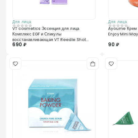
Для лица
Для лица
VT cosmetics Эссенция для лица
Ayoume Крем 
0
из 5
0
из 5
Комплекс EGF и Спикулы
Enjoy Mini M
восстанавливающая VT Reedle Shot
690 ₽
90 ₽
Facial