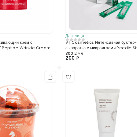
Для лица
ивающий крем с
VT Cosmetics Интенсивная бустер-
0
из 5
F Peptide Wrinkle Cream
сыворотка с микроиглами Reedle S
300 2 мл
200 ₽