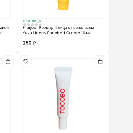
Для лица
мной
Fraijour Крем для лица с прополисом
0
из 5
r
Yuzu Honey Enriched Cream 10 мл
250 ₽