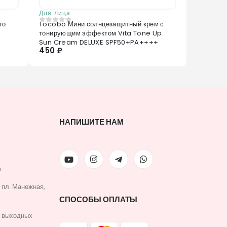
Для лица
го
Tocobo Мини солнцезащитный крем с
0
из 5
тонирующим эффектом Vita Tone Up
Sun Cream DELUXE SPF50+PA++++
450 ₽
НАПИШИТЕ НАМ
u
, пл. Манежная,
СПОСОБЫ ОПЛАТЫ
з выходных