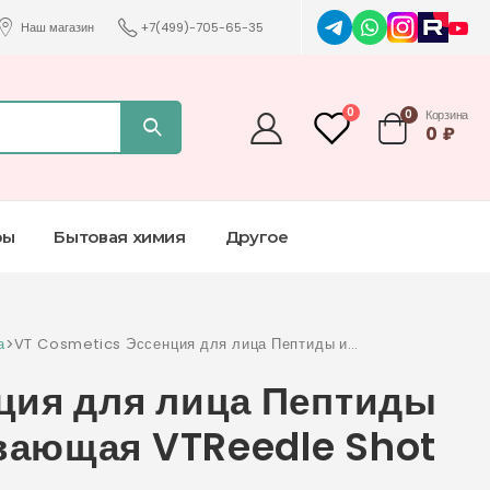
Наш магазин
+7(499)-705-65-35
0
0
Корзина
0
₽
ры
Бытовая химия
Другое
а
>
VT Cosmetics Эссенция для лица Пептиды и
Спикулы омолаживающая VTReedle Shot
ция для лица Пептиды
Facial Lifting Peptide
вающая VTReedle Shot