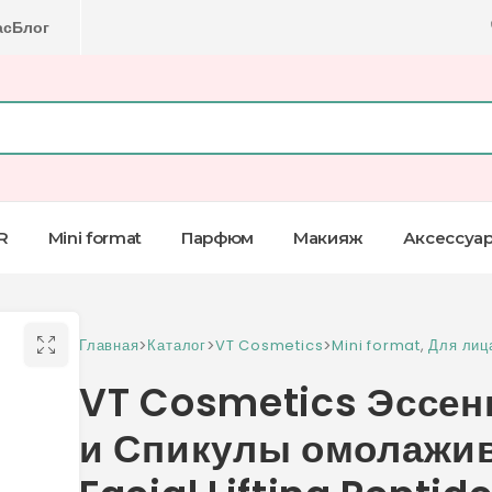
ас
Блог
R
Mini format
Парфюм
Макияж
Аксессуа
Главная
>
Каталог
>
VT Cosmetics
>
Mini format
,
Для лиц
VT Cosmetics Эссен
и Спикулы омолажи