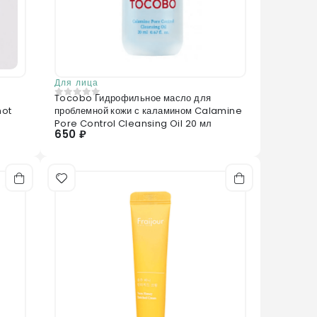
Для лица
Tocobo Гидрофильное масло для
0
из 5
hot
проблемной кожи с каламином Calamine
Pore Control Cleansing Oil 20 мл
650 ₽