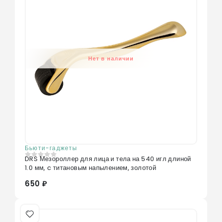
Нет в наличии
Бьюти-гаджеты
DRS Мезороллер для лица и тела на 540 игл длиной
0
из 5
1.0 мм, c титановым напылением, золотой
650 ₽