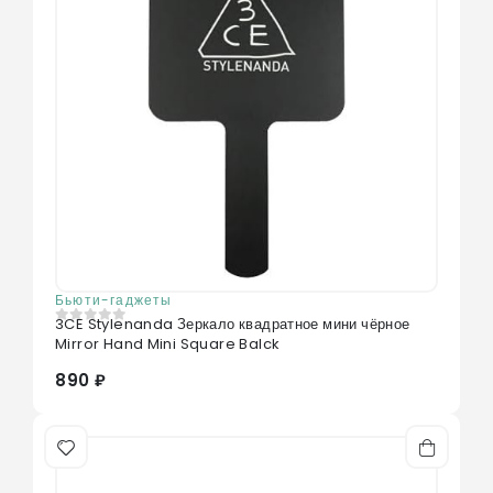
Бьюти-гаджеты
3CE Stylenanda Зеркало квадратное мини чёрное
0
из 5
Mirror Hand Mini Square Balck
890 ₽