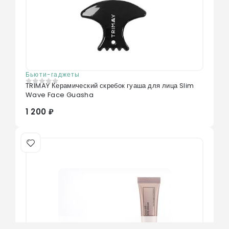
Бьюти-гаджеты
TRIMAY Керамический скребок гуаша для лица Slim
0
из 5
Wave Face Guasha
1 200 ₽
Нет в наличии