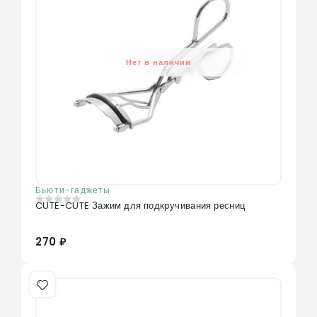
Нет в наличии
Бьюти-гаджеты
CUTE-CUTE Зажим для подкручивания ресниц
0
из 5
270 ₽