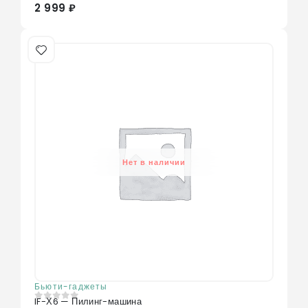
2 999 ₽
Нет в наличии
Бьюти-гаджеты
IF-Х6 — Пилинг-машина
0
из 5