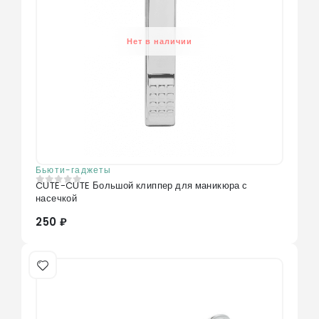
Нет в наличии
Бьюти-гаджеты
CUTE-CUTE Большой клиппер для маникюра с
0
из 5
насечкой
250 ₽