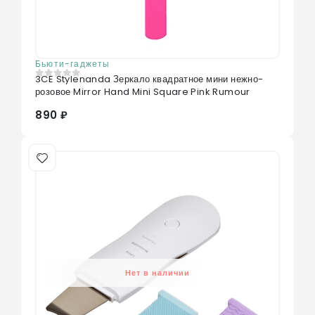
Бьюти-гаджеты
3CE Stylenanda Зеркало квадратное мини нежно-
0
из 5
розовое Mirror Hand Mini Square Pink Rumour
890 ₽
Нет в наличии