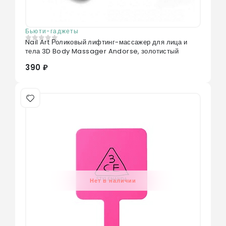
Бьюти-гаджеты
Nail Art Роликовый лифтинг-массажер для лица и
0
из 5
тела 3D Body Massager Andorse, золотистый
390 ₽
Нет в наличии