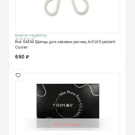
Бьюти-гаджеты
the SAEM Щипцы для завивки ресниц Art’Lif Eyelash
0
из 5
Curler
690 ₽
Нет в наличии