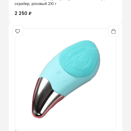
0
из 5
скрабер, розовый 210 г
2 250 ₽