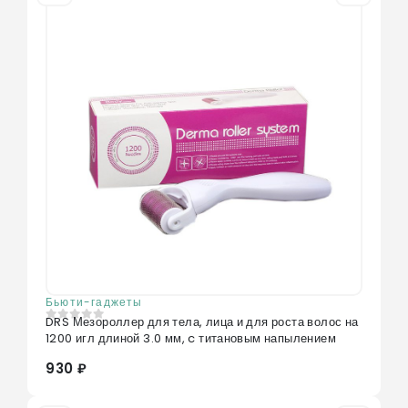
Бьюти-гаджеты
DRS Мезороллер для тела, лица и для роста волос на
0
из 5
1200 игл длиной 3.0 мм, c титановым напылением
930 ₽