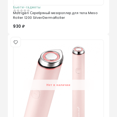
Бьюти-гаджеты
Matrigen Серебряный мезороллер для тела Meso
0
из 5
Roller 1200 SilverDermaRoller
930 ₽
Нет в наличии