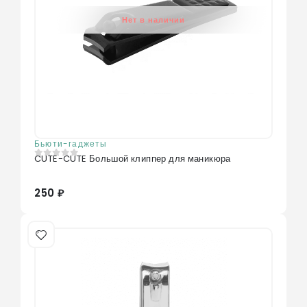
Нет в наличии
Бьюти-гаджеты
CUTE-CUTE Большой клиппер для маникюра
0
из 5
250 ₽