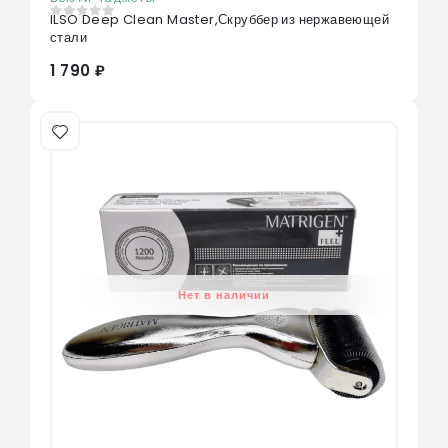
ILSO Deep Clean Master,Скруббер из нержавеющей
0
из 5
стали
1 790 ₽
Нет в наличии