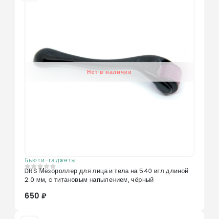
Нет в наличии
Бьюти-гаджеты
DRS Мезороллер для лица и тела на 540 игл длиной
0
из 5
2.0 мм, c титановым напылением, чёрный
650 ₽