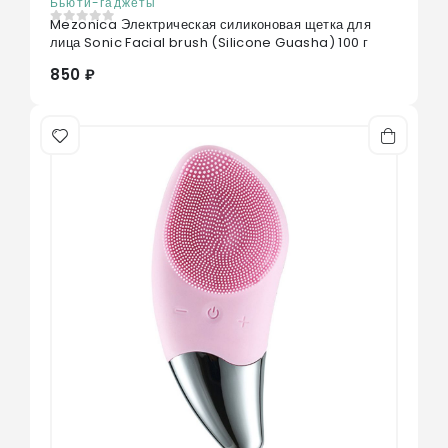
Бьюти-гаджеты
Mezonica Электрическая силиконовая щетка для
0
из 5
лица Sonic Facial brush (Silicone Guasha) 100 г
850 ₽