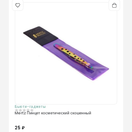
Бьюти-гаджеты
Mertz Пинцет косметический скошенный
0
из 5
25 ₽