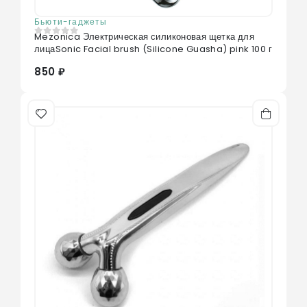
Бьюти-гаджеты
Mezonica Электрическая силиконовая щетка для
0
из 5
лицаSonic Facial brush (Silicone Guasha) pink 100 г
850 ₽