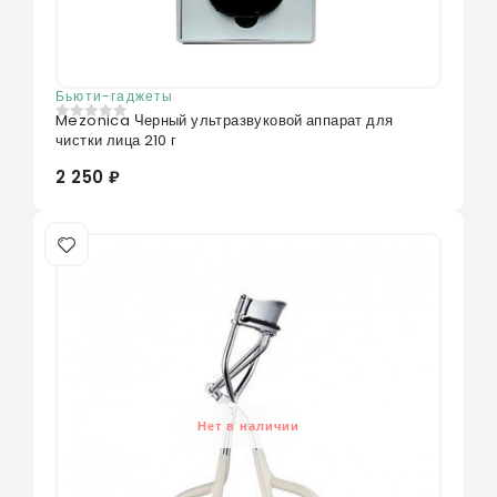
Бьюти-гаджеты
Mezonica Черный ультразвуковой аппарат для
0
из 5
чистки лица 210 г
2 250 ₽
Нет в наличии