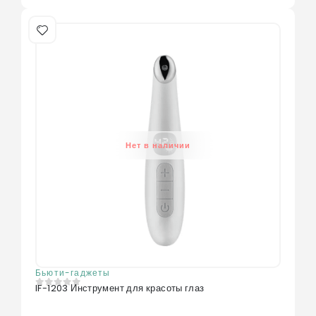
Нет в наличии
Бьюти-гаджеты
IF-1203 Инструмент для красоты глаз
0
из 5