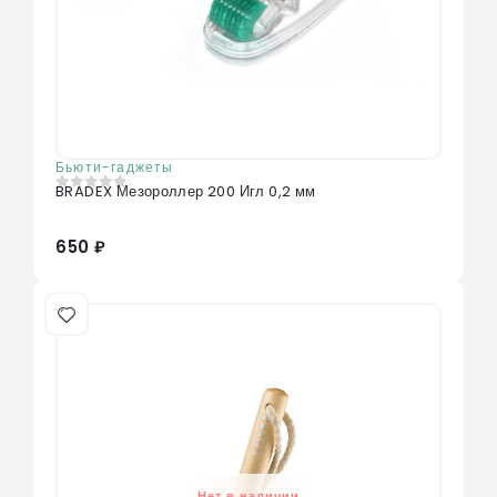
Бьюти-гаджеты
BRADEX Мезороллер 200 Игл 0,2 мм
0
из 5
650 ₽
Нет в наличии