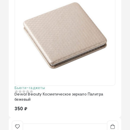
Бьюти-гаджеты
Dewal Beauty Косметическое зеркало Палитра
0
из 5
бежевый
350 ₽