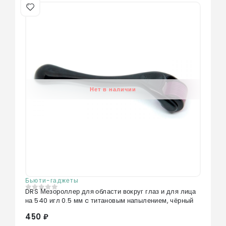
Нет в наличии
Бьюти-гаджеты
DRS Мезороллер для области вокруг глаз и для лица
0
из 5
на 540 игл 0.5 мм c титановым напылением, чёрный
450 ₽