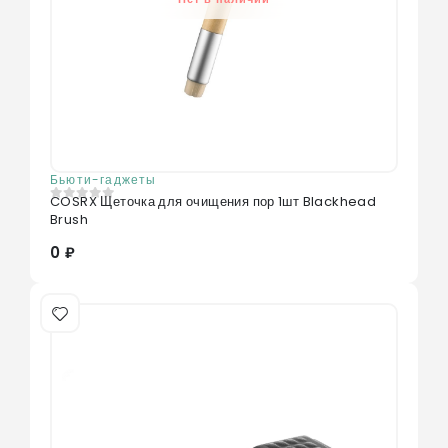
Бьюти-гаджеты
COSRX Щеточка для очищения пор 1шт Blackhead
0
из 5
Brush
0 ₽