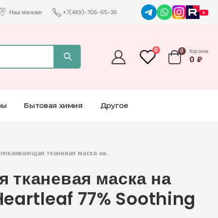
Наш магазин
+7(499)-705-65-35
0
0
Корзина
0
₽
ры
Бытовая химия
Другое
покаивающая тканевая маска на
хауттюйнии Heartleaf 77% Soothing
 тканевая маска на
Mask
eartleaf 77% Soothing