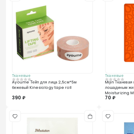
Тканевые
Тканевые
Ayoume Тейп для лица 2,5см*5м
Mijin Тканевая
0
из 5
0
из 5
бежевый Kinesiology tape roll
лошадиным жир
Moisturizing M
390 ₽
70 ₽