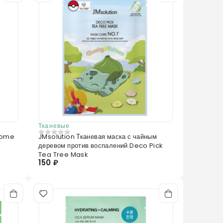
Тканевые
iome
JMsolution Тканевая маска с чайным
0
из 5
g
деревом против воспалений Deco Pick
Tea Tree Mask
150 ₽