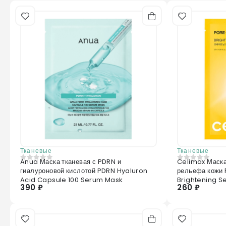
Тканевые
Тканевые
Anua Маска тканевая с PDRN и
Celimax Маска
0
из 5
0
из 5
гиалуроновой кислотой PDRN Hyaluron
рельефа кожи
Acid Capsule 100 Serum Mask
Brightening 
390 ₽
260 ₽