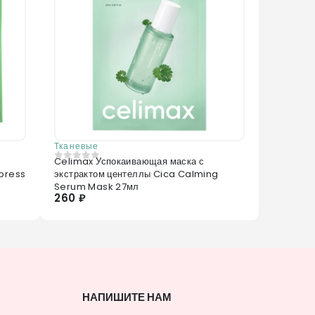
Тканевые
з
Celimax Успокаивающая маска с
0
из 5
press
экстрактом центеллы Cica Calming
Serum Mask 27мл
260 ₽
НАПИШИТЕ НАМ