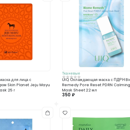
Тканевые
 маска для лица с
UIQ Охлаждающая маска с ПДРН B
0
из 5
ом Skin Planet Jeju Mayu
Remedy Pore Reset PDRN Calmin
ask 25 г
Mask Sheet 22 мл
350 ₽