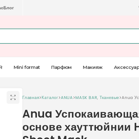
ас
Блог
R
Mini format
Парфюм
Макияж
Аксессуа
Главная
>
Каталог
>
ANUA
>
MASK BAR
,
Тканевые
>
Anua Ус
основе 
Anua Успокаивающая
Sheet 
основе хауттюйнии H