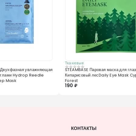
Тканевые
 Двухфазная увлажняющая
STEAMBASE Паровая маска для гла
0
из 5
иглами Hydrop Reedle
Кипарисовый лесDaily Eye Mask Cy
tep Mask
Forest
190 ₽
КОНТАКТЫ