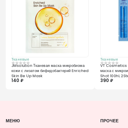
Тканевые
Тканевые
JMsolution Тканевая маска микробиома
VT Cosmetics
0
из 5
0
из 5
кожи с лизатом бифидобактерий Enriched
маска с микро
Skin Be Up Mask
Shot 100hL 2S
140 ₽
390 ₽
МЕНЮ
ПРОЧЕЕ