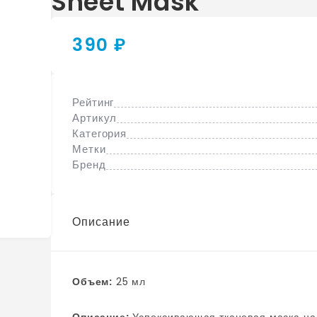
Sheet Mask
390 ₽
Рейтинг
Артикул
Категория
Метки
Бренд
Описание
Объем:
25 мл
Описание:
Успокаивающая тканевая маска на основе хауттюйнии Anua Heartleaf 77% Soothing