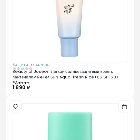
Защита от солнца
Beauty of Joseon Лёгкий солнцезащитный крем с
0
из 5
пантенолом Relief Sun Aqua-fresh Rice+B5 SPF50+
PA++++
1 890 ₽