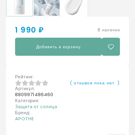
1 990 ₽
В наличии
Добавить в корзину
Рейтинг
( отзывов пока нет. )
Артикул
0
из 5
8809971486460
Категория
Защита от солнца
Бренд
APOTHE