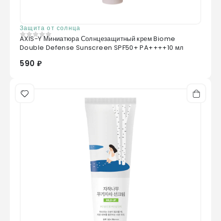
Защита от солнца
AXIS-Y Миниатюра Солнцезащитный крем Biome
0
из 5
Double Defense Sunscreen SPF50+ PA++++10 мл
590 ₽