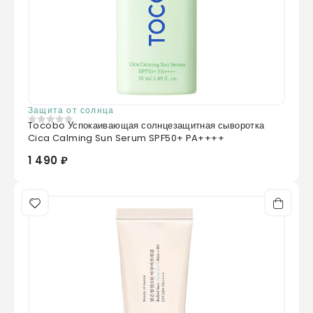
Защита от солнца
Tocobo Успокаивающая солнцезащитная сыворотка
0
из 5
Cica Calming Sun Serum SPF50+ PA++++
1 490 ₽