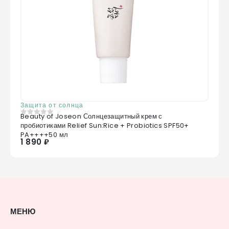
Защита от солнца
Beauty of Joseon Солнцезащитный крем с
0
из 5
пробиотиками Relief Sun:Rice + Probiotics SPF50+
PA++++50 мл
1 890 ₽
МЕНЮ