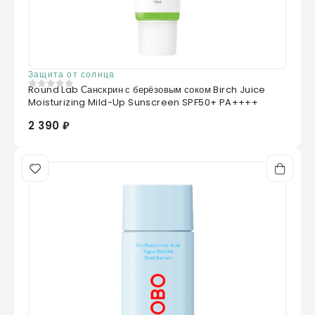
Защита от солнца
Round Lab Санскрин с берёзовым соком Birch Juice
0
из 5
Moisturizing Mild-Up Sunscreen SPF50+ PA++++
2 390 ₽