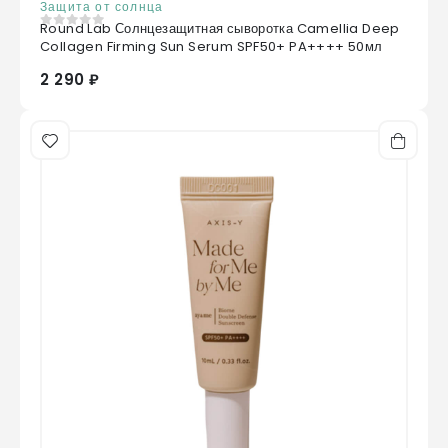
Защита от солнца
Round Lab Солнцезащитная сыворотка Camellia Deep
0
из 5
Collagen Firming Sun Serum SPF50+ PA++++ 50мл
2 290 ₽