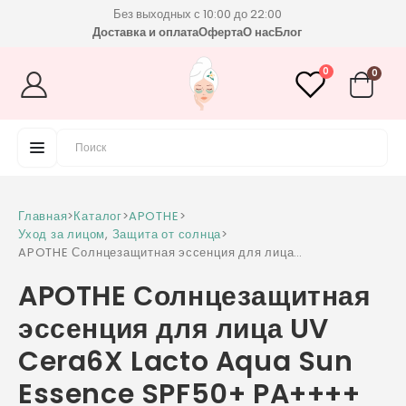
Без выходных с 10:00 до 22:00
Доставка и оплата
Оферта
О нас
Блог
0
0
Главная
>
Каталог
>
APOTHE
>
Уход за лицом
,
Защита от солнца
>
APOTHE Солнцезащитная эссенция для лица
UV Cera6X Lacto Aqua Sun Essence SPF50+
APOTHE Солнцезащитная
PA++++
эссенция для лица UV
Cera6X Lacto Aqua Sun
Essence SPF50+ PA++++