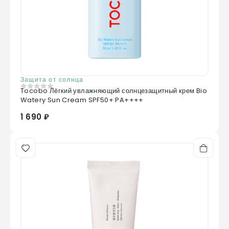
Защита от солнца
Tocobo Лёгкий увлажняющий солнцезащитный крем Bio
0
из 5
Watery Sun Cream SPF50+ PA++++
1 690 ₽