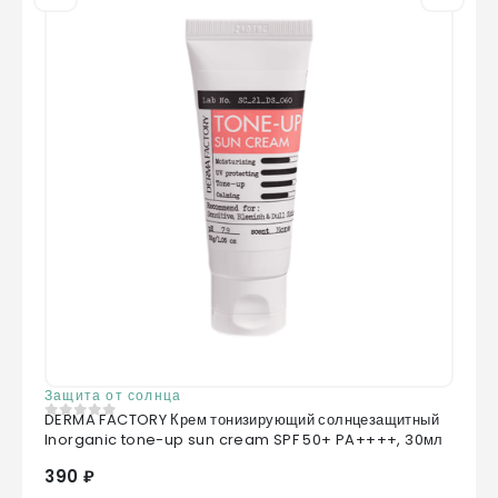
Защита от солнца
DERMA FACTORY Крем тонизирующий солнцезащитный
0
из 5
Inorganic tone-up sun cream SPF 50+ PA++++, 30мл
390 ₽