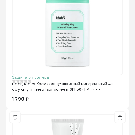
Защита от солнца
Dear, Klairs Крем солнцезащитный минеральный All-
0
из 5
day airy mineral sunscreen SPF50+PA++++
1 790 ₽