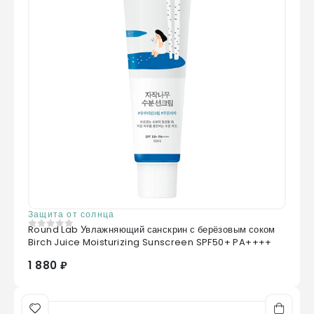
Защита от солнца
Round Lab Увлажняющий санскрин с берёзовым соком
0
из 5
Birch Juice Moisturizing Sunscreen SPF50+ PA++++
1 880 ₽