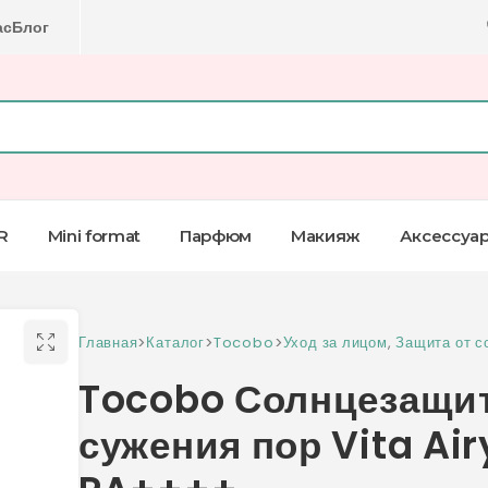
ас
Блог
R
Mini format
Парфюм
Макияж
Аксессуа
Главная
>
Каталог
>
Tocobo
>
Уход за лицом
,
Защита от с
Tocobo Солнцезащи
сужения пор Vita Ai