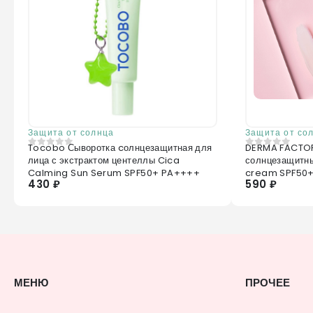
Защита от солнца
Защита от со
Tocobo Сыворотка cолнцезащитная для
DERMA FACTORY Крем тонизир
0
из 5
0
из 5
лица с экстрактом центеллы Cica
солнцезащитны
Calming Sun Serum SPF50+ PA++++
cream SPF50
430 ₽
590 ₽
МЕНЮ
ПРОЧЕЕ