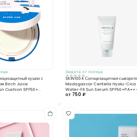
лнца
Защита от солнца
нцезащитный кушон с
SKIN1004 Солнцезащитная сыворот
0
из 5
ом Birch Juice
Madagascar Centella Hyalu-Cica
Sun Cushion SPF50+
Water-Fit Sun Serum SPF50+PA++
от 750 ₽