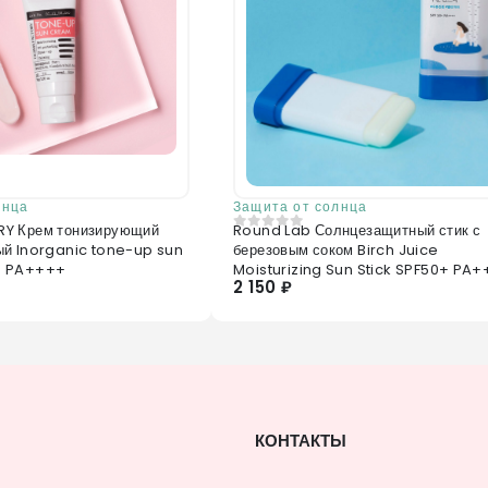
лнца
Защита от солнца
ующий
Round Lab Солнцезащитный стик с
0
из 5
й Inorganic tone-up sun
березовым соком Birch Juice
+ PA++++
Moisturizing Sun Stick SPF50+ PA
2 150 ₽
КОНТАКТЫ