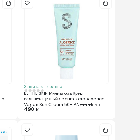
Защита от солнца
BE THE SKIN Миниатюра Крем
0
из 5
un
солнцезащитный Sebum Zero Aloerice
Vegan Sun Cream 50+ PA++++5 мл
490 ₽
вида