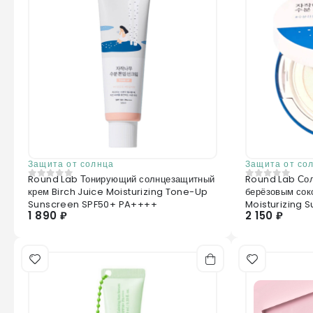
Защита от солнца
Защита от со
Round Lab Тонирующий солнцезащитный
Round Lab Сол
0
из 5
0
из 5
крем Birch Juice Moisturizing Tone-Up
берёзовым сок
Sunscreen SPF50+ PA++++
Moisturizing 
1 890 ₽
2 150 ₽
PA++++