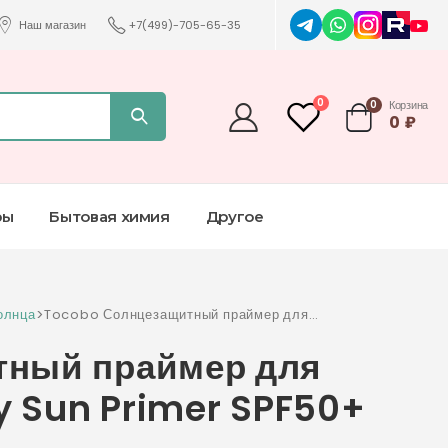
Наш магазин
+7(499)-705-65-35
0
0
Корзина
0
₽
ры
Бытовая химия
Другое
олнца
>
Tocobo Солнцезащитный праймер для
сужения пор Vita Airy Sun Primer SPF50+
тный праймер для
PA++++
ry Sun Primer SPF50+