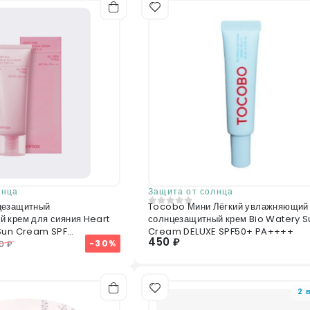
Отправить отзыв
лнца
Защита от солнца
цезащитный
Tocobo Мини Лёгкий увлажняющий
0
из 5
 крем для сияния Heart
солнцезащитный крем Bio Watery S
 Sun Cream SPF
Cream DELUXE SPF50+ PA++++
450 ₽
0ml
-30%
0 ₽
2 