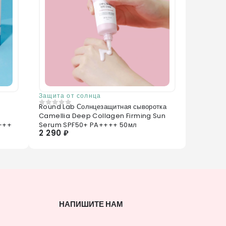
Защита от солнца
Round Lab Солнцезащитная сыворотка
0
из 5
Camellia Deep Collagen Firming Sun
++++
Serum SPF50+ PA++++ 50мл
2 290 ₽
НАПИШИТЕ НАМ