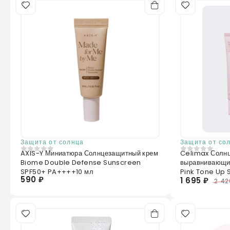
Защита от солнца
Защита от со
AXIS-Y Миниатюра Солнцезащитный крем
Celimax Солн
0
из 5
0
из 5
Biome Double Defense Sunscreen
выравнивающий
SPF50+ PA++++10 мл
Pink Tone Up
590 ₽
1 695 ₽
50+PA++++ 4
2 42