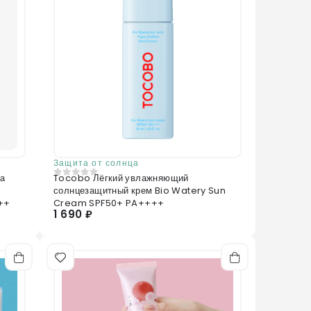
Защита от солнца
ка
Tocobo Лёгкий увлажняющий
0
из 5
солнцезащитный крем Bio Watery Sun
++
Cream SPF50+ PA++++
1 690 ₽