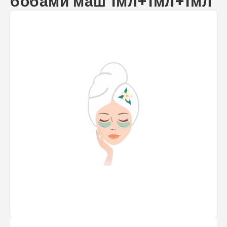
бобами маш 1мл+1мл+1мл