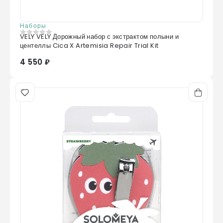
Наборы
VELY VELY Дорожный набор с экстрактом полыни и
0
из 5
центеллы Cica X Artemisia Repair Trial Kit
4 550 ₽