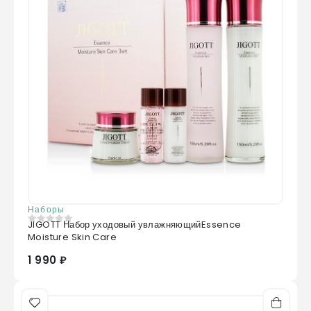
Наборы
JIGOTT Набор уходовый увлажняющийEssence
0
из 5
Moisture Skin Care
1 990 ₽