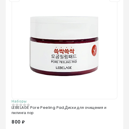
Наборы
LEBELAGE Pore Peeling Pad,Диски для очищения и
0
из 5
пилинга пор
800 ₽