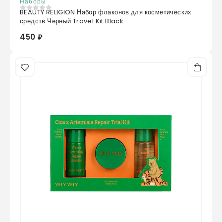
Наборы
BEAUTY RELIGION Набор флаконов для косметических
0
из 5
средств Черный Travel Kit Black
450 ₽