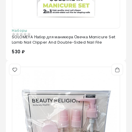
Наборы
SOLOMEYA Набор для маникюра Овечка Manicure Set
0
из 5
Lamb Nail Clipper And Double-Sided Nail File
530 ₽