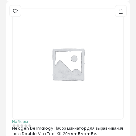
Наборы
Neogen Dermalogy Набор миниатюр для выравнивания
0
из 5
тона Double Vita Trial Kit 20мл + 5мл + 5мл