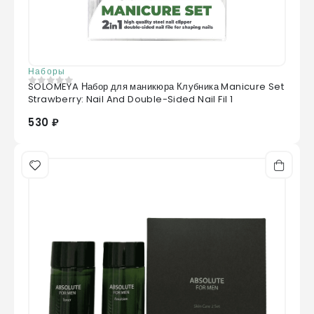
Наборы
SOLOMEYA Набор для маникюра Клубника Manicure Set
0
из 5
Strawberry: Nail And Double-Sided Nail Fil 1
530 ₽