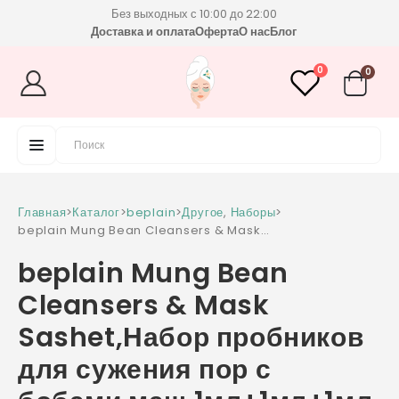
Без выходных с 10:00 до 22:00
Доставка и оплата
Оферта
О нас
Блог
0
0
Главная
>
Каталог
>
beplain
>
Другое
,
Наборы
>
beplain Mung Bean Cleansers & Mask
Sashet,Набор пробников для сужения пор с
beplain Mung Bean
бобами маш 1мл+1мл+1мл
Cleansers & Mask
Sashet,Набор пробников
для сужения пор с