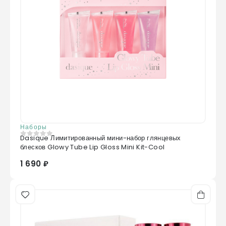
Наборы
Dasique Лимитированный мини-набор глянцевых
0
из 5
блесков Glowy Tube Lip Gloss Mini Kit-Cool
1 690 ₽