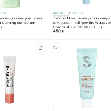
лнца
Защита от солнца
аивающая солнцезащитная
Tocobo Мини Лёгкий увлажняющий
0
из 5
ca Calming Sun Serum
солнцезащитный крем Bio Watery S
++
Cream DELUXE SPF50+ PA++++
450 ₽