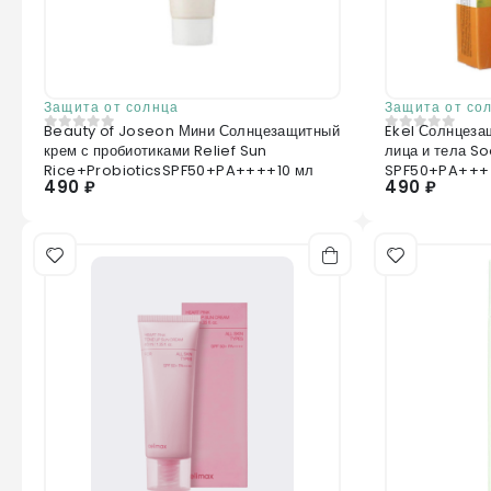
Защита от солнца
Защита от со
Beauty of Joseon Мини Солнцезащитный
Ekel Солнцеза
0
из 5
0
из 5
крем с пробиотиками Relief Sun
лица и тела So
Rice+ProbioticsSPF50+PA++++10 мл
SPF50+PA+++
490 ₽
490 ₽