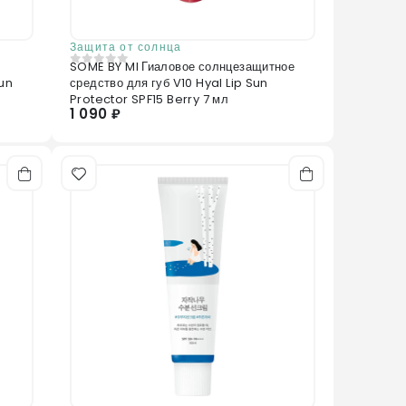
Защита от солнца
SOME BY MI Гиаловое солнцезащитное
0
из 5
un
средство для губ V10 Hyal Lip Sun
Protector SPF15 Berry 7 мл
1 090 ₽