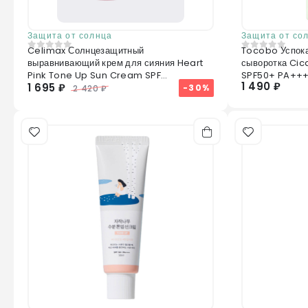
Защита от солнца
Защита от со
Celimax Солнцезащитный
Tocobo Успок
0
из 5
0
из 5
выравнивающий крем для сияния Heart
сыворотка Ci
Pink Tone Up Sun Cream SPF
SPF50+ PA++
1 490 ₽
1 695 ₽
50+PA++++ 40ml
-30%
2 420 ₽