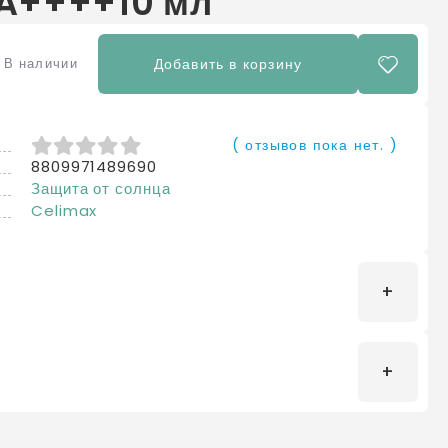
PA++++10 мл
В наличии
Добавить в корзину
( отзывов пока нет. )
8809971489690
0
из 5
Защита от солнца
Celimax
римерно 1,2 мл средства на лицо и шею за 15-20
коже. Обновляйте защитный слой при нахождении под
яже) каждые 2-3 часа. Состав : Water, Propanediol,