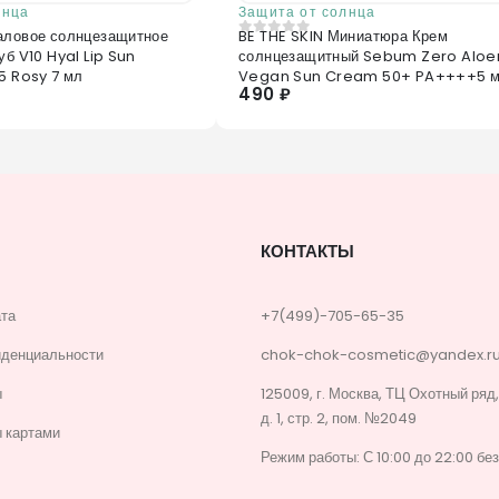
лнца
Защита от солнца
аловое солнцезащитное
BE THE SKIN Миниатюра Крем
0
из 5
уб V10 Hyal Lip Sun
солнцезащитный Sebum Zero Aloe
5 Rosy 7 мл
Vegan Sun Cream 50+ PA++++5 
490 ₽
КОНТАКТЫ
ата
+7(499)-705-65-35
иденциальности
chok-chok-cosmetic@yandex.r
ы
125009, г. Москва, ТЦ Охотный ряд
д. 1, стр. 2, пом. №2049
 картами
Режим работы: С 10:00 до 22:00 бе