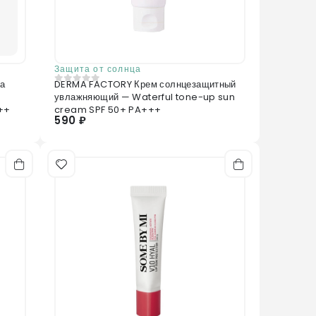
Защита от солнца
ка
DERMA FACTORY Крем солнцезащитный
0
из 5
увлажняющий — Waterful tone-up sun
++
cream SPF 50+ PA+++
590 ₽