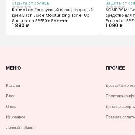
Защита от солнца
Защита от со
Round Lab Тонирующий солнцезащитный
SOME BY MI Ги
0
из 5
0
из 5
крем Birch Juice Moisturizing Tone-Up
средство для г
Sunscreen SPF50+ PA++++
Protector SPF1
1 890 ₽
1 090 ₽
МЕНЮ
ПРОЧЕЕ
Каталог
Доставка и опл
Блог
Политика конф
О нас
Договор оферт
Избранное
Правила оплаты
Личный кабинет