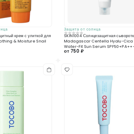
лнца
Защита от солнца
щитный крем с улиткой для
SKIN1004 Солнцезащитная сыворот
0
из 5
othing & Moisture Snail
Madagascar Centella Hyalu-Cica
Water-Fit Sun Serum SPF50+PA++
от 750 ₽