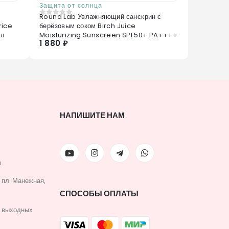
Защита от солнца
Round Lab Увлажняющий санскрин с
0
из 5
rice
берёзовым соком Birch Juice
мл
Moisturizing Sunscreen SPF50+ PA++++
1 880 ₽
НАПИШИТЕ НАМ
u
, пл. Манежная,
СПОСОБЫ ОПЛАТЫ
з выходных