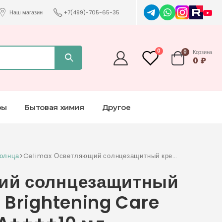
Наш магазин
+7(499)-705-65-35
0
0
Корзина
0
₽
ры
Бытовая химия
Другое
солнца
>
Celimax Осветляющий солнцезащитный крем
Pore+Dark Spot Brightening Care
ий солнцезащитный
Sunscreen SPF50+ PA++++10 мл
 Brightening Care