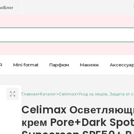
ас
Блог
R
Mini format
Парфюм
Макияж
Аксессуа
Главная
>
Каталог
>
Celimax
>
Уход за лицом
,
Защита от 
Celimax Осветляющ
крем Pore+Dark Spot