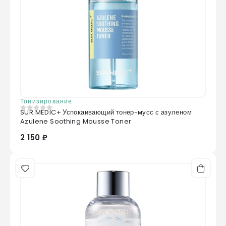
Тонизирование
SUR.MEDIC+ Успокаивающий тонер-мусс с азуленом
0
из 5
Azulene Soothing Mousse Toner
2 150 ₽