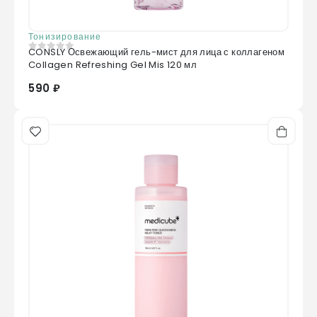
Тонизирование
CONSLY Освежающий гель-мист для лица с коллагеном
0
из 5
Collagen Refreshing Gel Mis 120 мл
590 ₽