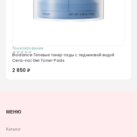
Тонизирование
Biodance Гелевые тонер-пэды с ледниковой водой
0
из 5
Cera-nol Gel Toner Pads
2 850 ₽
МЕНЮ
Каталог