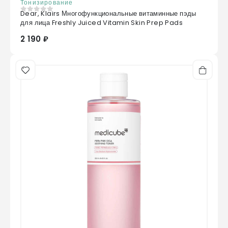
Тонизирование
Dear, Klairs Многофункциональные витаминные пэды
0
из 5
для лица Freshly Juiced Vitamin Skin Prep Pads
2 190 ₽