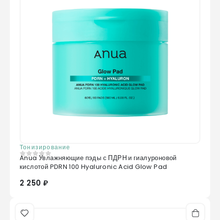
Тонизирование
Anua Увлажняющие пэды с ПДРН и гиалуроновой
0
из 5
кислотой PDRN 100 Hyaluronic Acid Glow Pad
2 250 ₽