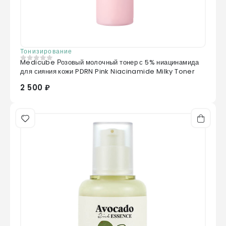
Тонизирование
Medicube Розовый молочный тонер с 5% ниацинамида
0
из 5
для сияния кожи PDRN Pink Niacinamide Milky Toner
2 500 ₽