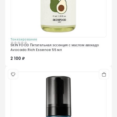
Тонизирование
SKIN FOOD Питательная эссенция с маслом авокадо
0
из 5
Avocado Rich Essence 55 мл
2 100 ₽