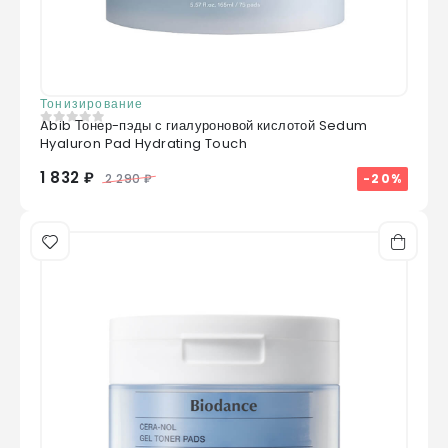
Тонизирование
Abib Тонер-пэды с гиалуроновой кислотой Sedum
0
из 5
Hyaluron Pad Hydrating Touch
1 832 ₽
-20%
2 290 ₽