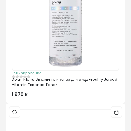
Тонизирование
Dear, Klairs Витаминный тонер для лица Freshly Juiced
0
из 5
Vitamin Essence Toner
1 970 ₽