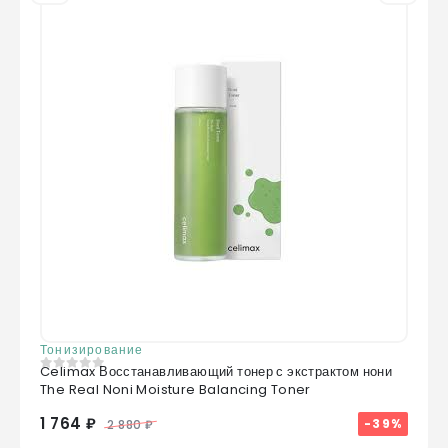
Тонизирование
Celimax Восстанавливающий тонер с экстрактом нони
0
из 5
The Real Noni Moisture Balancing Toner
1 764 ₽
-39%
2 880 ₽