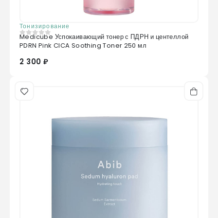
Тонизирование
Medicube Успокаивающий тонер с ПДРН и центеллой
0
из 5
PDRN Pink CICA Soothing Toner 250 мл
2 300 ₽