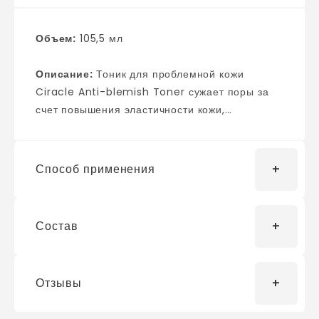
Объем:
105,5 мл
Описание:
Тоник для проблемной кожи
Ciracle Anti-blemish Toner сужает поры за
счет повышения эластичности кожи,
контролирует работу сальных желез при этом
не сушит кожу. Осветляет кожу, улучшает цвет
лица, поддерживает на оптимальном уровне
Способ применения
гидролипидный баланс эпидермиса,
восстанавливает защитную рН-мантию.
Состав
С помощью дозатора нанесите средство на
ватный диск и протрите им чистую кожу лица.
Используйте утром и вечером.
Отзывы
Water (Aqua), Butylene glycol, ethanol,
White Willow Bark Extract, Bacillus /