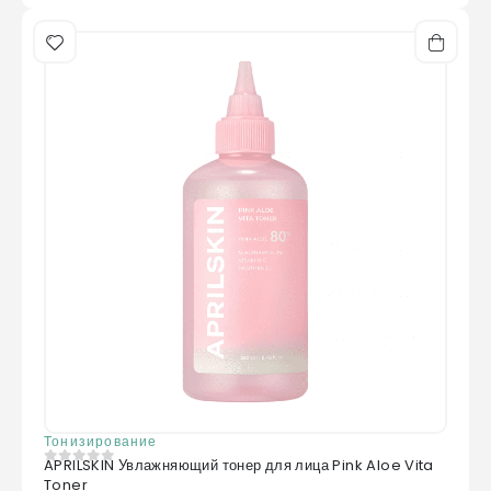
Тонизирование
APRILSKIN Увлажняющий тонер для лица Pink Aloe Vita
0
из 5
Toner