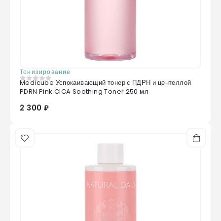
Тонизирование
Medicube Успокаивающий тонер с ПДРН и центеллой
0
из 5
PDRN Pink CICA Soothing Toner 250 мл
2 300 ₽