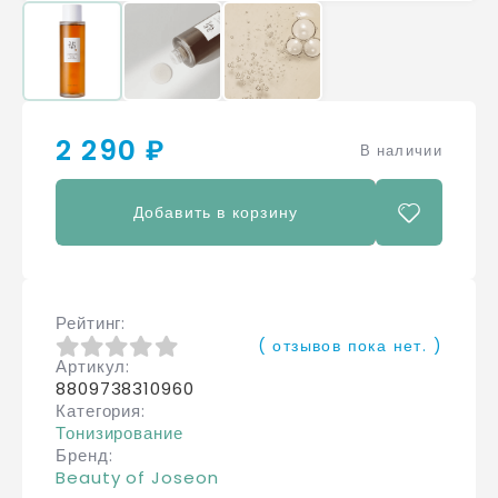
2 290 ₽
В наличии
Добавить в корзину
Рейтинг
( отзывов пока нет. )
Артикул
0
из 5
8809738310960
Категория
Тонизирование
Бренд
Beauty of Joseon