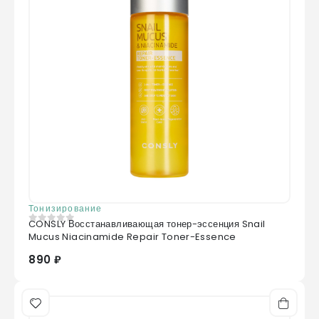
Тонизирование
CONSLY Восстанавливающая тонер-эссенция Snail
0
из 5
Mucus Niacinamide Repair Toner-Essence
890 ₽