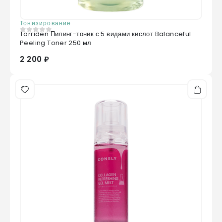
Тонизирование
Torriden Пилинг-тоник с 5 видами кислот Balanceful
0
из 5
Peeling Toner 250 мл
2 200 ₽