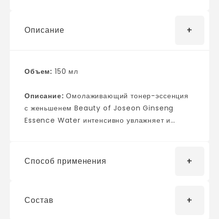
Описание
Объем:
150 мл
Описание:
Омолаживающий тонер-эссенция
с женьшенем Beauty of Joseon Ginseng
Essence Water интенсивно увлажняет и
помогает восполнить недостаток влаги в коже,
обладает мощнейшим иммуноукрепляющим
действием. Повышает барьерные функции
Способ применения
эпидермиса и защищает от разрушающего
воздействия внешних факторов. Стимулирует
обновление клеток, способствует
Состав
Нанесите необходимое количество средства
разглаживанию мелких морщинок и кожных
на чистую кожу лёгкими похлопывающими
заломов. Основу средства составляет 63%