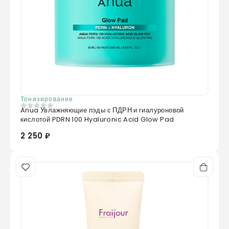
Тонизирование
Anua Увлажняющие пэды с ПДРН и гиалуроновой
0
из 5
кислотой PDRN 100 Hyaluronic Acid Glow Pad
2 250 ₽