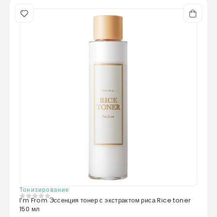
Тонизирование
I’m From Эссенция тонер с экстрактом риса Rice toner
0
из 5
150 мл