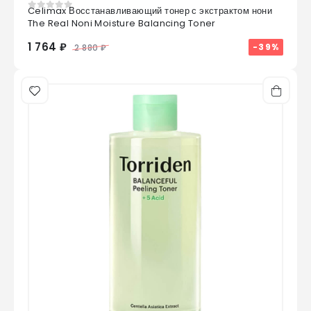
Celimax Восстанавливающий тонер с экстрактом нони
0
из 5
The Real Noni Moisture Balancing Toner
1 764 ₽
-39%
2 880 ₽