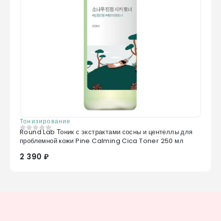
Тонизирование
Round Lab Тоник с экстрактами сосны и центеллы для
0
из 5
проблемной кожи Pine Calming Cica Toner 250 мл
2 390 ₽