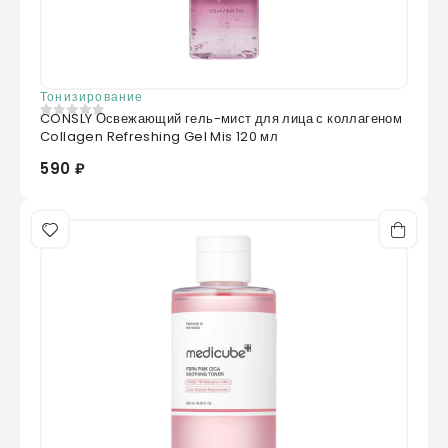
Тонизирование
CONSLY Освежающий гель-мист для лица с коллагеном
0
из 5
Collagen Refreshing Gel Mis 120 мл
590 ₽