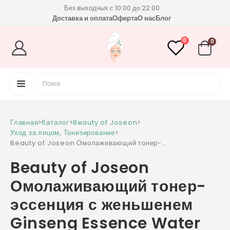
Без выходных с 10:00 до 22:00
Доставка и оплата
Оферта
О нас
Блог
0
0
Главная
>
Каталог
>
Beauty of Joseon
>
Уход за лицом
,
Тонизирование
>
Beauty of Joseon Омолаживающий тонер-
эссенция с женьшенем Ginseng Essence
Beauty of Joseon
Water 150 мл
Омолаживающий тонер-
эссенция с женьшенем
Ginseng Essence Water