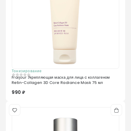
Тонизирование
Fraijour Укрепляющая маска для лица c коллагеном
0
из 5
Retin-Collagen 3D Core Radiance Mask 75 мл
990 ₽