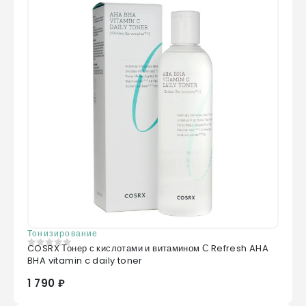
Тонизирование
COSRX Тонер с кислотами и витамином С Refresh AHA
0
из 5
BHA vitamin c daily toner
1 790 ₽