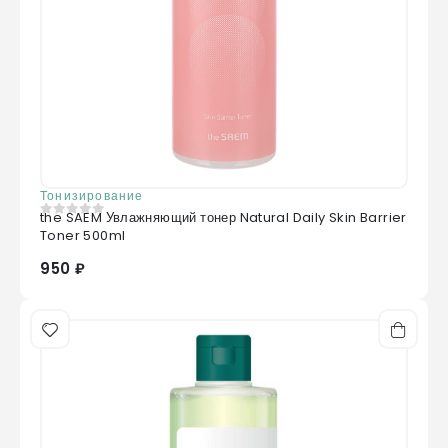
Тонизирование
the SAEM Увлажняющий тонер Natural Daily Skin Barrier
0
из 5
Toner 500ml
950 ₽